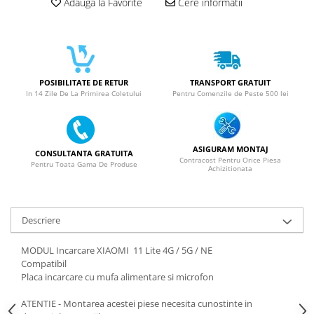
ACUMULATORI NOKIA COMPATIBILI
Adauga la Favorite
Cere informatii
Acumulatori Pentru Samsung
ACUMULATORI SAMSUNG
COMPATIBIL
ACUMULATORI SAMSUNG SERVICE
POSIBILITATE DE RETUR
TRANSPORT GRATUIT
PACK
In 14 Zile De La Primirea Coletului
Pentru Comenzile de Peste 500 lei
Acumulatori Pentru VIVO
ACUMULATORI VIVO COMPATIBILI
ASIGURAM MONTAJ
CONSULTANTA GRATUITA
Contracost Pentru Orice Piesa
Pentru Toata Gama De Produse
Achizitionata
Descriere
MODUL Incarcare XIAOMI 11 Lite 4G / 5G / NE
Compatibil
Placa incarcare cu mufa alimentare si microfon
ATENTIE - Montarea acestei piese necesita cunostinte in