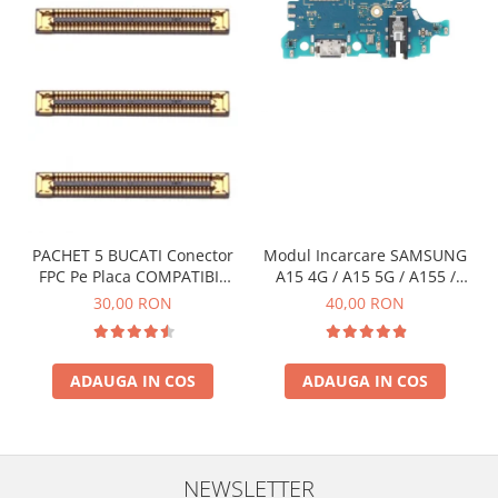
PACHET 5 BUCATI Conector
Modul Incarcare SAMSUNG
FPC Pe Placa COMPATIBIL
A15 4G / A15 5G / A155 /
Cu SAMSUNG 2X39 PINI
A156 / M15 / M156 - Service
30,00 RON
40,00 RON
Pack
ADAUGA IN COS
ADAUGA IN COS
NEWSLETTER