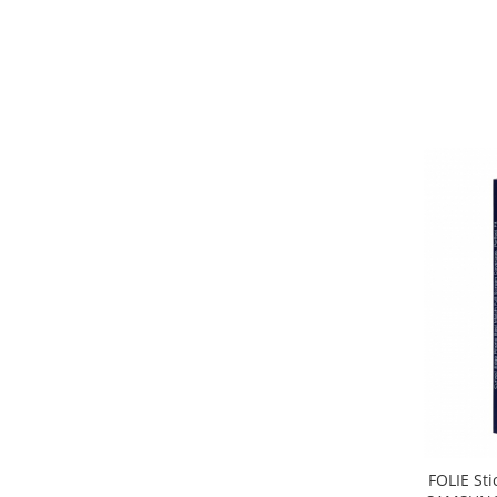
ACUMULATORI OPPO COMPATIBILI
Acumulatori pentru Huawei
ACUMULATORI HUAWEI
COMPATIBILI
ACUMULATORI HUAWEI SERVICE
PACK
Acumulatori Pentru Iphone
ACUMULATORI IPHONE
COMPATIBILI
ACUMULATORI IPHONE SERVICE
PACK
Acumulatori Pentru Nokia
ACUMULATORI NOKIA COMPATIBILI
Acumulatori Pentru Samsung
ACUMULATORI SAMSUNG
COMPATIBIL
FOLIE Sti
ACUMULATORI SAMSUNG SERVICE