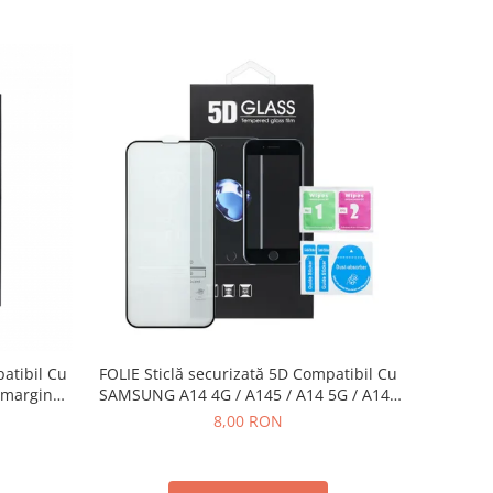
patibil Cu
FOLIE Sticlă securizată 5D Compatibil Cu
SAMSUNG A14 4G / A145 / A14 5G / A146
- Negru
8,00 RON