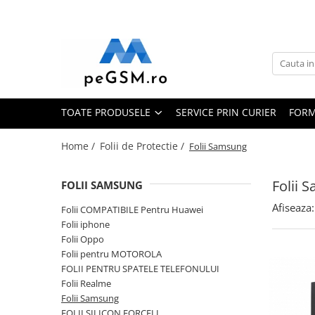
Toate Produsele
Ecrane Pentru SAMSUNG
Galaxy A
TOATE PRODUSELE
SERVICE PRIN CURIER
FORM
SAMSUNG COMPATIBILE
SAMSUNG SERVICE PACK
Home /
Folii de Protectie /
Folii Samsung
Galaxy J
Galaxy J COMPATIBIL
Folii 
FOLII SAMSUNG
Galaxy J SERVICE PACK
Afiseaza:
Folii COMPATIBILE Pentru Huawei
Galaxy M
Folii iphone
GALAXY M COMPATIBILE
Folii Oppo
GALAXY M SERVICE PACK
Folii pentru MOTOROLA
Galaxy N
FOLII PENTRU SPATELE TELEFONULUI
Folii Realme
Galaxy N COMPATIBILE
Folii Samsung
Galaxy N SERVICE PACK
FOLII SILICON FORCELL