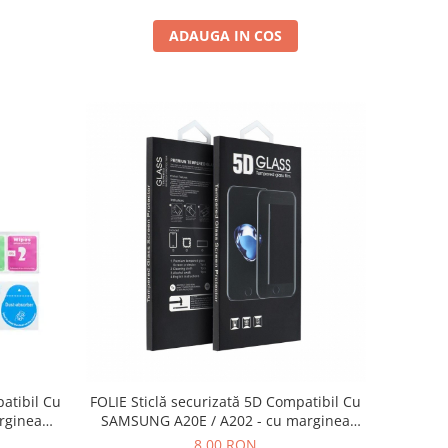
ADAUGA IN COS
patibil Cu
FOLIE Sticlă securizată 5D Compatibil Cu
rginea
SAMSUNG A20E / A202 - cu marginea
NEAGRA
8,00 RON