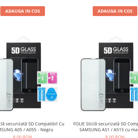
ADAUGA IN COS
ADAUGA IN COS
clă securizată 5D Compatibil Cu
FOLIE Sticlă securizată 5D Com
SUNG A05 / A055 - Negru
SAMSUNG A51 / A515 cu ma
NEAGRA
8,00 RON
8,00 RON