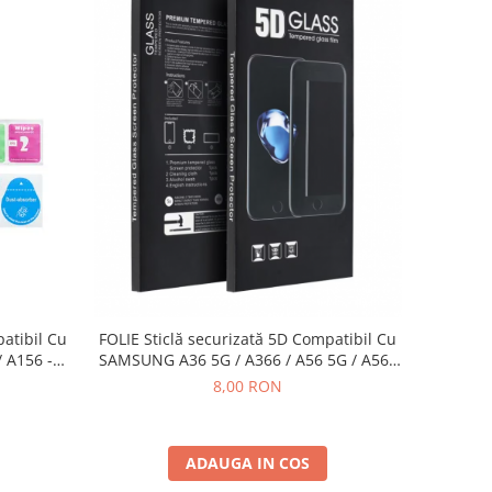
patibil Cu
FOLIE Sticlă securizată 5D Compatibil Cu
 A156 -
SAMSUNG A36 5G / A366 / A56 5G / A566
BLACK
8,00 RON
ADAUGA IN COS