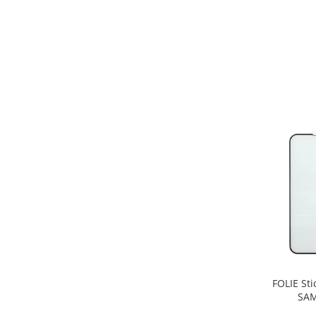
ACUMULATORI MOTOROLA
COMPATIBILI
ACUMULATORI MOTOROLA SERVICE
PACK
Acumulatori Pentru Xiaomi
ACUMULATORI XIAOMI COMPATIBIL
ACUMULATORI XIAOMI SERVICE
PACK
BM52 / Xiaomi Mi Note 10 / Mi Note
10 Lite / Mi Note 10 Pro
BM58 / Xiaomi 11T Pro
BM59 / XIAOMI 11T 5G
BN57 / Xiaomi Poco X3 NFC / Poco
X3 Pro
BN59 / Redmi Note 10 / Note 10s
BN5D / Note 11 4G / 11S 4G / 12S
FOLIE Sti
BP4K / Redmi Note 12 Pro 5G / Poco
SAM
x5 Pro 5G / Poco F5 5G
Acumulatori Pentru OPPO