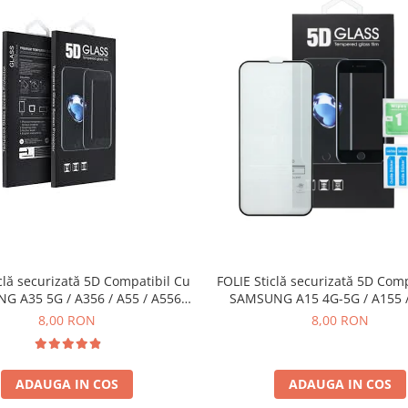
FOLIE Sticlă securizată 5D Com
clă securizată 5D Compatibil Cu
SAMSUNG A15 4G-5G / A155 /
G A35 5G / A356 / A55 / A556
NEGRU
BLACK
8,00 RON
8,00 RON
ADAUGA IN COS
ADAUGA IN COS