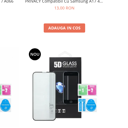
 / A066
PRIVACY Compatibil Cu Samsung A17 4G-
5G / A16 4G-5G / M16 5G / A175 / A176 /
13,00 RON
A165 / A166 / M166 - Black
ADAUGA IN COS
NOU