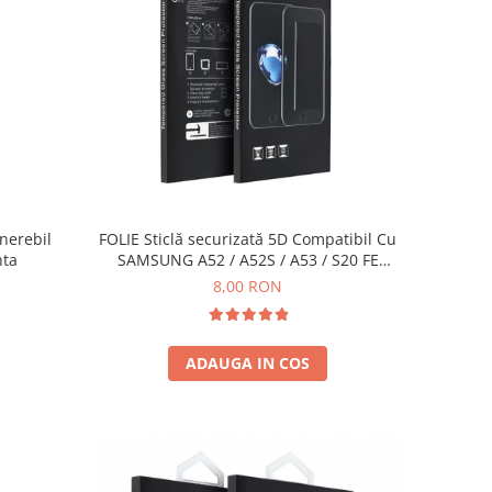
enerebil
FOLIE Sticlă securizată 5D Compatibil Cu
nta
SAMSUNG A52 / A52S / A53 / S20 FE
BLACK
8,00 RON
ADAUGA IN COS