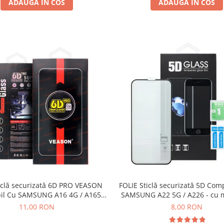
ADAUGA IN COS
ADAUGA IN COS
iclă securizată 6D PRO VEASON
FOLIE Sticlă securizată 5D Com
il Cu SAMSUNG A16 4G / A165 /
SAMSUNG A22 5G / A226 - cu 
A166 / A17 / A175 / A26 / A266 /
NEAGRA
11,00 RON
8,00 RON
M16 5G / M166 - NEGRU