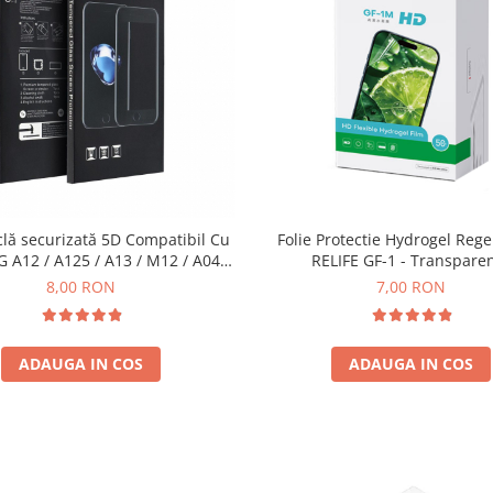
Folie Protectie Hydrogel Reg
clă securizată 5D Compatibil Cu
RELIFE GF-1 - Transpare
A12 / A125 / A13 / M12 / A04 /
/ A326 - cu marginea NEAGRA
7,00 RON
8,00 RON
ADAUGA IN COS
ADAUGA IN COS