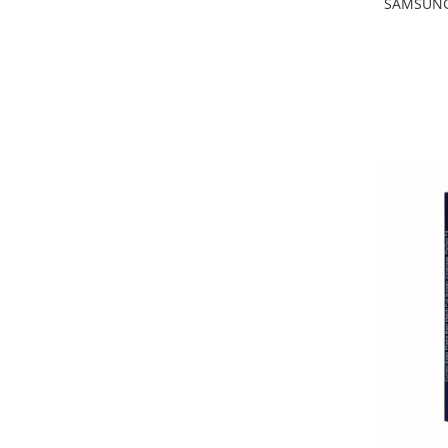
SAMSUNG 
PACK
Acumulatori Pentru VIVO
ACUMULATORI VIVO COMPATIBILI
Cabluri de Date si Casti
Cablu IPHONE
Cablu Micro-USB
Cablu TIP-C
Casti Handsfree
Folii de Protectie
Folii COMPATIBILE Pentru Huawei
Folii iphone
Folii Oppo
Folii pentru MOTOROLA
FOLII PENTRU SPATELE
TELEFONULUI
Folii Realme