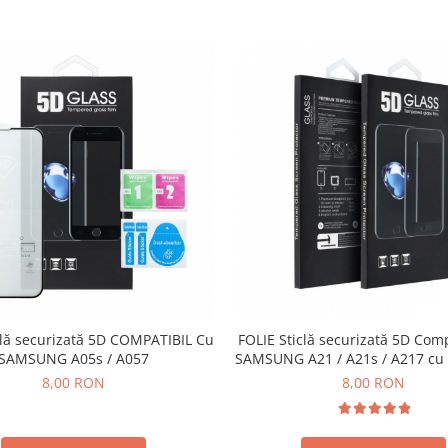
clă securizată 5D COMPATIBIL Cu
FOLIE Sticlă securizată 5D Com
SAMSUNG A05s / A057
SAMSUNG A21 / A21s / A217 cu marginea
NEAGRA
8,00 RON
8,00 RON