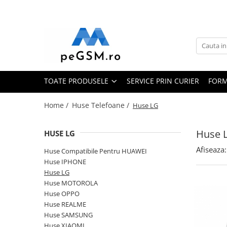
Toate Produsele
Ecrane Pentru SAMSUNG
Galaxy A
TOATE PRODUSELE
SERVICE PRIN CURIER
FORM
SAMSUNG COMPATIBILE
SAMSUNG SERVICE PACK
Home /
Huse Telefoane /
Huse LG
Galaxy J
Galaxy J COMPATIBIL
Huse 
HUSE LG
Galaxy J SERVICE PACK
Afiseaza:
Huse Compatibile Pentru HUAWEI
Galaxy M
Huse IPHONE
GALAXY M COMPATIBILE
Huse LG
GALAXY M SERVICE PACK
Huse MOTOROLA
Galaxy N
Huse OPPO
Huse REALME
Galaxy N COMPATIBILE
Huse SAMSUNG
Galaxy N SERVICE PACK
Huse XIAOMI