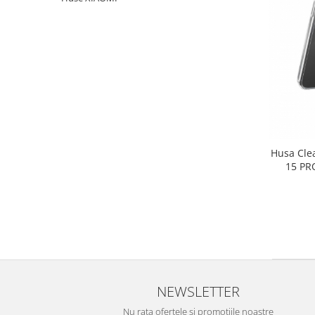
Galaxy S
SAMSUNG S SERVICE PACK
SAMSUNG S COMPATIBILE
FLIP
FLIP SERVICE PACK
FOLD
FOLD SERVICE PACK
GALAXY TAB
Husa Cle
15 PR
GALAXY TAB COMPATIBILE
Ecrane Pentru IPHONE
SERIA 5
SERIA 6
SERIA 7
SERIA 8
NEWSLETTER
SERIA X
Nu rata ofertele si promotiile noastre