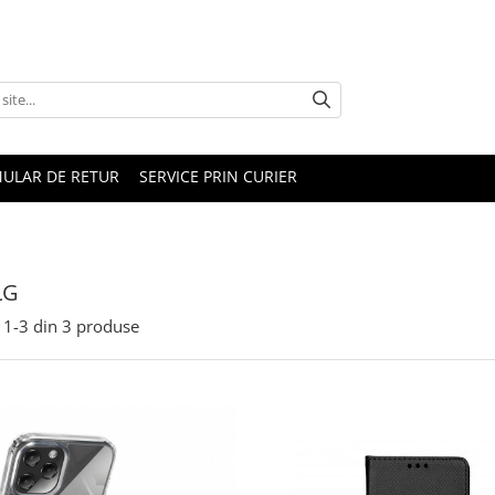
ULAR DE RETUR
SERVICE PRIN CURIER
LG
1-
3
din
3
produse