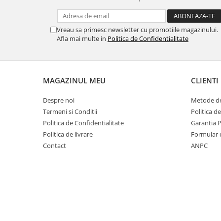
SERIA 11
SERIA 12
Vreau sa primesc newsletter cu promotiile magazinului.
SERIA 13
Afla mai multe in
Politica de Confidentialitate
SERIA 14
SERIA 15
SERIA 16
MAGAZINUL MEU
CLIENTI
SERIA 17
Despre noi
Metode de
Ecrane Pentru MOTOROLA
Termeni si Conditii
Politica d
MOTOROLA COMPATIBILE
Politica de Confidentialitate
Garantia 
Politica de livrare
Formular 
MOTOROLA SERVICE PACK
Contact
ANPC
Ecrane Pentru XIAOMI
XIAOMI COMPATIBILE
XIAOMI SERVICE PACK
Ecrane Pentru NOKIA
NOKIA COMPATIBILE