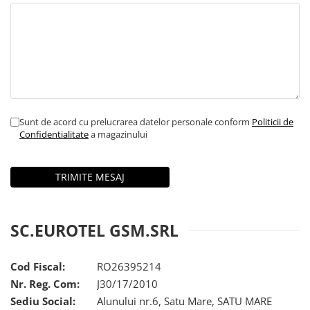
SERIA X
SERIA 11
SERIA 12
SERIA 13
SERIA 14
Sunt de acord cu prelucrarea datelor personale conform
Politicii de
SERIA 15
Confidentialitate
a magazinului
SERIA 16
SERIA 17
Ecrane Pentru MOTOROLA
MOTOROLA COMPATIBILE
SC.EUROTEL GSM.SRL
MOTOROLA SERVICE PACK
Ecrane Pentru XIAOMI
Cod Fiscal:
RO26395214
XIAOMI COMPATIBILE
Nr. Reg. Com:
J30/17/2010
XIAOMI SERVICE PACK
Sediu Social:
Alunului nr.6, Satu Mare, SATU MARE