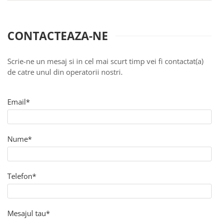
Galaxy S
SAMSUNG S SERVICE PACK
CONTACTEAZA-NE
SAMSUNG S COMPATIBILE
S20 FE 4G / G780
Scrie-ne un mesaj si in cel mai scurt timp vei fi contactat(a)
S20 FE 5G / G781
de catre unul din operatorii nostri.
FLIP
FLIP SERVICE PACK
Email*
FOLD
FOLD SERVICE PACK
GALAXY TAB
Nume*
GALAXY TAB COMPATIBILE
Ecrane Pentru IPHONE
SERIA 5
Telefon*
SERIA 6
SERIA 7
Mesajul tau*
SERIA 8