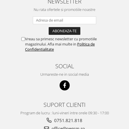
NEWSLETTER
ECRANE LENOVO COMPATIBILE
Nu rata ofertele si promotiile noastre
Ecrane Pentru INFINIX
INFINIX COMPATIBILE
Alte Accesorii
Boxe Portabile
Vreau sa primesc newsletter cu promotiile
magazinului. Afla mai multe in
Politica de
Carduri de memorie
Confidentialitate
Curele ceasuri
PowerBank
SOCIAL
Selfie Stick / Tripod
Urmareste-ne in social media
Stick-uri USB
SUPORT AUTO
Ecrane COMPATIBILE pentru
SUPORT CLIENTI
HUAWEI
HUAWEI COMPATIBILE
Program de lucru : luni-vineri intre orele 09:30 - 17:00
0751.821.818
HUAWEI SERVICE PACK
office@pegsm.ro