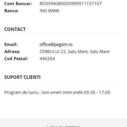
Ecrane Pentru NOKIA
Cont Bancar:
RO09INGB0000999911157107
NOKIA COMPATIBILE
Banca:
ING BANK
Ecrane Pentru VIVO
VIVO COMPATIBILE
CONTACT
Ecrane Pentru OPPO
OPPO COMPATIBILE
Email:
office@pegsm.ro
OPPO SERVICE PACK
Adresa:
CERBULUI 22, Satu Mare, Satu Mare
Ecrane Pentru REALME
Cod Postal:
440264
REALME COMPATIBILE
REALME SERVICE PACK
SUPORT CLIENTI
Ecrane pentru LG
LG COMPATIBILE
Program de lucru : luni-vineri intre orele 09:30 - 17:00
Ecrane Pentru DOOGEE
DOOGEE COMPATIBILE
DOOGEE SERVICE PACK
Ecrane Pentru LENOVO