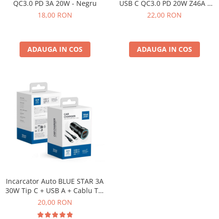
QC3.0 PD 3A 20W - Negru
USB C QC3.0 PD 20W Z46A -
ALBASTRU
18,00 RON
22,00 RON
ADAUGA IN COS
ADAUGA IN COS
Incarcator Auto BLUE STAR 3A
30W Tip C + USB A + Cablu Tip
C la Tip C PD QC3.0 AFC PPS -
20,00 RON
NEGRU