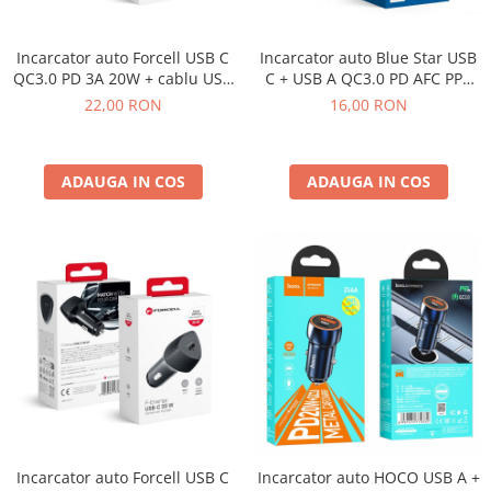
ACUMULATORI NOKIA COMPATIBILI
Acumulatori Pentru Samsung
Incarcator auto Forcell USB C
Incarcator auto Blue Star USB
ACUMULATORI SAMSUNG
QC3.0 PD 3A 20W + cablu USB
C + USB A QC3.0 PD AFC PPS
COMPATIBIL
C la USB C - Negru
3A 25W - Negru
22,00 RON
16,00 RON
ACUMULATORI SAMSUNG SERVICE
PACK
Acumulatori Pentru VIVO
ADAUGA IN COS
ADAUGA IN COS
ACUMULATORI VIVO COMPATIBILI
Incarcator auto Forcell USB C
Incarcator auto HOCO USB A +