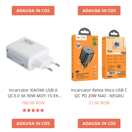
ADAUGA IN COS
ADAUGA IN COS
Incarcator XIAOMI USB A
Incarcator Retea Hoco USB C
QC3.0 3A 90W MDY-15-EK
QC PD 20W N40 - NEGRU
SERVICE PACK Alb - BULK
100,00 RON
21,00 RON
ADAUGA IN COS
ADAUGA IN COS