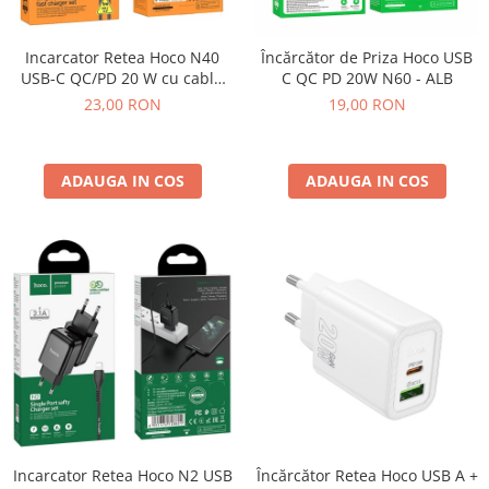
ACUMULATORI NOKIA COMPATIBILI
Acumulatori Pentru Samsung
Incarcator Retea Hoco N40
Încărcător de Priza Hoco USB
ACUMULATORI SAMSUNG
USB-C QC/PD 20 W cu cablu
C QC PD 20W N60 - ALB
COMPATIBIL
USB-C – Lightning - Negru
23,00 RON
19,00 RON
ACUMULATORI SAMSUNG SERVICE
PACK
Acumulatori Pentru VIVO
ADAUGA IN COS
ADAUGA IN COS
ACUMULATORI VIVO COMPATIBILI
Incarcator Retea Hoco N2 USB
Încărcător Retea Hoco USB A +