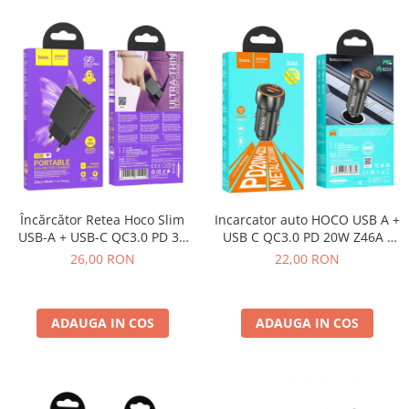
Încărcător Retea Hoco Slim
Incarcator auto HOCO USB A +
USB-A + USB-C QC3.0 PD 3A
USB C QC3.0 PD 20W Z46A -
20W N38 - NEGRU
NEGRU
26,00 RON
22,00 RON
ADAUGA IN COS
ADAUGA IN COS