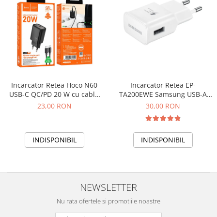
Incarcator Retea EP-
Incarcator Retea Hoco N60
TA200EWE Samsung USB-A
USB-C QC/PD 20 W cu cablu
15W Service Pack BULK - ALB
USB-C – USB-C - Negru
30,00 RON
23,00 RON
INDISPONIBIL
INDISPONIBIL
NEWSLETTER
Nu rata ofertele si promotiile noastre