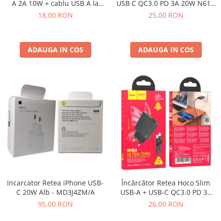
A 2A 10W + cablu USB A la
USB C QC3.0 PD 3A 20W N61 -
Lightning - NEGRU
Alb
18,00 RON
25,00 RON
ADAUGA IN COS
ADAUGA IN COS
Incarcator Retea iPhone USB-
Încărcător Retea Hoco Slim
C 20W Alb - MD3J4ZM/A
USB-A + USB-C QC3.0 PD 3A
20W N38 - NEGRU
95,00 RON
26,00 RON