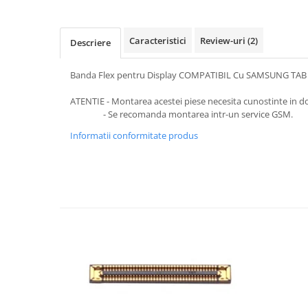
SERIA 11
SERIA 12
Caracteristici
Review-uri
(2)
Descriere
SERIA 13
SERIA 14
Banda Flex pentru Display COMPATIBIL Cu SAMSUNG TAB A 
SERIA 15
ATENTIE - Montarea acestei piese necesita cunostinte in d
SERIA 16
- Se recomanda montarea intr-un service GSM.
SERIA 17
Informatii conformitate produs
Ecrane Pentru MOTOROLA
MOTOROLA COMPATIBILE
MOTOROLA SERVICE PACK
Ecrane Pentru XIAOMI
XIAOMI COMPATIBILE
XIAOMI SERVICE PACK
Ecrane Pentru NOKIA
NOKIA COMPATIBILE