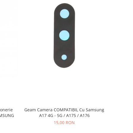
Geam Camera COMPATIBIL Cu Samsung
Sonerie
Banda 
A17 4G - 5G / A175 / A176
AMSUNG
COMPATI
15,00 RON