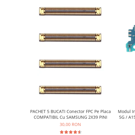
Ecrane Pentru VIVO
VIVO COMPATIBILE
Ecrane Pentru OPPO
OPPO COMPATIBILE
OPPO SERVICE PACK
Ecrane Pentru REALME
REALME COMPATIBILE
REALME SERVICE PACK
Ecrane pentru LG
LG COMPATIBILE
Ecrane Pentru DOOGEE
DOOGEE COMPATIBILE
DOOGEE SERVICE PACK
PACHET 5 BUCATI Conector FPC Pe Placa
Modul I
Ecrane Pentru LENOVO
COMPATIBIL Cu SAMSUNG 2X39 PINI
5G / A1
ECRANE LENOVO COMPATIBILE
30,00 RON
Ecrane Pentru INFINIX