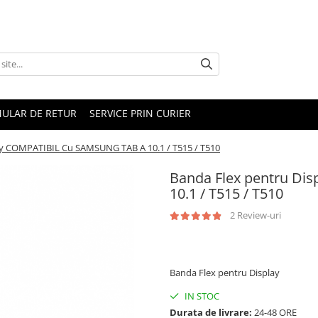
ULAR DE RETUR
SERVICE PRIN CURIER
ay COMPATIBIL Cu SAMSUNG TAB A 10.1 / T515 / T510
Banda Flex pentru D
10.1 / T515 / T510
2 Review-uri
15,00 RON
Banda Flex pentru Display
IN STOC
Durata de livrare:
24-48 ORE