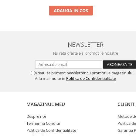
INFINIX COMPATIBILE
ADAUGA IN COS
Alte Accesorii
Boxe Portabile
Carduri de memorie
Curele ceasuri
NEWSLETTER
PowerBank
Nu rata ofertele si promotiile noastre
Selfie Stick / Tripod
Stick-uri USB
Vreau sa primesc newsletter cu promotiile magazinului.
Afla mai multe in
Politica de Confidentialitate
SUPORT AUTO
Ecrane COMPATIBILE pentru
HUAWEI
HUAWEI COMPATIBILE
MAGAZINUL MEU
CLIENTI
HUAWEI SERVICE PACK
Despre noi
Metode de
ACUMULATORI
Termeni si Conditii
Politica d
Acumulatori Pentru Motorola
Politica de Confidentialitate
Garantia 