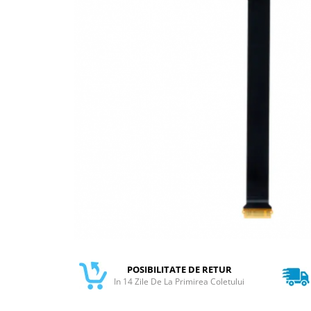
Galaxy S
SAMSUNG S SERVICE PACK
SAMSUNG S COMPATIBILE
FLIP
FLIP SERVICE PACK
FOLD
FOLD SERVICE PACK
GALAXY TAB
GALAXY TAB COMPATIBILE
Ecrane Pentru IPHONE
SERIA 5
SERIA 6
SERIA 7
POSIBILITATE DE RETUR
SERIA 8
In 14 Zile De La Primirea Coletului
SERIA X