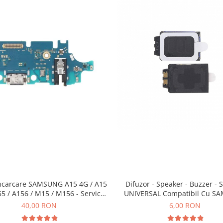
ncarcare SAMSUNG A15 4G / A15
Difuzor - Speaker - Buzzer - 
55 / A156 / M15 / M156 - Service
UNIVERSAL Compatibil Cu S
Pack
40,00 RON
6,00 RON