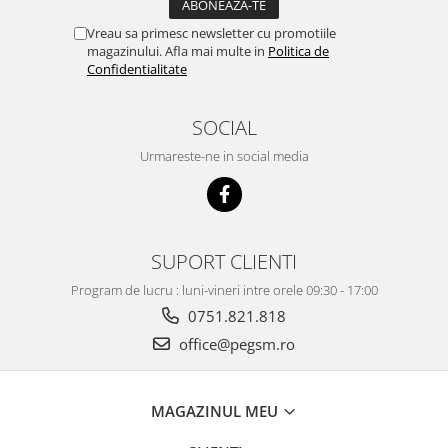
ACUMULATORI NOKIA COMPATIBILI
Acumulatori Pentru Samsung
Vreau sa primesc newsletter cu promotiile
magazinului. Afla mai multe in
Politica de
ACUMULATORI SAMSUNG
Confidentialitate
COMPATIBIL
ACUMULATORI SAMSUNG SERVICE
SOCIAL
PACK
Acumulatori Pentru VIVO
Urmareste-ne in social media
ACUMULATORI VIVO COMPATIBILI
SUPORT CLIENTI
Program de lucru : luni-vineri intre orele 09:30 - 17:00
0751.821.818
office@pegsm.ro
MAGAZINUL MEU