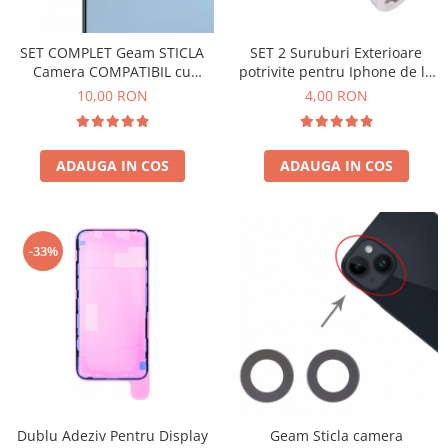
SERIA 11
SERIA 12
SET COMPLET Geam STICLA
SET 2 Suruburi Exterioare
SERIA 13
Camera COMPATIBIL cu
potrivite pentru Iphone de la
Iphone 13 Pro / 13 Pro MAX
Seria X la Seria 13 - ARGINTIU
10,00 RON
4,00 RON
SERIA 14
SERIA 15
SERIA 16
ADAUGA IN COS
ADAUGA IN COS
SERIA 17
Ecrane Pentru MOTOROLA
MOTOROLA COMPATIBILE
-33%
MOTOROLA SERVICE PACK
Ecrane Pentru XIAOMI
XIAOMI COMPATIBILE
XIAOMI SERVICE PACK
Ecrane Pentru NOKIA
NOKIA COMPATIBILE
Dublu Adeziv Pentru Display
Geam Sticla camera