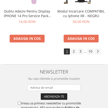
Dublu Adeziv Pentru Display
Modul Incarcare COMPATIBIL
IPHONE 14 Pro Service Pack -
cu Iphone XR - NEGRU
923-08094
14,00 RON
30,00 RON
ADAUGA IN COS
ADAUGA IN COS
1
2
3
10
...
NEWSLETTER
Nu rata ofertele si promotiile noastre
Vreau sa primesc newsletter cu promotiile
magazinului. Afla mai multe in
Politica de