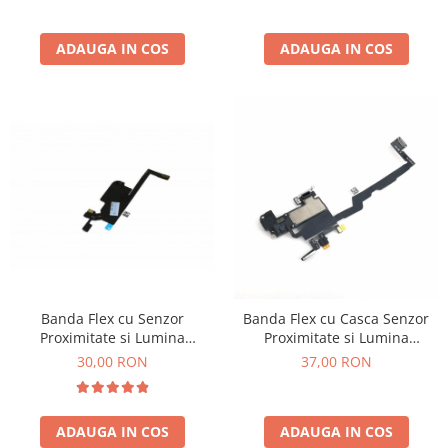
PACK
Acumulatori Pentru VIVO
ADAUGA IN COS
ADAUGA IN COS
ACUMULATORI VIVO COMPATIBILI
Cabluri de Date si Casti
Cablu IPHONE
Cablu Micro-USB
Cablu TIP-C
Casti Handsfree
Folii de Protectie
Folii COMPATIBILE Pentru Huawei
Folii iphone
Banda Flex cu Senzor
Banda Flex cu Casca Senzor
Folii Oppo
Proximitate si Lumina
Proximitate si Lumina
COMPATIBIL cu iPhone 13 Pro
COMPATIBIL cu iPhone XS
Folii pentru MOTOROLA
30,00 RON
37,00 RON
Max
FOLII PENTRU SPATELE
TELEFONULUI
ADAUGA IN COS
ADAUGA IN COS
Folii Realme