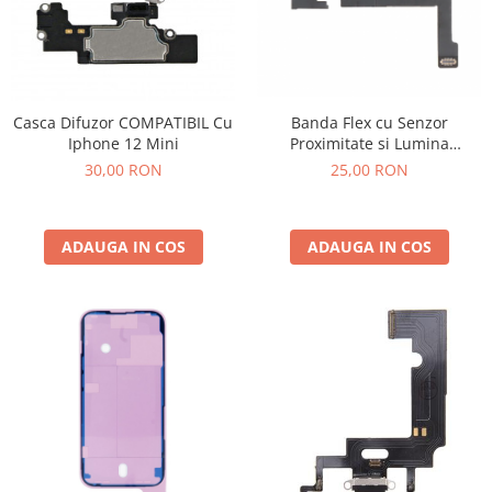
Carcase Mijloc
Piese pentru SONY
Piese pentru GOOGLE PIXEL
Piese pentru HUAWEI
Casca Difuzor COMPATIBIL Cu
Banda Flex cu Senzor
Iphone 12 Mini
Proximitate si Lumina
Piese pentru IPHONE
COMPATIBIL Cu IPHONE 15
30,00 RON
25,00 RON
Piese pentru MOTOROLA
Pro MAX
Piese pentru NOKIA
ADAUGA IN COS
ADAUGA IN COS
Piese pentru OPPO
Piese pentru REALME
Piese pentru SAMSUNG
Piese pentru VIVO
Piese pentru XIAOMI