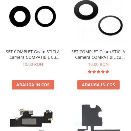
Incarcatoare Auto
Incarcatoare Micro-USB
Incarcatoare TIP-C
Incarcator Iphone
Incarcatoare Priza
Incarcatoare Micro-USB
Incarcatoare TIP-C
SET COMPLET Geam STICLA
SET COMPLET Geam STICLA
incarcator Iphone
Camera COMPATIBIL cu
Camera COMPATIBIL Cu
Iphone 11 doar sticla cu
Iphone 12 / 12 Mini doar sticla
Incarcatoare Wireless
10,00 RON
10,00 RON
adeziv
cu adeziv
Instrumente si Consumabile
Adezivi etansare
ADAUGA IN COS
ADAUGA IN COS
Lavete / Servetele / Curatare
PENTRU SERVICE .
Surubelnite
Piese si Componente
Capace spate