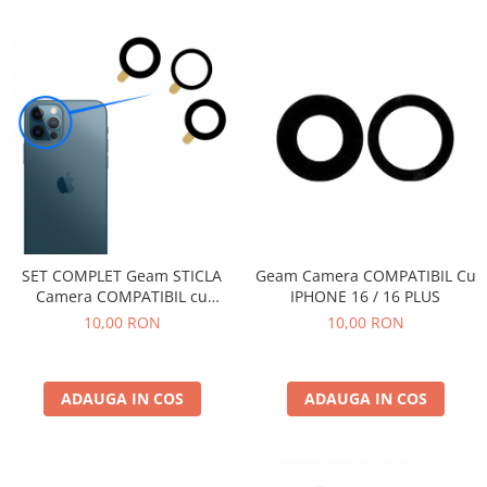
Folii Samsung
FOLII SILICON FORCELL
FOLII SILICON SUNSHINE
Folii XIAOMI
Huse Telefoane
Huse Compatibile Pentru HUAWEI
Huse IPHONE
Huse LG
SET COMPLET Geam STICLA
Geam Camera COMPATIBIL Cu
Huse MOTOROLA
Camera COMPATIBIL cu
IPHONE 16 / 16 PLUS
Iphone 12 PRO MAX doar
10,00 RON
10,00 RON
Huse OPPO
sticla cu adeziv.
Huse REALME
Huse SAMSUNG
ADAUGA IN COS
ADAUGA IN COS
Huse XIAOMI
Incarcatoare