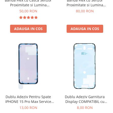
Banda Flex cu Senzor
Banda Flex cu Casca Senzor
Proximitate si Lumina
Proximitate si Lumina
ACUMULATORI OPPO COMPATIBILI
COMPATIBIL Cu iPhone 14 Pro
COMPATIBIL cu iPhone 12 Pro
80,00 RON
50,00 RON
Acumulatori pentru Huawei
Max
Max
ACUMULATORI HUAWEI
COMPATIBILI
ADAUGA IN COS
ADAUGA IN COS
ACUMULATORI HUAWEI SERVICE
PACK
Acumulatori Pentru Iphone
ACUMULATORI IPHONE
COMPATIBILI
ACUMULATORI IPHONE SERVICE
PACK
Acumulatori Pentru Nokia
ACUMULATORI NOKIA COMPATIBILI
Acumulatori Pentru Samsung
Dublu Adeziv Pentru Spate
Dublu Adeziv Garnitura
ACUMULATORI SAMSUNG
IPHONE 15 Pro Max Service
Display COMPATIBIL cu
COMPATIBIL
Pack - 923-09191
Iphone 15 PRO
13,00 RON
8,00 RON
ACUMULATORI SAMSUNG SERVICE