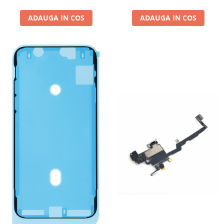
INFINIX COMPATIBILE
ADAUGA IN COS
ADAUGA IN COS
Alte Accesorii
Boxe Portabile
Carduri de memorie
Curele ceasuri
PowerBank
Selfie Stick / Tripod
Stick-uri USB
SUPORT AUTO
Ecrane COMPATIBILE pentru
HUAWEI
HUAWEI COMPATIBILE
HUAWEI SERVICE PACK
ACUMULATORI
Acumulatori Pentru Motorola