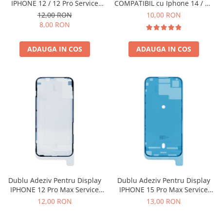
IPHONE 12 / 12 Pro Service
Ecrane Pentru VIVO
COMPATIBIL cu Iphone 14 / 14
Pack - 923-04893
PLUS
12,00 RON
10,00 RON
VIVO COMPATIBILE
8,00 RON
Ecrane Pentru OPPO
OPPO COMPATIBILE
ADAUGA IN COS
ADAUGA IN COS
OPPO SERVICE PACK
Ecrane Pentru REALME
REALME COMPATIBILE
REALME SERVICE PACK
Ecrane pentru LG
LG COMPATIBILE
Ecrane Pentru DOOGEE
DOOGEE COMPATIBILE
DOOGEE SERVICE PACK
Dublu Adeziv Pentru Display
Dublu Adeziv Pentru Display
Ecrane Pentru LENOVO
IPHONE 12 Pro Max Service
IPHONE 15 Pro Max Service
Pack - 923-04895
Pack - 923-09190
ECRANE LENOVO COMPATIBILE
12,00 RON
13,00 RON
Ecrane Pentru INFINIX