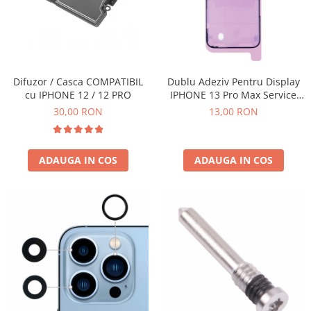
Galaxy S
SAMSUNG S SERVICE PACK
SAMSUNG S COMPATIBILE
FLIP
Difuzor / Casca COMPATIBIL
Dublu Adeziv Pentru Display
FLIP SERVICE PACK
cu IPHONE 12 / 12 PRO
IPHONE 13 Pro Max Service
Pack - 923-06625
FOLD
30,00 RON
13,00 RON
FOLD SERVICE PACK
GALAXY TAB
ADAUGA IN COS
ADAUGA IN COS
GALAXY TAB COMPATIBILE
Ecrane Pentru IPHONE
SERIA 5
SERIA 6
SERIA 7
SERIA 8
SERIA X