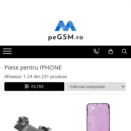
Toate Produsele
Ecrane Pentru SAMSUNG
Galaxy A
SAMSUNG COMPATIBILE
2
SAMSUNG SERVICE PACK
Galaxy J
Piese pentru IPHONE
Galaxy J COMPATIBIL
Afiseaza:
1-
24
din
231
produse
Galaxy J SERVICE PACK
FILTRE
Galaxy M
GALAXY M COMPATIBILE
GALAXY M SERVICE PACK
Galaxy N
Galaxy N COMPATIBILE
Galaxy N SERVICE PACK