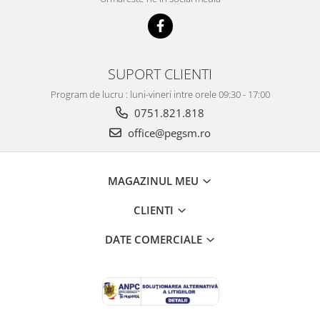
ECRANE LENOVO COMPATIBILE
Ecrane Pentru INFINIX
INFINIX COMPATIBILE
SUPORT CLIENTI
Alte Accesorii
Boxe Portabile
Program de lucru : luni-vineri intre orele 09:30 - 17:00
0751.821.818
Carduri de memorie
office@pegsm.ro
Curele ceasuri
PowerBank
MAGAZINUL MEU
Selfie Stick / Tripod
Stick-uri USB
CLIENTI
SUPORT AUTO
DATE COMERCIALE
Ecrane COMPATIBILE pentru
HUAWEI
HUAWEI COMPATIBILE
HUAWEI SERVICE PACK