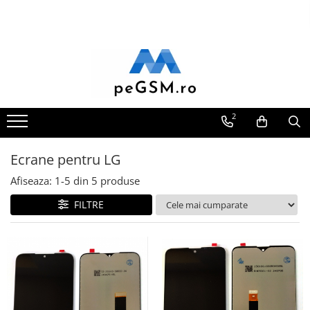
Toate Produsele
Ecrane Pentru SAMSUNG
Galaxy A
SAMSUNG COMPATIBILE
2
SAMSUNG SERVICE PACK
Galaxy J
Ecrane pentru LG
Galaxy J COMPATIBIL
Afiseaza:
1-
5
din
5
produse
Galaxy J SERVICE PACK
FILTRE
Galaxy M
GALAXY M COMPATIBILE
GALAXY M SERVICE PACK
Galaxy N
Galaxy N COMPATIBILE
Galaxy N SERVICE PACK