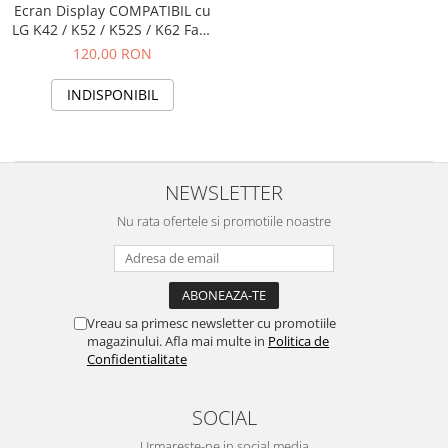
Ecrane Pentru NOKIA
Ecran Display COMPATIBIL cu
NOKIA COMPATIBILE
LG K42 / K52 / K52S / K62 Fara
Rama
120,00 RON
Ecrane Pentru VIVO
VIVO COMPATIBILE
INDISPONIBIL
Ecrane Pentru OPPO
OPPO COMPATIBILE
OPPO SERVICE PACK
NEWSLETTER
Ecrane Pentru REALME
Nu rata ofertele si promotiile noastre
REALME COMPATIBILE
REALME SERVICE PACK
Ecrane pentru LG
LG COMPATIBILE
Vreau sa primesc newsletter cu promotiile
magazinului. Afla mai multe in
Politica de
Ecrane Pentru DOOGEE
Confidentialitate
DOOGEE COMPATIBILE
DOOGEE SERVICE PACK
SOCIAL
Ecrane Pentru LENOVO
Urmareste-ne in social media