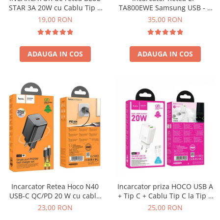
STAR 3A 20W cu Cablu Tip C
TA800EWE Samsung USB - C
SERIA X
la Tip C PD QC3.0 - NEGRU
25W SERVICE PACK ALB - BULK
19,00 RON
35,00 RON
SERIA 11
SERIA 12
ADAUGA IN COS
ADAUGA IN COS
SERIA 13
SERIA 14
SERIA 15
SERIA 16
SERIA 17
Ecrane Pentru MOTOROLA
MOTOROLA COMPATIBILE
MOTOROLA SERVICE PACK
Ecrane Pentru XIAOMI
Incarcator Retea Hoco N40
Incarcator priza HOCO USB A
XIAOMI COMPATIBILE
USB-C QC/PD 20 W cu cablu
+ Tip C + Cablu Tip C la Tip C
USB-C – Lightning - Negru
PD QC3.0 3A 20W N61 - ALB
XIAOMI SERVICE PACK
23,00 RON
25,00 RON