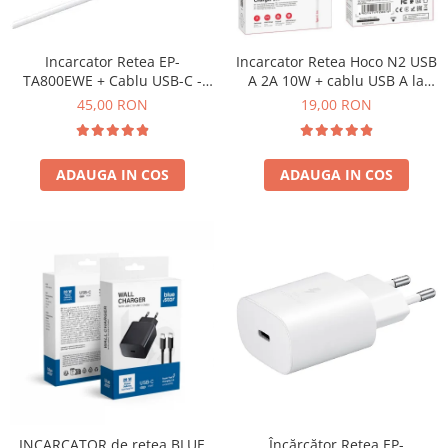
Galaxy S
SAMSUNG S SERVICE PACK
Incarcator Retea EP-
Incarcator Retea Hoco N2 USB
SAMSUNG S COMPATIBILE
TA800EWE + Cablu USB-C -
A 2A 10W + cablu USB A la
USB-C SAMSUNG 25W Service
USB C - ALB
S20 FE 4G / G780
45,00 RON
19,00 RON
Pack ALB - BULK
S20 FE 5G / G781
FLIP
ADAUGA IN COS
ADAUGA IN COS
FLIP SERVICE PACK
FOLD
FOLD SERVICE PACK
GALAXY TAB
GALAXY TAB COMPATIBILE
Ecrane Pentru IPHONE
SERIA 5
SERIA 6
SERIA 7
SERIA 8
INCARCATOR de retea BLUE
Încărcător Retea EP-