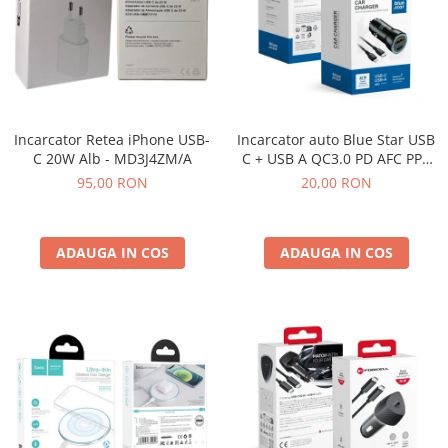
BP4K / Redmi Note 12 Pro 5G / Poco
x5 Pro 5G / Poco F5 5G
Acumulatori Pentru OPPO
ACUMULATORI OPPO COMPATIBILI
Acumulatori pentru Huawei
ACUMULATORI HUAWEI
Incarcator Retea iPhone USB-
Incarcator auto Blue Star USB
C 20W Alb - MD3J4ZM/A
C + USB A QC3.0 PD AFC PPS
COMPATIBILI
3A 25W + cablu USB C la
95,00 RON
20,00 RON
ACUMULATORI HUAWEI SERVICE
Lightning - Negru
PACK
Acumulatori Pentru Iphone
ADAUGA IN COS
ADAUGA IN COS
ACUMULATORI IPHONE
COMPATIBILI
ACUMULATORI IPHONE SERVICE
PACK
Acumulatori Pentru Nokia
ACUMULATORI NOKIA COMPATIBILI
Acumulatori Pentru Samsung
ACUMULATORI SAMSUNG