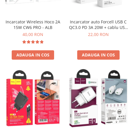
COMPATIBIL
ACUMULATORI SAMSUNG SERVICE
PACK
Incarcator Wireless Hoco 2A
Incarcator auto Forcell USB C
Acumulatori Pentru VIVO
15W CW6 PRO - ALB
QC3.0 PD 3A 20W + cablu USB
C la USB C - Negru
ACUMULATORI VIVO COMPATIBILI
40,00 RON
22,00 RON
Cabluri de Date si Casti
Cablu IPHONE
ADAUGA IN COS
ADAUGA IN COS
Cablu Micro-USB
Cablu TIP-C
Casti Handsfree
Folii de Protectie
Folii COMPATIBILE Pentru Huawei
Folii iphone
Folii Oppo
Folii pentru MOTOROLA
FOLII PENTRU SPATELE