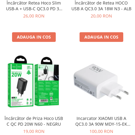
Încărcător Retea Hoco Slim
Încărcător de Retea HOCO
TELEFONULUI
USB-A + USB-C QC3.0 PD 3A
USB A QC3.0 3A 18W N3 - ALB
Folii Realme
20W N38 - NEGRU
26,00 RON
20,00 RON
Folii Samsung
FOLII SILICON FORCELL
ADAUGA IN COS
ADAUGA IN COS
FOLII SILICON SUNSHINE
Folii XIAOMI
Huse Telefoane
Huse Compatibile Pentru HUAWEI
Huse IPHONE
Huse LG
Huse MOTOROLA
Huse OPPO
Huse REALME
Încărcător de Priza Hoco USB
Incarcator XIAOMI USB A
C QC PD 20W N60 - NEGRU
QC3.0 3A 90W MDY-15-EK
Huse SAMSUNG
SERVICE PACK Alb - BULK
19,00 RON
100,00 RON
Huse XIAOMI