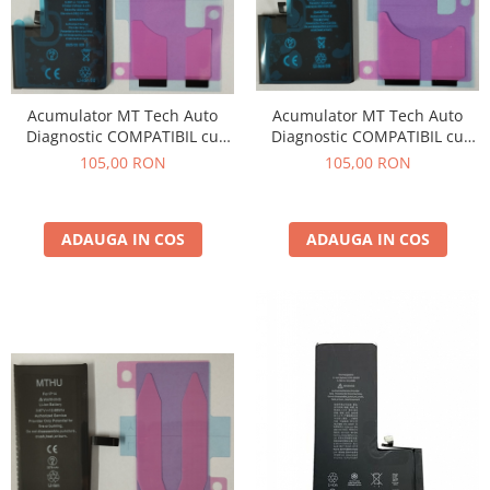
Acumulator MT Tech Auto
Acumulator MT Tech Auto
Diagnostic COMPATIBIL cu
Diagnostic COMPATIBIL cu
Iphone 13 PRO MAX 4352 mAh
Iphone 14 PRO MAX 4323 mAh
105,00 RON
105,00 RON
Li-Ion
Li-Ion
ADAUGA IN COS
ADAUGA IN COS