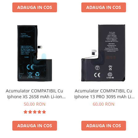
ADAUGA IN COS
ADAUGA IN COS
Acumulator COMPATIBIL Cu
Acumulator COMPATIBIL Cu
Iphone XS 2658 mAh Li-ion
Iphone 13 PRO 3095 mAh Li-
Polymer Bulk
ion Polymer Bulk
50,00 RON
60,00 RON
ADAUGA IN COS
ADAUGA IN COS