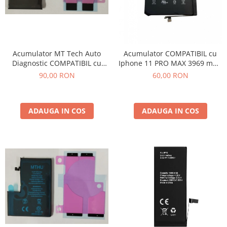
Acumulator MT Tech Auto
Acumulator COMPATIBIL cu
Diagnostic COMPATIBIL cu
Iphone 11 PRO MAX 3969 mAh
Iphone 14 3279 mAh Li-Ion
Li-ion Polymer Bulk
90,00 RON
60,00 RON
ADAUGA IN COS
ADAUGA IN COS