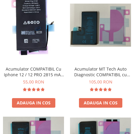
Acumulator COMPATIBIL Cu
Acumulator MT Tech Auto
Iphone 12 / 12 PRO 2815 mAh
Diagnostic COMPATIBIL cu
Li-ion Polymer Bulk
Iphone 14 Pro 3200 mAh Li-
55,00 RON
105,00 RON
Ion
ADAUGA IN COS
ADAUGA IN COS