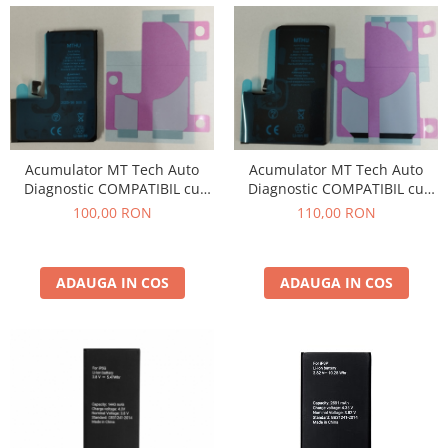
Acumulator MT Tech Auto
Acumulator MT Tech Auto
Diagnostic COMPATIBIL cu
Diagnostic COMPATIBIL cu
Iphone 15 Pro 3274 mAh Li-
Iphone 15 PRO MAX 4422 mAh
100,00 RON
110,00 RON
Ion
Li-Ion
ADAUGA IN COS
ADAUGA IN COS