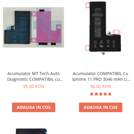
Acumulator MT Tech Auto
Acumulator COMPATIBIL Cu
Diagnostic COMPATIBIL cu
Iphone 11 PRO 3046 mAh Li-
Iphone 13 Pro 3095 mAh Li-
ion Polymer Bulk
95,00 RON
50,00 RON
Ion
ADAUGA IN COS
ADAUGA IN COS