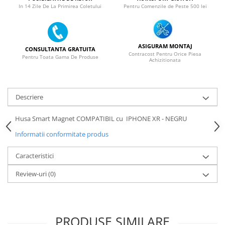
In 14 Zile De La Primirea Coletului
Pentru Comenzile de Peste 500 lei
SERIA X
SERIA 11
SERIA 12
ASIGURAM MONTAJ
CONSULTANTA GRATUITA
Contracost Pentru Orice Piesa
Pentru Toata Gama De Produse
SERIA 13
Achizitionata
SERIA 14
SERIA 15
Descriere
SERIA 16
Husa Smart Magnet COMPATIBIL cu IPHONE XR - NEGRU
SERIA 17
Informatii conformitate produs
Ecrane Pentru MOTOROLA
MOTOROLA COMPATIBILE
Caracteristici
MOTOROLA SERVICE PACK
Review-uri
(0)
Ecrane Pentru XIAOMI
XIAOMI COMPATIBILE
XIAOMI SERVICE PACK
PRODUSE SIMILARE