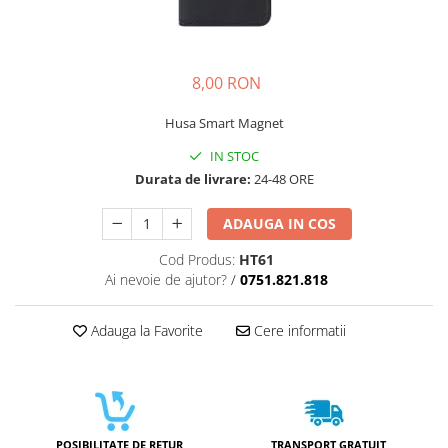
Galaxy S
SAMSUNG S SERVICE PACK
SAMSUNG S COMPATIBILE
8,00 RON
S20 FE 4G / G780
Husa Smart Magnet
S20 FE 5G / G781
FLIP
IN STOC
Durata de livrare:
24-48 ORE
FLIP SERVICE PACK
FOLD
ADAUGA IN COS
FOLD SERVICE PACK
Cod Produs:
HT61
GALAXY TAB
Ai nevoie de ajutor?
/
0751.821.818
GALAXY TAB COMPATIBILE
Ecrane Pentru IPHONE
Adauga la Favorite
Cere informatii
SERIA 5
SERIA 6
SERIA 7
SERIA 8
POSIBILITATE DE RETUR
TRANSPORT GRATUIT