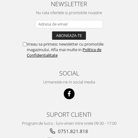
NEWSLETTER
ECRANE LENOVO COMPATIBILE
Nu rata ofertele si promotiile noastre
Ecrane Pentru INFINIX
INFINIX COMPATIBILE
Alte Accesorii
Boxe Portabile
Vreau sa primesc newsletter cu promotiile
Carduri de memorie
magazinului. Afla mai multe in
Politica de
Confidentialitate
Curele ceasuri
PowerBank
SOCIAL
Selfie Stick / Tripod
Urmareste-ne in social media
Stick-uri USB
SUPORT AUTO
Ecrane COMPATIBILE pentru
HUAWEI
SUPORT CLIENTI
HUAWEI COMPATIBILE
Program de lucru : luni-vineri intre orele 09:30 - 17:00
HUAWEI SERVICE PACK
0751.821.818