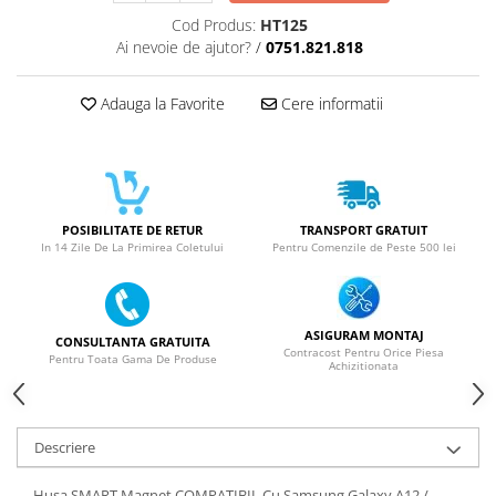
ACUMULATORI NOKIA COMPATIBILI
Cod Produs:
HT125
Acumulatori Pentru Samsung
Ai nevoie de ajutor?
/
0751.821.818
ACUMULATORI SAMSUNG
COMPATIBIL
Adauga la Favorite
Cere informatii
ACUMULATORI SAMSUNG SERVICE
PACK
Acumulatori Pentru VIVO
ACUMULATORI VIVO COMPATIBILI
POSIBILITATE DE RETUR
TRANSPORT GRATUIT
In 14 Zile De La Primirea Coletului
Pentru Comenzile de Peste 500 lei
ASIGURAM MONTAJ
CONSULTANTA GRATUITA
Contracost Pentru Orice Piesa
Pentru Toata Gama De Produse
Achizitionata
Descriere
Husa SMART Magnet COMPATIBIL Cu Samsung Galaxy A12 /