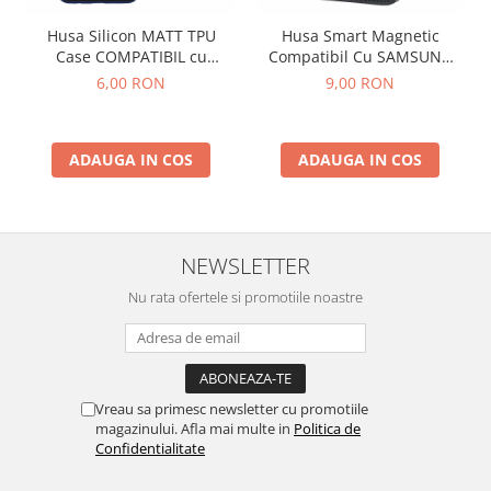
Husa Silicon MATT TPU
Husa Smart Magnetic
Case COMPATIBIL cu
Compatibil Cu SAMSUNG
SAMSUNG A16 4G-5G / A165
A13 5G / A136 / A04s / A047
6,00 RON
9,00 RON
/ A166 - ALBASTRU
- NEGRU
ADAUGA IN COS
ADAUGA IN COS
NEWSLETTER
Nu rata ofertele si promotiile noastre
Vreau sa primesc newsletter cu promotiile
magazinului. Afla mai multe in
Politica de
Confidentialitate