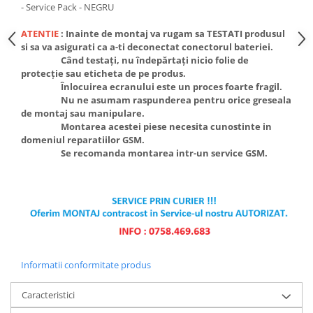
Ecrane Pentru VIVO
- Service Pack - NEGRU
VIVO COMPATIBILE
ATENTIE
: Inainte de montaj va rugam sa TESTATI produsul
Ecrane Pentru OPPO
si sa va asigurati ca a-ti deconectat conectorul bateriei.
Când testați, nu îndepărtați nicio folie de
OPPO COMPATIBILE
protecție sau eticheta de pe produs.
OPPO SERVICE PACK
Înlocuirea ecranului este un proces foarte fragil.
Nu ne asumam raspunderea pentru orice greseala
Ecrane Pentru REALME
de montaj sau manipulare.
REALME COMPATIBILE
Montarea acestei piese necesita cunostinte in
domeniul reparatiilor GSM.
REALME SERVICE PACK
Se recomanda montarea intr-un service GSM.
Ecrane pentru LG
LG COMPATIBILE
Ecrane Pentru DOOGEE
DOOGEE COMPATIBILE
DOOGEE SERVICE PACK
Informatii conformitate produs
Ecrane Pentru LENOVO
ECRANE LENOVO COMPATIBILE
Caracteristici
Ecrane Pentru INFINIX