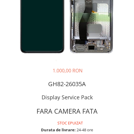
Galaxy S
SAMSUNG S SERVICE PACK
SAMSUNG S COMPATIBILE
FLIP
FLIP SERVICE PACK
FOLD
FOLD SERVICE PACK
GALAXY TAB
1.000,00 RON
GALAXY TAB COMPATIBILE
Ecrane Pentru IPHONE
GH82-26035A
SERIA 5
Display Service Pack
SERIA 6
SERIA 7
FARA CAMERA FATA
SERIA 8
STOC EPUIZAT
SERIA X
Durata de livrare:
24-48 ore