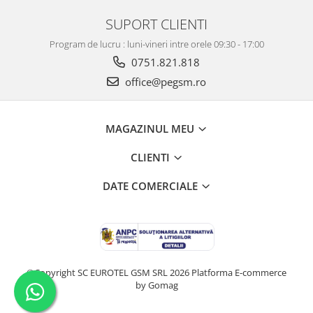
SUPORT CLIENTI
ACUMULATORI OPPO COMPATIBILI
Acumulatori pentru Huawei
Program de lucru : luni-vineri intre orele 09:30 - 17:00
ACUMULATORI HUAWEI
0751.821.818
COMPATIBILI
office@pegsm.ro
ACUMULATORI HUAWEI SERVICE
PACK
Acumulatori Pentru Iphone
MAGAZINUL MEU
ACUMULATORI IPHONE
CLIENTI
COMPATIBILI
ACUMULATORI IPHONE SERVICE
DATE COMERCIALE
PACK
Acumulatori Pentru Nokia
ACUMULATORI NOKIA COMPATIBILI
Acumulatori Pentru Samsung
©Copyright SC EUROTEL GSM SRL 2026
Platforma E-commerce
ACUMULATORI SAMSUNG
by Gomag
COMPATIBIL
ACUMULATORI SAMSUNG SERVICE