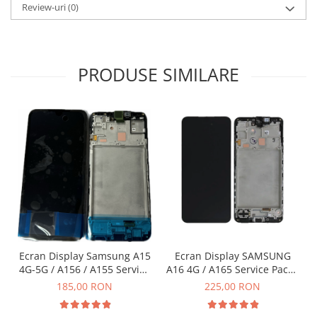
Review-uri
(0)
INFINIX COMPATIBILE
Alte Accesorii
Boxe Portabile
PRODUSE SIMILARE
Carduri de memorie
Curele ceasuri
PowerBank
Selfie Stick / Tripod
Stick-uri USB
SUPORT AUTO
Ecrane COMPATIBILE pentru
HUAWEI
HUAWEI COMPATIBILE
Ecran Display Samsung A15
Ecran Display SAMSUNG
HUAWEI SERVICE PACK
4G-5G / A156 / A155 Service
A16 4G / A165 Service Pack -
Pack cu Rama - NEGRU
NEGRU
ACUMULATORI
185,00 RON
225,00 RON
Acumulatori Pentru Motorola