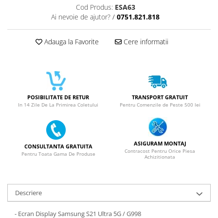
SERIA 11
Cod Produs:
ESA63
Ai nevoie de ajutor?
/
0751.821.818
SERIA 12
SERIA 13
Adauga la Favorite
Cere informatii
SERIA 14
SERIA 15
SERIA 16
SERIA 17
POSIBILITATE DE RETUR
TRANSPORT GRATUIT
In 14 Zile De La Primirea Coletului
Pentru Comenzile de Peste 500 lei
Ecrane Pentru MOTOROLA
MOTOROLA COMPATIBILE
MOTOROLA SERVICE PACK
ASIGURAM MONTAJ
CONSULTANTA GRATUITA
Ecrane Pentru XIAOMI
Contracost Pentru Orice Piesa
Pentru Toata Gama De Produse
Achizitionata
XIAOMI COMPATIBILE
XIAOMI SERVICE PACK
Descriere
Ecrane Pentru NOKIA
NOKIA COMPATIBILE
- Ecran Display Samsung S21 Ultra 5G / G998