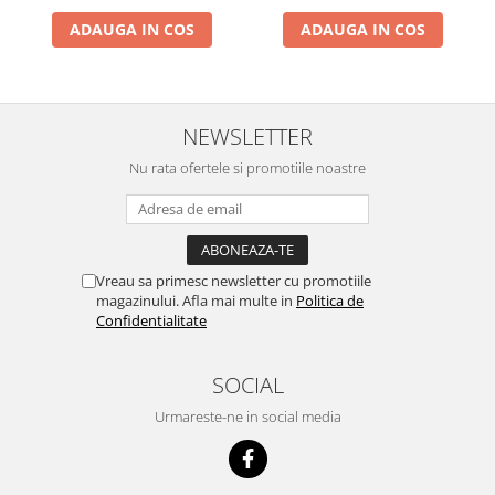
ACUMULATORI MOTOROLA
ADAUGA IN COS
ADAUGA IN COS
COMPATIBILI
ACUMULATORI MOTOROLA SERVICE
PACK
Acumulatori Pentru Xiaomi
NEWSLETTER
ACUMULATORI XIAOMI COMPATIBIL
Nu rata ofertele si promotiile noastre
ACUMULATORI XIAOMI SERVICE
PACK
BM52 / Xiaomi Mi Note 10 / Mi Note
10 Lite / Mi Note 10 Pro
BM58 / Xiaomi 11T Pro
Vreau sa primesc newsletter cu promotiile
magazinului. Afla mai multe in
Politica de
BM59 / XIAOMI 11T 5G
Confidentialitate
BN57 / Xiaomi Poco X3 NFC / Poco
X3 Pro
SOCIAL
BN59 / Redmi Note 10 / Note 10s
BN5D / Note 11 4G / 11S 4G / 12S
Urmareste-ne in social media
BP4K / Redmi Note 12 Pro 5G / Poco
x5 Pro 5G / Poco F5 5G
Acumulatori Pentru OPPO