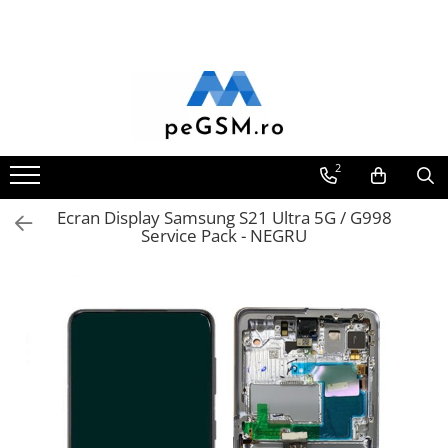
Toate Produsele
Ecrane Pentru SAMSUNG
Galaxy A
SAMSUNG COMPATIBILE
2
SAMSUNG SERVICE PACK
Ecran Display Samsung S21 Ultra 5G / G998
Galaxy J
Service Pack - NEGRU
Galaxy J COMPATIBIL
Galaxy J SERVICE PACK
Galaxy M
GALAXY M COMPATIBILE
GALAXY M SERVICE PACK
Galaxy N
Galaxy N COMPATIBILE
Galaxy N SERVICE PACK