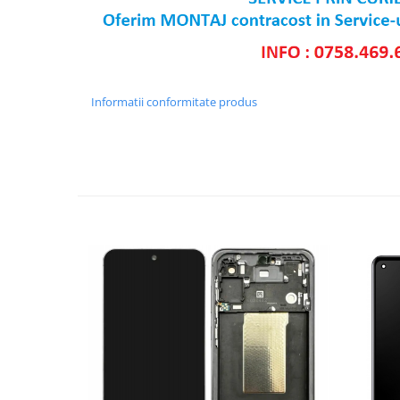
Ecrane Pentru NOKIA
NOKIA COMPATIBILE
Ecrane Pentru VIVO
VIVO COMPATIBILE
Informatii conformitate produs
Ecrane Pentru OPPO
OPPO COMPATIBILE
OPPO SERVICE PACK
Ecrane Pentru REALME
REALME COMPATIBILE
REALME SERVICE PACK
Ecrane pentru LG
LG COMPATIBILE
Ecrane Pentru DOOGEE
DOOGEE COMPATIBILE
DOOGEE SERVICE PACK
Ecrane Pentru LENOVO