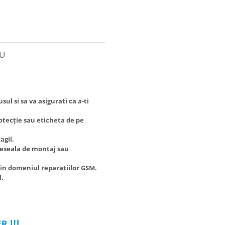
RU
i sa va asigurati ca a-ti
ecție sau eticheta de pe
gil.
eala de montaj sau
domeniul reparatiilor GSM.
.