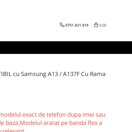
0751.821.818
0,00
IBIL cu Samsung A13 / A137F Cu Rama
 modelul exact de telefon dupa imei sau
 de baza.Modelul aratat pe banda flex a
 relevant.