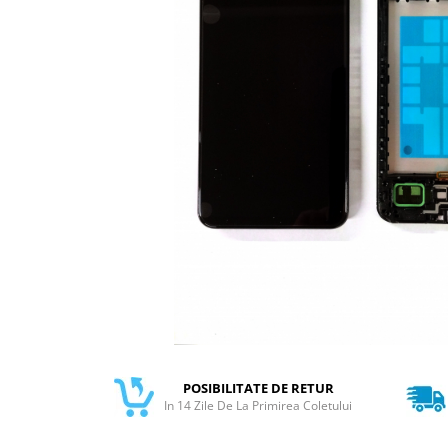
Galaxy S
SAMSUNG S SERVICE PACK
SAMSUNG S COMPATIBILE
S20 FE 4G / G780
S20 FE 5G / G781
FLIP
FLIP SERVICE PACK
FOLD
FOLD SERVICE PACK
GALAXY TAB
GALAXY TAB COMPATIBILE
Ecrane Pentru IPHONE
SERIA 5
SERIA 6
POSIBILITATE DE RETUR
In 14 Zile De La Primirea Coletului
SERIA 7
SERIA 8