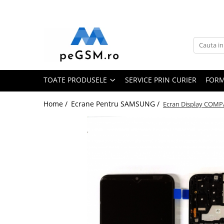
Toate Produsele
Ecrane Pentru SAMSUNG
Galaxy A
TOATE PRODUSELE
SERVICE PRIN CURIER
FORM
SAMSUNG COMPATIBILE
SAMSUNG SERVICE PACK
Home /
Ecrane Pentru SAMSUNG /
Ecran Display COMP
Galaxy J
Galaxy J COMPATIBIL
Galaxy J SERVICE PACK
Galaxy M
GALAXY M COMPATIBILE
GALAXY M SERVICE PACK
Galaxy N
Galaxy N COMPATIBILE
Galaxy N SERVICE PACK