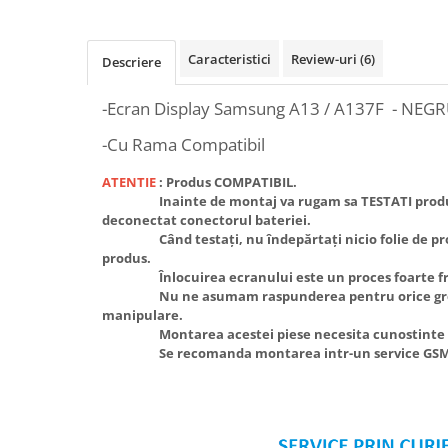
SERIA X
SERIA 11
Caracteristici
Review-uri
(6)
Descriere
SERIA 12
-Ecran Display Samsung A13 / A137F - NEG
SERIA 13
-Cu Rama Compatibil
SERIA 14
SERIA 15
ATENTIE
:
Produs COMPATIBIL.
Inainte de montaj va rugam sa TESTATI produsul s
SERIA 16
deconectat conectorul bateriei.
Când testați, nu îndepărtați nicio folie de prot
SERIA 17
produs.
Ecrane Pentru MOTOROLA
Înlocuirea ecranului este un proces foarte fra
Nu ne asumam raspunderea pentru orice gres
MOTOROLA COMPATIBILE
manipulare.
MOTOROLA SERVICE PACK
Montarea acestei piese necesita cunostinte in 
Se recomanda montarea intr-un service GSM
Ecrane Pentru XIAOMI
XIAOMI COMPATIBILE
XIAOMI SERVICE PACK