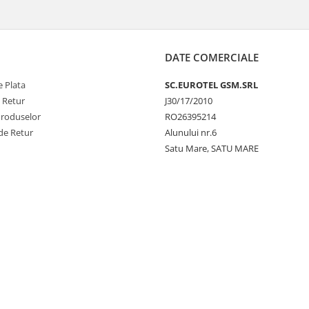
DATE COMERCIALE
 Plata
SC.EUROTEL GSM.SRL
e Retur
J30/17/2010
Produselor
RO26395214
de Retur
Alunului nr.6
Satu Mare, SATU MARE