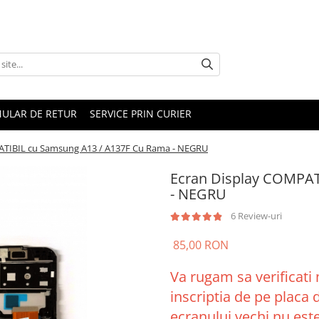
ULAR DE RETUR
SERVICE PRIN CURIER
ATIBIL cu Samsung A13 / A137F Cu Rama - NEGRU
Ecran Display COMPAT
- NEGRU
6 Review-uri
85,00 RON
Va rugam sa verificati
inscriptia de pe placa
ecranului vechi nu este