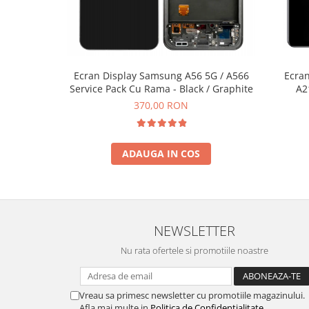
ECRANE LENOVO COMPATIBILE
Ecrane Pentru INFINIX
INFINIX COMPATIBILE
Alte Accesorii
Ecran Display Samsung A56 5G / A566
Ecra
Service Pack Cu Rama - Black / Graphite
A2
Boxe Portabile
370,00 RON
Carduri de memorie
Curele ceasuri
PowerBank
ADAUGA IN COS
Selfie Stick / Tripod
Stick-uri USB
SUPORT AUTO
NEWSLETTER
Ecrane COMPATIBILE pentru
Nu rata ofertele si promotiile noastre
HUAWEI
HUAWEI COMPATIBILE
HUAWEI SERVICE PACK
Vreau sa primesc newsletter cu promotiile magazinului.
Afla mai multe in
Politica de Confidentialitate