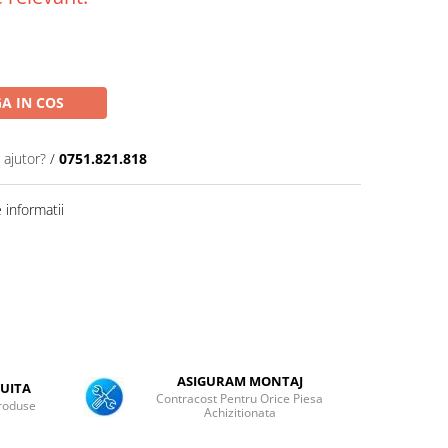
A IN COS
 ajutor?
/
0751.821.818
informatii
ASIGURAM MONTAJ
UITA
Contracost Pentru Orice Piesa
roduse
Achizitionata