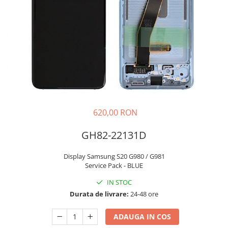
Galaxy S
SAMSUNG S SERVICE PACK
SAMSUNG S COMPATIBILE
S20 FE 4G / G780
S20 FE 5G / G781
FLIP
FLIP SERVICE PACK
FOLD
620,00 RON
FOLD SERVICE PACK
GH82-22131D
GALAXY TAB
GALAXY TAB COMPATIBILE
Display Samsung S20 G980 / G981
Ecrane Pentru IPHONE
Service Pack - BLUE
SERIA 5
IN STOC
SERIA 6
Durata de livrare:
24-48 ore
SERIA 7
ADAUGA IN COS
SERIA 8