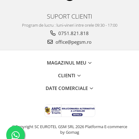
BP4K / Redmi Note 12 Pro 5G / Poco
x5 Pro 5G / Poco F5 5G
SUPORT CLIENTI
Acumulatori Pentru OPPO
Program de lucru : luni-vineri intre orele 09:30 - 17:00
ACUMULATORI OPPO COMPATIBILI
0751.821.818
Acumulatori pentru Huawei
office@pegsm.ro
ACUMULATORI HUAWEI
COMPATIBILI
ACUMULATORI HUAWEI SERVICE
MAGAZINUL MEU
PACK
Acumulatori Pentru Iphone
CLIENTI
ACUMULATORI IPHONE
COMPATIBILI
DATE COMERCIALE
ACUMULATORI IPHONE SERVICE
PACK
Acumulatori Pentru Nokia
ACUMULATORI NOKIA COMPATIBILI
©Copyright SC EUROTEL GSM SRL 2026
Platforma E-commerce
Acumulatori Pentru Samsung
by Gomag
ACUMULATORI SAMSUNG