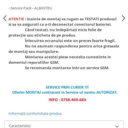
Ecrane Pentru NOKIA
NOKIA COMPATIBILE
- Service Pack - ALBASTRU
Ecrane Pentru VIVO
ATENTIE
: Inainte de montaj va rugam sa TESTATI produsul
VIVO COMPATIBILE
si sa va asigurati ca a-ti deconectat conectorul bateriei.
Când testați, nu îndepărtați nicio folie de
Ecrane Pentru OPPO
protecție sau eticheta de pe produs.
OPPO COMPATIBILE
Înlocuirea ecranului este un proces foarte fragil.
Nu ne asumam raspunderea pentru orice greseala
OPPO SERVICE PACK
de montaj sau manipulare.
Montarea acestei piese necesita cunostinte in
Ecrane Pentru REALME
domeniul reparatiilor GSM.
REALME COMPATIBILE
Se recomanda montarea intr-un service GSM.
REALME SERVICE PACK
Ecrane pentru LG
LG COMPATIBILE
Ecrane Pentru DOOGEE
DOOGEE COMPATIBILE
Informatii conformitate produs
DOOGEE SERVICE PACK
Ecrane Pentru LENOVO
Caracteristici