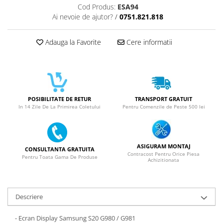
Cod Produs:
ESA94
SERIA X
Ai nevoie de ajutor?
/
0751.821.818
SERIA 11
Adauga la Favorite
Cere informatii
SERIA 12
SERIA 13
SERIA 14
SERIA 15
POSIBILITATE DE RETUR
TRANSPORT GRATUIT
SERIA 16
In 14 Zile De La Primirea Coletului
Pentru Comenzile de Peste 500 lei
SERIA 17
Ecrane Pentru MOTOROLA
ASIGURAM MONTAJ
MOTOROLA COMPATIBILE
CONSULTANTA GRATUITA
Contracost Pentru Orice Piesa
Pentru Toata Gama De Produse
Achizitionata
MOTOROLA SERVICE PACK
Ecrane Pentru XIAOMI
XIAOMI COMPATIBILE
Descriere
XIAOMI SERVICE PACK
- Ecran Display Samsung S20 G980 / G981