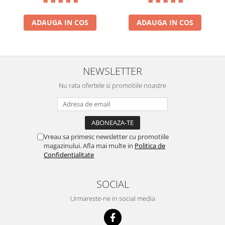
ACUMULATORI
Acumulatori Pentru Motorola
ADAUGA IN COS
ADAUGA IN COS
ACUMULATORI MOTOROLA
COMPATIBILI
ACUMULATORI MOTOROLA SERVICE
PACK
NEWSLETTER
Acumulatori Pentru Xiaomi
Nu rata ofertele si promotiile noastre
ACUMULATORI XIAOMI COMPATIBIL
ACUMULATORI XIAOMI SERVICE
PACK
BM52 / Xiaomi Mi Note 10 / Mi Note
Vreau sa primesc newsletter cu promotiile
10 Lite / Mi Note 10 Pro
magazinului. Afla mai multe in
Politica de
BM58 / Xiaomi 11T Pro
Confidentialitate
BM59 / XIAOMI 11T 5G
BN57 / Xiaomi Poco X3 NFC / Poco
SOCIAL
X3 Pro
Urmareste-ne in social media
BN59 / Redmi Note 10 / Note 10s
BN5D / Note 11 4G / 11S 4G / 12S