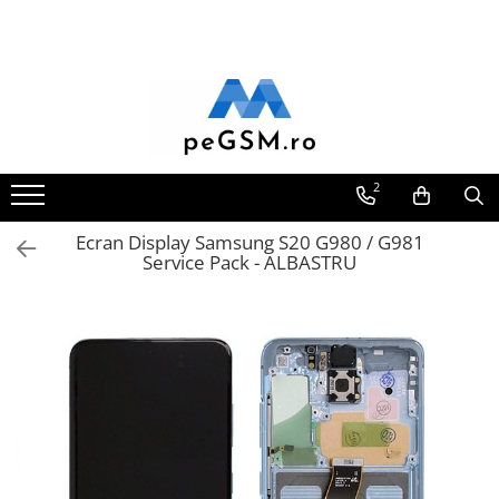
Toate Produsele
Ecrane Pentru SAMSUNG
Galaxy A
SAMSUNG COMPATIBILE
2
SAMSUNG SERVICE PACK
Ecran Display Samsung S20 G980 / G981
Galaxy J
Service Pack - ALBASTRU
Galaxy J COMPATIBIL
Galaxy J SERVICE PACK
Galaxy M
GALAXY M COMPATIBILE
GALAXY M SERVICE PACK
Galaxy N
Galaxy N COMPATIBILE
Galaxy N SERVICE PACK