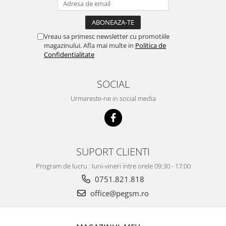
BP4K / Redmi Note 12 Pro 5G / Poco
x5 Pro 5G / Poco F5 5G
Acumulatori Pentru OPPO
Vreau sa primesc newsletter cu promotiile
ACUMULATORI OPPO COMPATIBILI
magazinului. Afla mai multe in
Politica de
Acumulatori pentru Huawei
Confidentialitate
ACUMULATORI HUAWEI
COMPATIBILI
SOCIAL
ACUMULATORI HUAWEI SERVICE
Urmareste-ne in social media
PACK
Acumulatori Pentru Iphone
ACUMULATORI IPHONE
COMPATIBILI
SUPORT CLIENTI
ACUMULATORI IPHONE SERVICE
PACK
Program de lucru : luni-vineri intre orele 09:30 - 17:00
Acumulatori Pentru Nokia
0751.821.818
office@pegsm.ro
ACUMULATORI NOKIA COMPATIBILI
Acumulatori Pentru Samsung
ACUMULATORI SAMSUNG