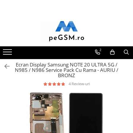
Toate Produsele
Ecrane Pentru SAMSUNG
Galaxy A
SAMSUNG COMPATIBILE
2
SAMSUNG SERVICE PACK
Ecran Display Samsung NOTE 20 ULTRA 5G /
Galaxy J
N985 / N986 Service Pack Cu Rama - AURIU /
Galaxy J COMPATIBIL
BRONZ
Galaxy J SERVICE PACK
4 Review-uri
Galaxy M
GALAXY M COMPATIBILE
GALAXY M SERVICE PACK
Galaxy N
Galaxy N COMPATIBILE
Galaxy N SERVICE PACK