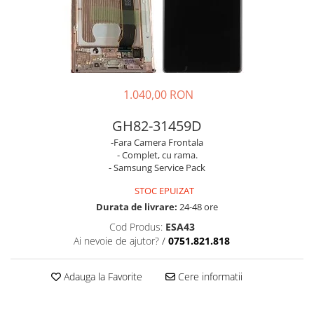
Galaxy S
SAMSUNG S SERVICE PACK
SAMSUNG S COMPATIBILE
S20 FE 4G / G780
S20 FE 5G / G781
1.040,00 RON
FLIP
GH82-31459D
FLIP SERVICE PACK
-Fara Camera Frontala
FOLD
- Complet, cu rama.
- Samsung Service Pack
FOLD SERVICE PACK
GALAXY TAB
STOC EPUIZAT
Durata de livrare:
24-48 ore
GALAXY TAB COMPATIBILE
Ecrane Pentru IPHONE
Cod Produs:
ESA43
Ai nevoie de ajutor?
/
0751.821.818
SERIA 5
SERIA 6
Adauga la Favorite
Cere informatii
SERIA 7
SERIA 8