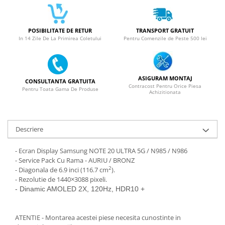
SERIA X
SERIA 11
POSIBILITATE DE RETUR
TRANSPORT GRATUIT
In 14 Zile De La Primirea Coletului
Pentru Comenzile de Peste 500 lei
SERIA 12
SERIA 13
SERIA 14
ASIGURAM MONTAJ
CONSULTANTA GRATUITA
Contracost Pentru Orice Piesa
Pentru Toata Gama De Produse
SERIA 15
Achizitionata
SERIA 16
SERIA 17
Descriere
Ecrane Pentru MOTOROLA
MOTOROLA COMPATIBILE
- Ecran Display Samsung NOTE 20 ULTRA 5G / N985 / N986
- Service Pack Cu Rama - AURIU / BRONZ
MOTOROLA SERVICE PACK
2
- Diagonala de 6.9 inci (116.7 cm
).
- Rezolutie de 1440×3088 pixeli.
Ecrane Pentru XIAOMI
- Dinamic AMOLED 2X, 120Hz, HDR10 +
XIAOMI COMPATIBILE
XIAOMI SERVICE PACK
ATENTIE - Montarea acestei piese necesita cunostinte in