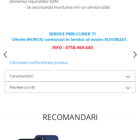
Ecrane Pentru NOKIA
domeniul reparatiilor GSM
- Se recomanda montarea intr-un service GSM.
NOKIA COMPATIBILE
Ecrane Pentru VIVO
VIVO COMPATIBILE
Ecrane Pentru OPPO
OPPO COMPATIBILE
OPPO SERVICE PACK
Informatii conformitate produs
Ecrane Pentru REALME
REALME COMPATIBILE
Caracteristici
REALME SERVICE PACK
Review-uri
(4)
Ecrane pentru LG
LG COMPATIBILE
Ecrane Pentru DOOGEE
RECOMANDARI
DOOGEE COMPATIBILE
DOOGEE SERVICE PACK
Ecrane Pentru LENOVO