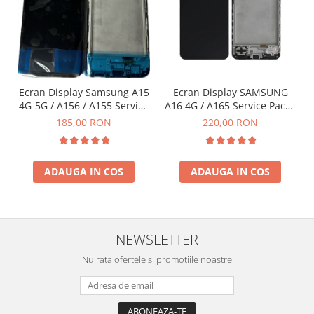
Ecran Display Samsung A15
Ecran Display SAMSUNG
4G-5G / A156 / A155 Service
A16 4G / A165 Service Pack -
Pack cu Rama - NEGRU
NEGRU
185,00 RON
220,00 RON
ADAUGA IN COS
ADAUGA IN COS
NEWSLETTER
Nu rata ofertele si promotiile noastre