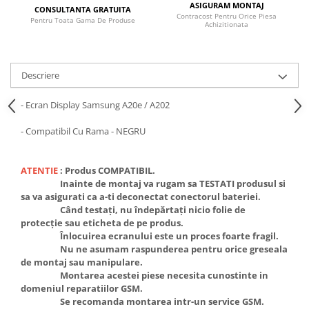
ASIGURAM MONTAJ
CONSULTANTA GRATUITA
Contracost Pentru Orice Piesa
Pentru Toata Gama De Produse
Achizitionata
Descriere
- Ecran Display Samsung A20e / A202
- Compatibil Cu Rama - NEGRU
ATENTIE
:
Produs COMPATIBIL.
Inainte de montaj va rugam sa TESTATI produsul si
sa va asigurati ca a-ti deconectat conectorul bateriei.
Când testați, nu îndepărtați nicio folie de
protecție sau eticheta de pe produs.
Înlocuirea ecranului este un proces foarte fragil.
Nu ne asumam raspunderea pentru orice greseala
de montaj sau manipulare.
Montarea acestei piese necesita cunostinte in
domeniul reparatiilor GSM.
Se recomanda montarea intr-un service GSM.