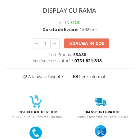
ACUMULATORI NOKIA COMPATIBILI
Acumulatori Pentru Samsung
DISPLAY CU RAMA
ACUMULATORI SAMSUNG
IN STOC
COMPATIBIL
Durata de livrare:
24-48 ore
ACUMULATORI SAMSUNG SERVICE
PACK
ADAUGA IN COS
Acumulatori Pentru VIVO
Cod Produs:
ESA86
ACUMULATORI VIVO COMPATIBILI
Ai nevoie de ajutor?
/
0751.821.818
Adauga la Favorite
Cere informatii
POSIBILITATE DE RETUR
TRANSPORT GRATUIT
In 14 Zile De La Primirea Coletului
Pentru Comenzile de Peste 500 lei