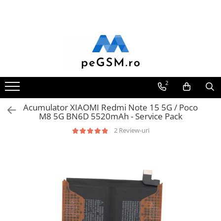
Toate Produsele
Ecrane Pentru SAMSUNG
Galaxy A
SAMSUNG COMPATIBILE
2
SAMSUNG SERVICE PACK
Acumulator XIAOMI Redmi Note 15 5G / Poco
Galaxy J
M8 5G BN6D 5520mAh - Service Pack
Galaxy J COMPATIBIL
2 Review-uri
Galaxy J SERVICE PACK
Galaxy M
GALAXY M COMPATIBILE
GALAXY M SERVICE PACK
Galaxy N
Galaxy N COMPATIBILE
Galaxy N SERVICE PACK