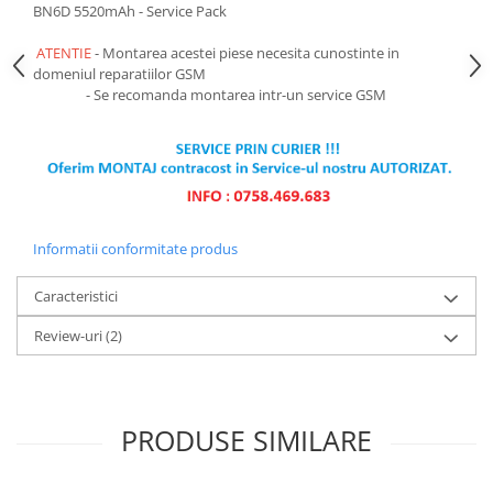
Ecrane Pentru VIVO
BN6D 5520mAh - Service Pack
VIVO COMPATIBILE
ATENTIE
- Montarea acestei piese necesita cunostinte in
Ecrane Pentru OPPO
domeniul reparatiilor GSM
- Se recomanda montarea intr-un service GSM
OPPO COMPATIBILE
OPPO SERVICE PACK
Ecrane Pentru REALME
REALME COMPATIBILE
REALME SERVICE PACK
Informatii conformitate produs
Ecrane pentru LG
LG COMPATIBILE
Caracteristici
Ecrane Pentru DOOGEE
Review-uri
(2)
DOOGEE COMPATIBILE
DOOGEE SERVICE PACK
Ecrane Pentru LENOVO
PRODUSE SIMILARE
ECRANE LENOVO COMPATIBILE
Ecrane Pentru INFINIX