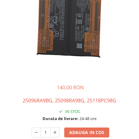
Galaxy S
SAMSUNG S SERVICE PACK
SAMSUNG S COMPATIBILE
FLIP
FLIP SERVICE PACK
FOLD
FOLD SERVICE PACK
GALAXY TAB
GALAXY TAB COMPATIBILE
Ecrane Pentru IPHONE
140,00 RON
SERIA 5
25096RA9BG, 25098RA98G, 25118PC98G
SERIA 6
IN STOC
SERIA 7
Durata de livrare:
24-48 ore
SERIA 8
SERIA X
ADAUGA IN COS