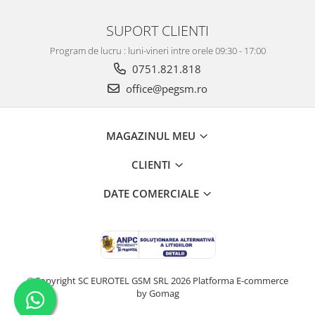
ACUMULATORI OPPO COMPATIBILI
SUPORT CLIENTI
Acumulatori pentru Huawei
Program de lucru : luni-vineri intre orele 09:30 - 17:00
ACUMULATORI HUAWEI
0751.821.818
COMPATIBILI
office@pegsm.ro
ACUMULATORI HUAWEI SERVICE
PACK
Acumulatori Pentru Iphone
MAGAZINUL MEU
ACUMULATORI IPHONE
COMPATIBILI
CLIENTI
ACUMULATORI IPHONE SERVICE
DATE COMERCIALE
PACK
Acumulatori Pentru Nokia
ACUMULATORI NOKIA COMPATIBILI
Acumulatori Pentru Samsung
ACUMULATORI SAMSUNG
©Copyright SC EUROTEL GSM SRL 2026
Platforma E-commerce
COMPATIBIL
by Gomag
ACUMULATORI SAMSUNG SERVICE