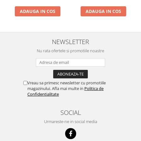
ACUMULATORI MOTOROLA
COMPATIBILI
ADAUGA IN COS
ADAUGA IN COS
ACUMULATORI MOTOROLA SERVICE
PACK
Acumulatori Pentru Xiaomi
NEWSLETTER
ACUMULATORI XIAOMI COMPATIBIL
ACUMULATORI XIAOMI SERVICE
Nu rata ofertele si promotiile noastre
PACK
BM52 / Xiaomi Mi Note 10 / Mi Note
10 Lite / Mi Note 10 Pro
BM58 / Xiaomi 11T Pro
Vreau sa primesc newsletter cu promotiile
BM59 / XIAOMI 11T 5G
magazinului. Afla mai multe in
Politica de
Confidentialitate
BN57 / Xiaomi Poco X3 NFC / Poco
X3 Pro
BN59 / Redmi Note 10 / Note 10s
SOCIAL
BN5D / Note 11 4G / 11S 4G / 12S
Urmareste-ne in social media
BP4K / Redmi Note 12 Pro 5G / Poco
x5 Pro 5G / Poco F5 5G
Acumulatori Pentru OPPO