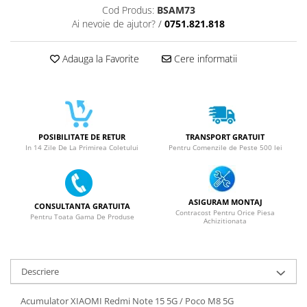
SERIA 11
Cod Produs:
BSAM73
Ai nevoie de ajutor?
/
0751.821.818
SERIA 12
SERIA 13
Adauga la Favorite
Cere informatii
SERIA 14
SERIA 15
SERIA 16
SERIA 17
POSIBILITATE DE RETUR
TRANSPORT GRATUIT
In 14 Zile De La Primirea Coletului
Pentru Comenzile de Peste 500 lei
Ecrane Pentru MOTOROLA
MOTOROLA COMPATIBILE
MOTOROLA SERVICE PACK
ASIGURAM MONTAJ
CONSULTANTA GRATUITA
Ecrane Pentru XIAOMI
Contracost Pentru Orice Piesa
Pentru Toata Gama De Produse
Achizitionata
XIAOMI COMPATIBILE
XIAOMI SERVICE PACK
Descriere
Ecrane Pentru NOKIA
NOKIA COMPATIBILE
Acumulator XIAOMI Redmi Note 15 5G / Poco M8 5G