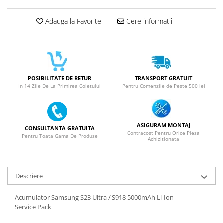
ACUMULATORI NOKIA COMPATIBILI
Acumulatori Pentru Samsung
Adauga la Favorite
Cere informatii
ACUMULATORI SAMSUNG
COMPATIBIL
ACUMULATORI SAMSUNG SERVICE
PACK
Acumulatori Pentru VIVO
POSIBILITATE DE RETUR
TRANSPORT GRATUIT
In 14 Zile De La Primirea Coletului
Pentru Comenzile de Peste 500 lei
ACUMULATORI VIVO COMPATIBILI
ASIGURAM MONTAJ
CONSULTANTA GRATUITA
Contracost Pentru Orice Piesa
Pentru Toata Gama De Produse
Achizitionata
Descriere
Acumulator Samsung S23 Ultra / S918 5000mAh Li-Ion
Service Pack