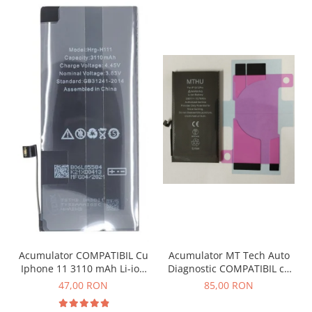
Acumulator MT Tech Auto
Acumulator COMPATIBIL Cu
Diagnostic COMPATIBIL cu
Iphone 11 3110 mAh Li-ion
Iphone 12 / 12 Pro 2815
Polymer Bulk
85,00 RON
47,00 RON
mAh Li-Ion