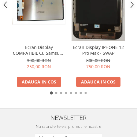
SERIA 11
SERIA 12
SERIA 13
SERIA 14
SERIA 15
Ecran Display
Ecran Display IPHONE 12
Ca
SERIA 16
COMPATIBIL Cu Samsung
Pro Max - SWAP
A
SERIA 17
TAB S9 FE 5G 2023 / X510
300,00 RON
800,00 RON
/ X516 Fara Rama
250,00 RON
750,00 RON
Ecrane Pentru MOTOROLA
MOTOROLA COMPATIBILE
ADAUGA IN COS
ADAUGA IN COS
MOTOROLA SERVICE PACK
Ecrane Pentru XIAOMI
XIAOMI COMPATIBILE
XIAOMI SERVICE PACK
NEWSLETTER
Ecrane Pentru NOKIA
Nu rata ofertele si promotiile noastre
NOKIA COMPATIBILE