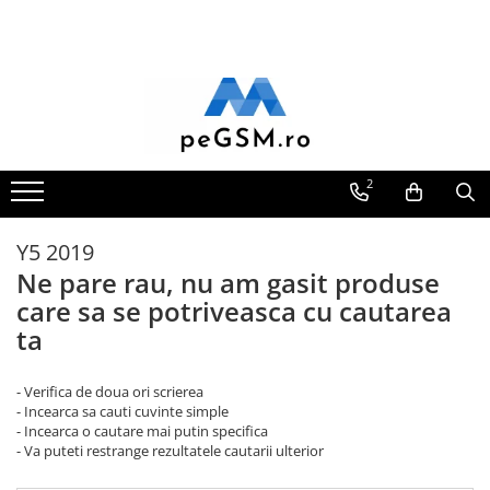
Toate Produsele
Ecrane Pentru SAMSUNG
Galaxy A
SAMSUNG COMPATIBILE
2
SAMSUNG SERVICE PACK
Galaxy J
Y5 2019
Galaxy J COMPATIBIL
Ne pare rau, nu am gasit produse
Galaxy J SERVICE PACK
care sa se potriveasca cu cautarea
Galaxy M
ta
GALAXY M COMPATIBILE
GALAXY M SERVICE PACK
- Verifica de doua ori scrierea
- Incearca sa cauti cuvinte simple
Galaxy N
- Incearca o cautare mai putin specifica
- Va puteti restrange rezultatele cautarii ulterior
Galaxy N COMPATIBILE
Galaxy N SERVICE PACK