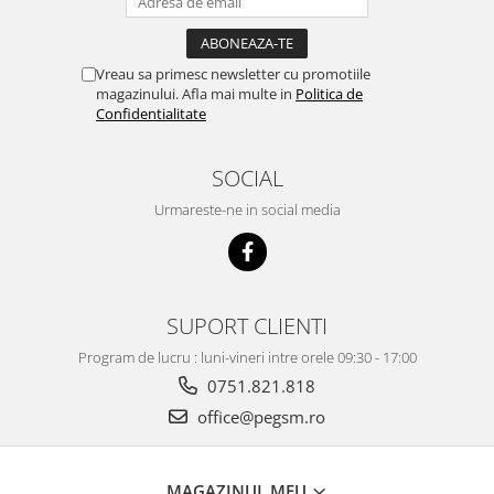
Ecrane Pentru VIVO
VIVO COMPATIBILE
Ecrane Pentru OPPO
Vreau sa primesc newsletter cu promotiile
magazinului. Afla mai multe in
Politica de
OPPO COMPATIBILE
Confidentialitate
OPPO SERVICE PACK
Ecrane Pentru REALME
SOCIAL
REALME COMPATIBILE
Urmareste-ne in social media
REALME SERVICE PACK
Ecrane pentru LG
LG COMPATIBILE
SUPORT CLIENTI
Ecrane Pentru DOOGEE
DOOGEE COMPATIBILE
Program de lucru : luni-vineri intre orele 09:30 - 17:00
0751.821.818
DOOGEE SERVICE PACK
office@pegsm.ro
Ecrane Pentru LENOVO
ECRANE LENOVO COMPATIBILE
Ecrane Pentru INFINIX
MAGAZINUL MEU