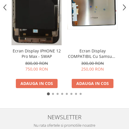
ACUMULATORI NOKIA COMPATIBILI
Acumulatori Pentru Samsung
ACUMULATORI SAMSUNG
COMPATIBIL
ACUMULATORI SAMSUNG SERVICE
PACK
Acumulatori Pentru VIVO
Ecran Display IPHONE 12
Ecran Display
B
ACUMULATORI VIVO COMPATIBILI
Pro Max - SWAP
COMPATIBIL Cu Samsung
V
TAB S9 FE 5G 2023 / X510
800,00 RON
300,00 RON
/ X516 Fara Rama
750,00 RON
250,00 RON
ADAUGA IN COS
ADAUGA IN COS
NEWSLETTER
Nu rata ofertele si promotiile noastre