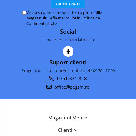
OPPO COMPATIBILE
OPPO SERVICE PACK
Vreau sa primesc newsletter cu promotiile
magazinului. Afla mai multe in
Politica de
REALME COMPATIBILE
Confidentialitate
REALME SERVICE PACK
Social
LG COMPATIBILE
Urmareste-ne in social media
DOOGEE COMPATIBILE
DOOGEE SERVICE PACK
Suport clienti
ECRANE LENOVO COMPATIBILE
Program de lucru : luni-vineri intre orele 09:30 - 17:00
INFINIX COMPATIBILE
0751.821.818
Boxe Portabile
office@pegsm.ro
Carduri de memorie
Curele ceasuri
PowerBank
Magazinul Meu
Selfie Stick / Tripod
Clienti
Stick-uri USB