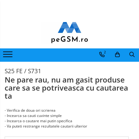
Toate Produsele
Ecrane Pentru SAMSUNG
Galaxy A
Ecrane
Pentru
SAMSUNG COMPATIBILE
2
IPHONE
Ecrane
SAMSUNG SERVICE PACK
Pentru
Galaxy J
MOTOROLA
S25 FE / S731
Ecrane
Pentru
Ne pare rau, nu am gasit produse
Galaxy J COMPATIBIL
XIAOMI
Ecrane
care sa se potriveasca cu cautarea
Galaxy J SERVICE PACK
Pentru
ta
Galaxy M
NOKIA
Ecrane
GALAXY M COMPATIBILE
Pentru
- Verifica de doua ori scrierea
VIVO
GALAXY M SERVICE PACK
Ecrane
- Incearca sa cauti cuvinte simple
Pentru
Galaxy N
- Incearca o cautare mai putin specifica
OPPO
- Va puteti restrange rezultatele cautarii ulterior
Ecrane
Galaxy N COMPATIBILE
Pentru
Galaxy N SERVICE PACK