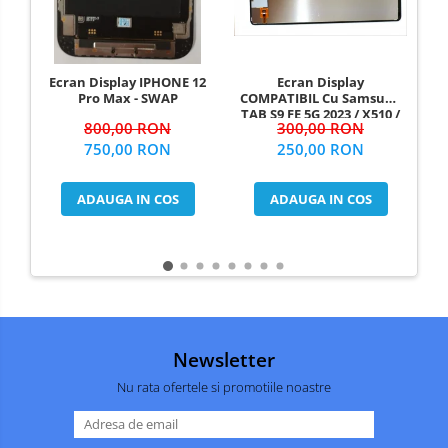
Incarcatoare
SERIA X
Instrumente
SERIA 11
si
Consumabile
Piese
SERIA 12
Ecran Display
Mo
Ecran Display IPHONE 12
si
COMPATIBIL Cu Samsung
Pro Max - SWAP
SERIA 13
Componente
TAB S9 FE 5G 2023 / X510 /
300,00 RON
800,00 RON
X516 Fara Rama
SERIA 14
250,00 RON
750,00 RON
SERIA 15
ADAUGA IN COS
ADAUGA IN COS
SERIA 16
SERIA 17
MOTOROLA COMPATIBILE
MOTOROLA SERVICE PACK
XIAOMI COMPATIBILE
XIAOMI SERVICE PACK
Newsletter
NOKIA COMPATIBILE
Nu rata ofertele si promotiile noastre
VIVO COMPATIBILE