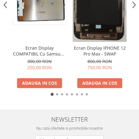
ACUMULATORI NOKIA COMPATIBILI
Acumulatori Pentru Samsung
ACUMULATORI SAMSUNG
COMPATIBIL
ACUMULATORI SAMSUNG SERVICE
PACK
Acumulatori Pentru VIVO
Ecran Display
Ecran Display IPHONE 12
R
COMPATIBIL Cu Samsung
Pro Max - SWAP
ACUMULATORI VIVO COMPATIBILI
PO
TAB S9 FE 5G 2023 / X510
300,00 RON
800,00 RON
/ X516 Fara Rama
250,00 RON
750,00 RON
ADAUGA IN COS
ADAUGA IN COS
NEWSLETTER
Nu rata ofertele si promotiile noastre