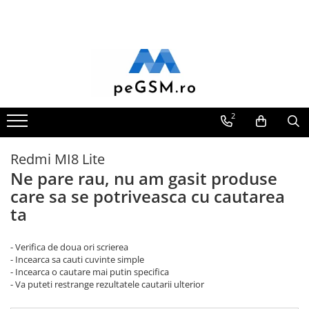
Toate Produsele
Ecrane Pentru SAMSUNG
Galaxy A
SAMSUNG COMPATIBILE
2
SAMSUNG SERVICE PACK
Galaxy J
Redmi MI8 Lite
Galaxy J COMPATIBIL
Ne pare rau, nu am gasit produse
Galaxy J SERVICE PACK
care sa se potriveasca cu cautarea
Galaxy M
ta
GALAXY M COMPATIBILE
GALAXY M SERVICE PACK
- Verifica de doua ori scrierea
- Incearca sa cauti cuvinte simple
Galaxy N
- Incearca o cautare mai putin specifica
- Va puteti restrange rezultatele cautarii ulterior
Galaxy N COMPATIBILE
Galaxy N SERVICE PACK