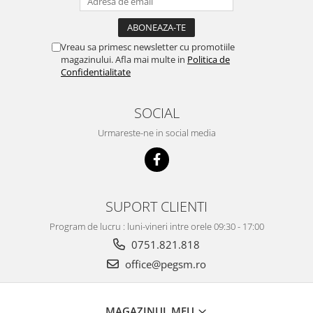
Ecrane Pentru NOKIA
NOKIA COMPATIBILE
Ecrane Pentru VIVO
Vreau sa primesc newsletter cu promotiile
VIVO COMPATIBILE
magazinului. Afla mai multe in
Politica de
Confidentialitate
Ecrane Pentru OPPO
OPPO COMPATIBILE
SOCIAL
OPPO SERVICE PACK
Urmareste-ne in social media
Ecrane Pentru REALME
REALME COMPATIBILE
REALME SERVICE PACK
SUPORT CLIENTI
Ecrane pentru LG
LG COMPATIBILE
Program de lucru : luni-vineri intre orele 09:30 - 17:00
Ecrane Pentru DOOGEE
0751.821.818
DOOGEE COMPATIBILE
office@pegsm.ro
DOOGEE SERVICE PACK
Ecrane Pentru LENOVO
MAGAZINUL MEU