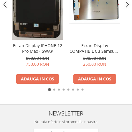
SERIA X
SERIA 11
SERIA 12
SERIA 13
SERIA 14
Ecran Display IPHONE 12
Ecran Display
B
Pro Max - SWAP
COMPATIBIL Cu Samsung
SERIA 15
TAB S9 FE 5G 2023 / X510
800,00 RON
300,00 RON
/ X516 Fara Rama
SERIA 16
750,00 RON
250,00 RON
SERIA 17
ADAUGA IN COS
ADAUGA IN COS
Ecrane Pentru MOTOROLA
MOTOROLA COMPATIBILE
MOTOROLA SERVICE PACK
Ecrane Pentru XIAOMI
NEWSLETTER
XIAOMI COMPATIBILE
Nu rata ofertele si promotiile noastre
XIAOMI SERVICE PACK