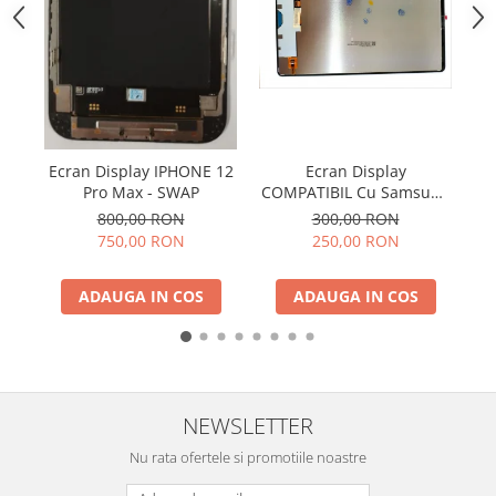
ACUMULATORI NOKIA COMPATIBILI
Acumulatori Pentru Samsung
ACUMULATORI SAMSUNG
COMPATIBIL
ACUMULATORI SAMSUNG SERVICE
PACK
Acumulatori Pentru VIVO
C
Ecran Display IPHONE 12
Ecran Display
C
Pro Max - SWAP
COMPATIBIL Cu Samsung
ACUMULATORI VIVO COMPATIBILI
EDGE / S9
TAB S9 FE 5G 2023 / X510
800,00 RON
300,00 RON
/ X516 Fara Rama
750,00 RON
250,00 RON
ADAUGA IN COS
ADAUGA IN COS
NEWSLETTER
Nu rata ofertele si promotiile noastre