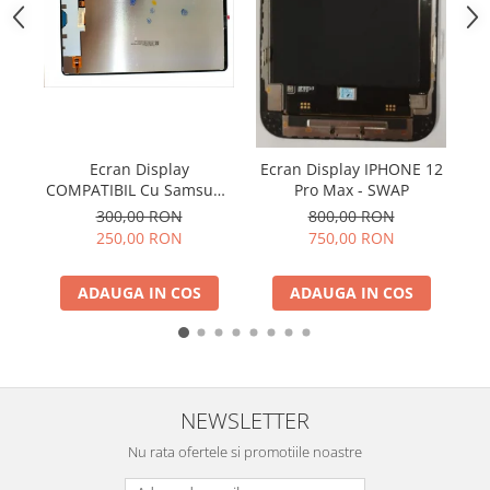
ACUMULATORI NOKIA COMPATIBILI
Acumulatori Pentru Samsung
ACUMULATORI SAMSUNG
COMPATIBIL
ACUMULATORI SAMSUNG SERVICE
PACK
Acumulatori Pentru VIVO
Ecran Display
Ecran Display IPHONE 12
A
COMPATIBIL Cu Samsung
Pro Max - SWAP
c
ACUMULATORI VIVO COMPATIBILI
TAB S9 FE 5G 2023 / X510
300,00 RON
800,00 RON
/ X516 Fara Rama
250,00 RON
750,00 RON
ADAUGA IN COS
ADAUGA IN COS
NEWSLETTER
Nu rata ofertele si promotiile noastre