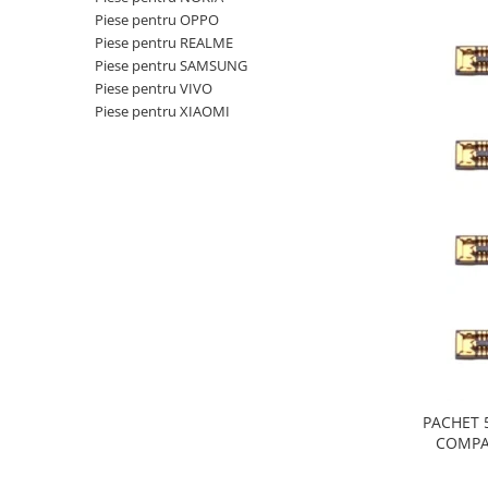
Galaxy S
Piese pentru OPPO
Piese pentru REALME
SAMSUNG S SERVICE PACK
Piese pentru SAMSUNG
SAMSUNG S COMPATIBILE
Piese pentru VIVO
FLIP
Piese pentru XIAOMI
FLIP SERVICE PACK
FOLD
FOLD SERVICE PACK
GALAXY TAB
GALAXY TAB COMPATIBILE
Ecrane Pentru IPHONE
SERIA 5
SERIA 6
SERIA 7
PACHET 5
SERIA 8
COMPAT
SERIA X