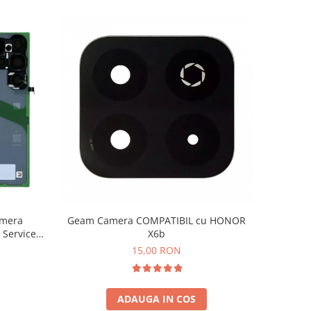
amera
Geam Camera COMPATIBIL cu HONOR
 Service
X6b
K
15,00 RON
ADAUGA IN COS