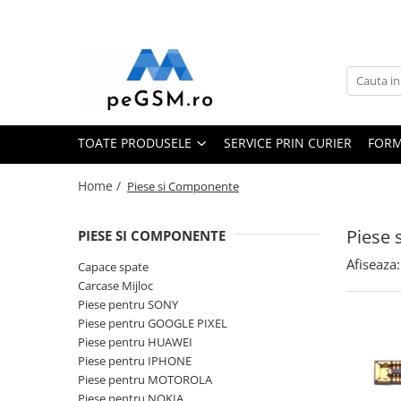
Toate Produsele
Ecrane Pentru SAMSUNG
Galaxy A
TOATE PRODUSELE
SERVICE PRIN CURIER
FORM
SAMSUNG COMPATIBILE
SAMSUNG SERVICE PACK
Home /
Piese si Componente
Galaxy J
Galaxy J COMPATIBIL
Piese
PIESE SI COMPONENTE
Galaxy J SERVICE PACK
Afiseaza:
Capace spate
Galaxy M
Carcase Mijloc
GALAXY M COMPATIBILE
Piese pentru SONY
GALAXY M SERVICE PACK
Piese pentru GOOGLE PIXEL
Galaxy N
Piese pentru HUAWEI
Piese pentru IPHONE
Galaxy N COMPATIBILE
Piese pentru MOTOROLA
Galaxy N SERVICE PACK
Piese pentru NOKIA