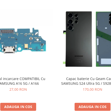
carcare COMPATIBIL Cu
Capac baterie Cu Geam C
AMSUNG A16 5G / A166
SAMSUNG S24 Ultra 5G / S928
Pack - TITANIUM BLAC
27,00 RON
170,00 RON
ADAUGA IN COS
ADAUGA IN COS