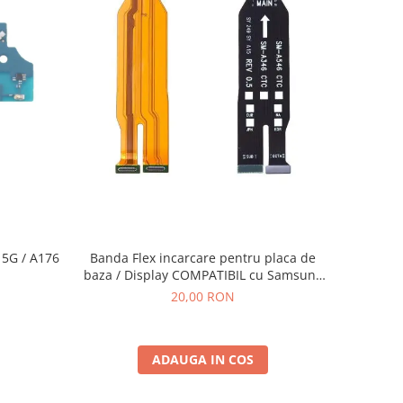
Banda Flex incarcare pentru placa de
baza / Display COMPATIBIL cu Samsung
A54 5G / A546 / A34 5G / A346
20,00 RON
ADAUGA IN COS