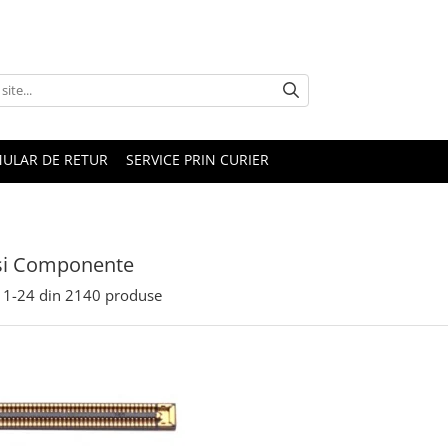
ULAR DE RETUR
SERVICE PRIN CURIER
 si Componente
1-
24
din
2140
produse