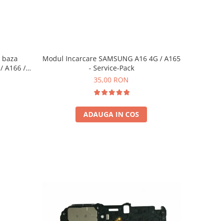
Modul Incarcare SAMSUNG A16 4G / A165
e baza
- Service-Pack
/ A166 /
vice-Pack
35,00 RON
ADAUGA IN COS