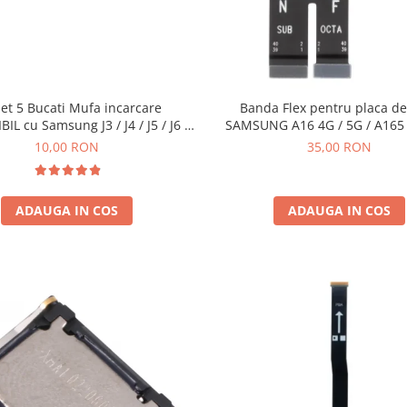
et 5 Bucati Mufa incarcare
Banda Flex pentru placa d
L cu Samsung J3 / J4 / J5 / J6 /
SAMSUNG A16 4G / 5G / A165 
J7 / A7
A17 4G / 5G / A175 / 176 - Ser
10,00 RON
35,00 RON
ADAUGA IN COS
ADAUGA IN COS