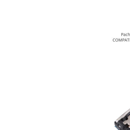
INFINIX COMPATIBILE
Alte Accesorii
Boxe Portabile
Carduri de memorie
Pach
COMPATIBI
Curele ceasuri
PowerBank
Selfie Stick / Tripod
Stick-uri USB
SUPORT AUTO
Ecrane COMPATIBILE pentru
HUAWEI
HUAWEI COMPATIBILE
HUAWEI SERVICE PACK
ACUMULATORI
Acumulatori Pentru Motorola