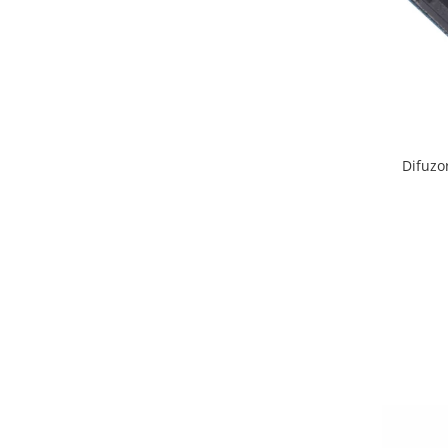
ACUMULATORI MOTOROLA
COMPATIBILI
ACUMULATORI MOTOROLA SERVICE
PACK
Acumulatori Pentru Xiaomi
ACUMULATORI XIAOMI COMPATIBIL
ACUMULATORI XIAOMI SERVICE
Difuzo
PACK
BM52 / Xiaomi Mi Note 10 / Mi Note
10 Lite / Mi Note 10 Pro
BM58 / Xiaomi 11T Pro
BM59 / XIAOMI 11T 5G
BN57 / Xiaomi Poco X3 NFC / Poco
X3 Pro
BN59 / Redmi Note 10 / Note 10s
BN5D / Note 11 4G / 11S 4G / 12S
BP4K / Redmi Note 12 Pro 5G / Poco
x5 Pro 5G / Poco F5 5G
Acumulatori Pentru OPPO