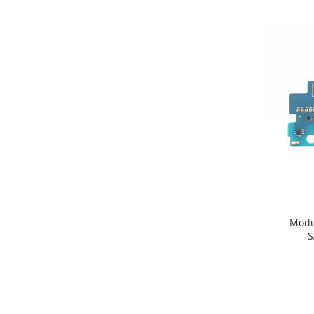
PACK
Acumulatori Pentru VIVO
ACUMULATORI VIVO COMPATIBILI
Cabluri de Date si Casti
Cablu IPHONE
Cablu Micro-USB
Cablu TIP-C
Casti Handsfree
Folii de Protectie
Folii COMPATIBILE Pentru Huawei
Folii iphone
Modul in
Folii Oppo
S
Folii pentru MOTOROLA
FOLII PENTRU SPATELE
TELEFONULUI
Folii Realme