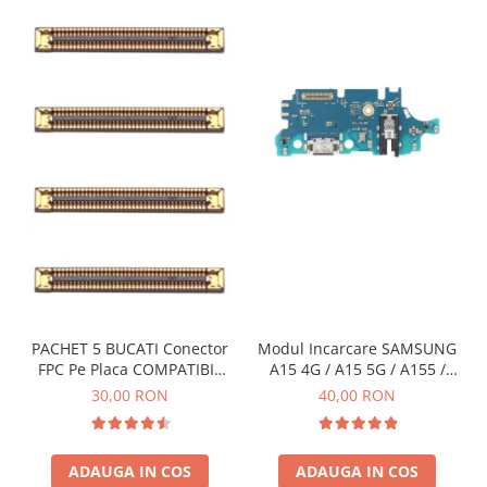
PACHET 5 BUCATI Conector
Modul Incarcare SAMSUNG
FPC Pe Placa COMPATIBIL
A15 4G / A15 5G / A155 /
Cu SAMSUNG 2X39 PINI
A156 / M15 / M156 - Service
30,00 RON
40,00 RON
Pack
ADAUGA IN COS
ADAUGA IN COS