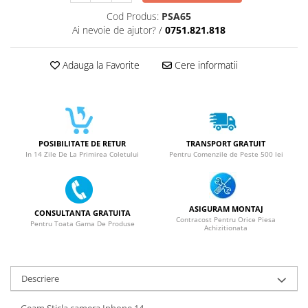
ACUMULATORI NOKIA COMPATIBILI
Cod Produs:
PSA65
Acumulatori Pentru Samsung
Ai nevoie de ajutor?
/
0751.821.818
ACUMULATORI SAMSUNG
COMPATIBIL
Adauga la Favorite
Cere informatii
ACUMULATORI SAMSUNG SERVICE
PACK
Acumulatori Pentru VIVO
ACUMULATORI VIVO COMPATIBILI
POSIBILITATE DE RETUR
TRANSPORT GRATUIT
In 14 Zile De La Primirea Coletului
Pentru Comenzile de Peste 500 lei
ASIGURAM MONTAJ
CONSULTANTA GRATUITA
Contracost Pentru Orice Piesa
Pentru Toata Gama De Produse
Achizitionata
Descriere