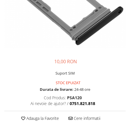
Galaxy S
SAMSUNG S SERVICE PACK
SAMSUNG S COMPATIBILE
S20 FE 4G / G780
S20 FE 5G / G781
FLIP
FLIP SERVICE PACK
FOLD
10,00 RON
FOLD SERVICE PACK
Suport SIM
GALAXY TAB
STOC EPUIZAT
GALAXY TAB COMPATIBILE
Durata de livrare:
24-48 ore
Ecrane Pentru IPHONE
Cod Produs:
PSA120
SERIA 5
Ai nevoie de ajutor?
/
0751.821.818
SERIA 6
Adauga la Favorite
Cere informatii
SERIA 7
SERIA 8