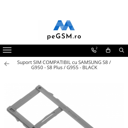
Toate Produsele
Ecrane Pentru SAMSUNG
Galaxy A
SAMSUNG COMPATIBILE
2
SAMSUNG SERVICE PACK
Suport SIM COMPATIBIL cu SAMSUNG S8 /
Galaxy J
G950 - S8 Plus / G955 - BLACK
Galaxy J COMPATIBIL
Galaxy J SERVICE PACK
Galaxy M
GALAXY M COMPATIBILE
GALAXY M SERVICE PACK
Galaxy N
Galaxy N COMPATIBILE
Galaxy N SERVICE PACK