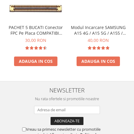
ECRANE LENOVO COMPATIBILE
Ecrane Pentru INFINIX
INFINIX COMPATIBILE
PACHET 5 BUCATI Conector
Modul Incarcare SAMSUNG
Alte Accesorii
FPC Pe Placa COMPATIBIL
A15 4G / A15 5G / A155 /
Boxe Portabile
Cu SAMSUNG 2X39 PINI
A156 / M15 / M156 - Service
30,00 RON
40,00 RON
Pack
Carduri de memorie
Curele ceasuri
ADAUGA IN COS
ADAUGA IN COS
PowerBank
Selfie Stick / Tripod
Stick-uri USB
NEWSLETTER
SUPORT AUTO
Nu rata ofertele si promotiile noastre
Ecrane COMPATIBILE pentru
HUAWEI
HUAWEI COMPATIBILE
HUAWEI SERVICE PACK
Vreau sa primesc newsletter cu promotiile