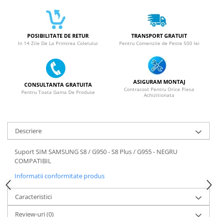
SERIA X
SERIA 11
POSIBILITATE DE RETUR
TRANSPORT GRATUIT
SERIA 12
In 14 Zile De La Primirea Coletului
Pentru Comenzile de Peste 500 lei
SERIA 13
SERIA 14
ASIGURAM MONTAJ
CONSULTANTA GRATUITA
SERIA 15
Contracost Pentru Orice Piesa
Pentru Toata Gama De Produse
Achizitionata
SERIA 16
SERIA 17
Descriere
Ecrane Pentru MOTOROLA
MOTOROLA COMPATIBILE
Suport SIM SAMSUNG S8 / G950 - S8 Plus / G955 - NEGRU
MOTOROLA SERVICE PACK
COMPATIBIL
Ecrane Pentru XIAOMI
Informatii conformitate produs
XIAOMI COMPATIBILE
Caracteristici
XIAOMI SERVICE PACK
Review-uri
(0)