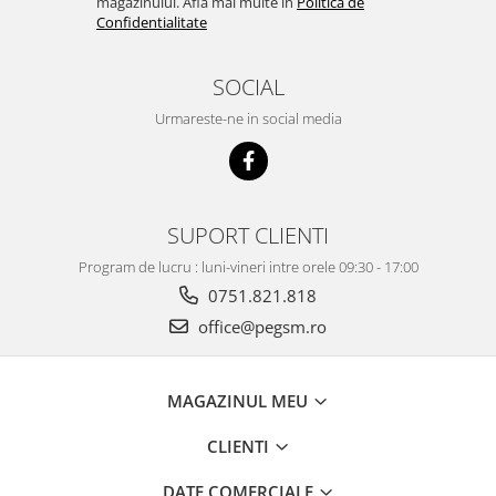
magazinului. Afla mai multe in
Politica de
ACUMULATORI
Confidentialitate
Acumulatori Pentru Motorola
ACUMULATORI MOTOROLA
SOCIAL
COMPATIBILI
Urmareste-ne in social media
ACUMULATORI MOTOROLA SERVICE
PACK
Acumulatori Pentru Xiaomi
ACUMULATORI XIAOMI COMPATIBIL
SUPORT CLIENTI
ACUMULATORI XIAOMI SERVICE
PACK
Program de lucru : luni-vineri intre orele 09:30 - 17:00
BM52 / Xiaomi Mi Note 10 / Mi Note
0751.821.818
10 Lite / Mi Note 10 Pro
office@pegsm.ro
BM58 / Xiaomi 11T Pro
BM59 / XIAOMI 11T 5G
BN57 / Xiaomi Poco X3 NFC / Poco
MAGAZINUL MEU
X3 Pro
BN59 / Redmi Note 10 / Note 10s
CLIENTI
BN5D / Note 11 4G / 11S 4G / 12S
DATE COMERCIALE