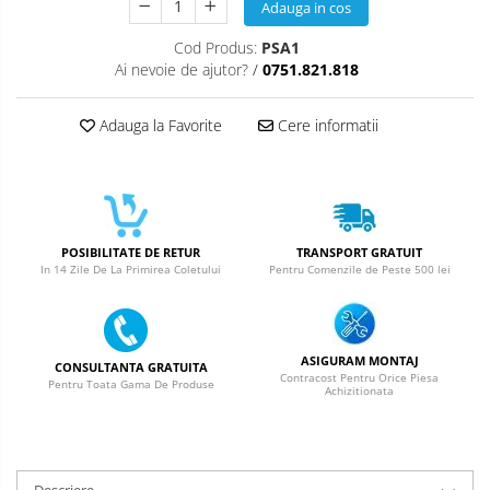
Adauga in cos
Acumulatori Pentru Nokia
Cod Produs:
PSA1
ACUMULATORI NOKIA COMPATIBILI
Ai nevoie de ajutor?
/
0751.821.818
Acumulatori Pentru Samsung
Adauga la Favorite
Cere informatii
ACUMULATORI SAMSUNG
COMPATIBIL
ACUMULATORI SAMSUNG SERVICE
PACK
Acumulatori Pentru VIVO
POSIBILITATE DE RETUR
TRANSPORT GRATUIT
In 14 Zile De La Primirea Coletului
Pentru Comenzile de Peste 500 lei
ACUMULATORI VIVO COMPATIBILI
ASIGURAM MONTAJ
CONSULTANTA GRATUITA
Contracost Pentru Orice Piesa
Pentru Toata Gama De Produse
Achizitionata