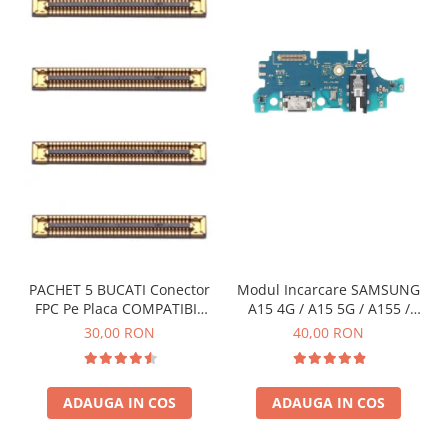
PACHET 5 BUCATI Conector
Modul Incarcare SAMSUNG
FPC Pe Placa COMPATIBIL
A15 4G / A15 5G / A155 /
Cu SAMSUNG 2X39 PINI
A156 / M15 / M156 - Service
30,00 RON
40,00 RON
Pack
ADAUGA IN COS
ADAUGA IN COS