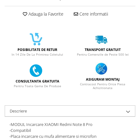
ACUMULATORI NOKIA COMPATIBILI
Acumulatori Pentru Samsung
Adauga la Favorite
Cere informatii
ACUMULATORI SAMSUNG
COMPATIBIL
ACUMULATORI SAMSUNG SERVICE
PACK
Acumulatori Pentru VIVO
POSIBILITATE DE RETUR
TRANSPORT GRATUIT
In 14 Zile De La Primirea Coletului
Pentru Comenzile de Peste 500 lei
ACUMULATORI VIVO COMPATIBILI
ASIGURAM MONTAJ
CONSULTANTA GRATUITA
Contracost Pentru Orice Piesa
Pentru Toata Gama De Produse
Achizitionata
Descriere
-MODUL Incarcare XIAOMI Redmi Note 8 Pro
-Compatibil
-Placa incarcare cu mufa alimentare si microfon