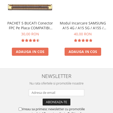
PACHET 5 BUCATI Conector
Modul Incarcare SAMSUNG
FPC Pe Placa COMPATIBIL
A15 4G / A15 5G / A155 /
Cu SAMSUNG 2X39 PINI
A156 / M15 / M156 - Service
30,00 RON
40,00 RON
Pack
ADAUGA IN COS
ADAUGA IN COS
NEWSLETTER
Nu rata ofertele si promotiile noastre
Vreau sa primesc newsletter cu promotiile