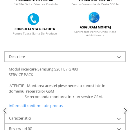
ACUMULATORI NOKIA COMPATIBILI
In 14 Zile De La Primirea Coletului
Pentru Comenzile de Peste 500 lei
Acumulatori Pentru Samsung
ACUMULATORI SAMSUNG
COMPATIBIL
ASIGURAM MONTAJ
CONSULTANTA GRATUITA
ACUMULATORI SAMSUNG SERVICE
Contracost Pentru Orice Piesa
Pentru Toata Gama De Produse
Achizitionata
PACK
Acumulatori Pentru VIVO
ACUMULATORI VIVO COMPATIBILI
Descriere
Modul incarcare Samsung S20 FE / G780F
SERVICE PACK
ATENTIE - Montarea acestei piese necesita cunostinte in
domeniul reparatiilor GSM
- Se recomanda montarea intr-un service GSM.
Informatii conformitate produs
Caracteristici
Review-uri
(0)