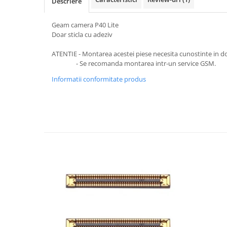
Descriere
SERIA X
Geam camera P40 Lite
SERIA 11
Doar sticla cu adeziv
SERIA 12
ATENTIE - Montarea acestei piese necesita cunostinte in d
SERIA 13
- Se recomanda montarea intr-un service GSM.
SERIA 14
Informatii conformitate produs
SERIA 15
SERIA 16
SERIA 17
Ecrane Pentru MOTOROLA
MOTOROLA COMPATIBILE
MOTOROLA SERVICE PACK
Ecrane Pentru XIAOMI
XIAOMI COMPATIBILE
XIAOMI SERVICE PACK