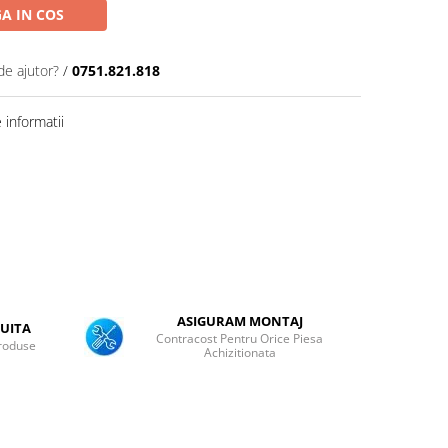
A IN COS
de ajutor?
/
0751.821.818
informatii
ASIGURAM MONTAJ
UITA
Contracost Pentru Orice Piesa
roduse
Achizitionata