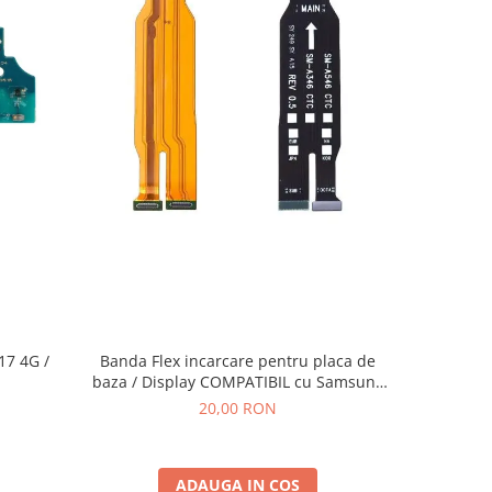
Banda Flex incarcare pentru placa de
7 4G /
Difuzor 
baza / Display COMPATIBIL cu Samsung
A54 5G / A546 / A34 5G / A346
20,00 RON
ADAUGA IN COS