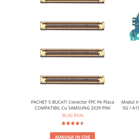
Ecrane Pentru NOKIA
NOKIA COMPATIBILE
Ecrane Pentru VIVO
VIVO COMPATIBILE
Ecrane Pentru OPPO
OPPO COMPATIBILE
OPPO SERVICE PACK
Ecrane Pentru REALME
REALME COMPATIBILE
REALME SERVICE PACK
Ecrane pentru LG
LG COMPATIBILE
PACHET 5 BUCATI Conector FPC Pe Placa
Modul I
COMPATIBIL Cu SAMSUNG 2X39 PINI
5G / A1
Ecrane Pentru DOOGEE
30,00 RON
DOOGEE COMPATIBILE
DOOGEE SERVICE PACK
Ecrane Pentru LENOVO
ADAUGA IN COS