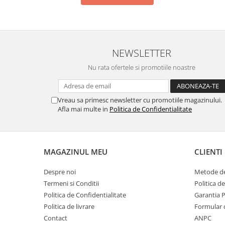
ECRANE LENOVO COMPATIBILE
Ecrane Pentru INFINIX
INFINIX COMPATIBILE
NEWSLETTER
Alte Accesorii
Boxe Portabile
Nu rata ofertele si promotiile noastre
Carduri de memorie
Curele ceasuri
Vreau sa primesc newsletter cu promotiile magazinului.
Afla mai multe in
Politica de Confidentialitate
PowerBank
Selfie Stick / Tripod
Stick-uri USB
MAGAZINUL MEU
CLIENTI
SUPORT AUTO
Despre noi
Metode de
Ecrane COMPATIBILE pentru
HUAWEI
Termeni si Conditii
Politica d
Politica de Confidentialitate
Garantia 
HUAWEI COMPATIBILE
Politica de livrare
Formular 
HUAWEI SERVICE PACK
Contact
ANPC