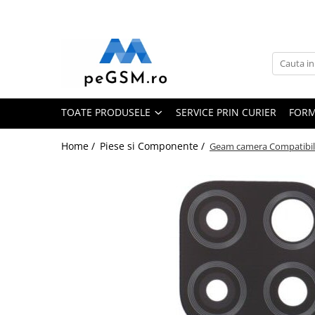
Toate Produsele
Ecrane Pentru SAMSUNG
Galaxy A
TOATE PRODUSELE
SERVICE PRIN CURIER
FORM
SAMSUNG COMPATIBILE
SAMSUNG SERVICE PACK
Home /
Piese si Componente /
Geam camera Compatibil 
Galaxy J
Galaxy J COMPATIBIL
Galaxy J SERVICE PACK
Galaxy M
GALAXY M COMPATIBILE
GALAXY M SERVICE PACK
Galaxy N
Galaxy N COMPATIBILE
Galaxy N SERVICE PACK