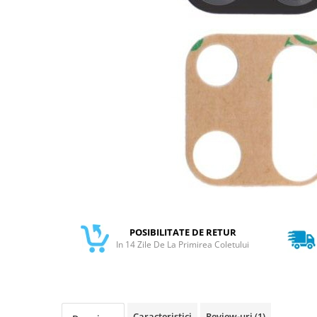
Galaxy S
SAMSUNG S SERVICE PACK
SAMSUNG S COMPATIBILE
S20 FE 4G / G780
S20 FE 5G / G781
FLIP
FLIP SERVICE PACK
FOLD
FOLD SERVICE PACK
GALAXY TAB
GALAXY TAB COMPATIBILE
Ecrane Pentru IPHONE
POSIBILITATE DE RETUR
In 14 Zile De La Primirea Coletului
SERIA 5
SERIA 6
SERIA 7
SERIA 8
Caracteristici
Review-uri
(1)