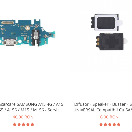
ncarcare SAMSUNG A15 4G / A15
Difuzor - Speaker - Buzzer - 
55 / A156 / M15 / M156 - Service
UNIVERSAL Compatibil Cu S
Pack
40,00 RON
6,00 RON