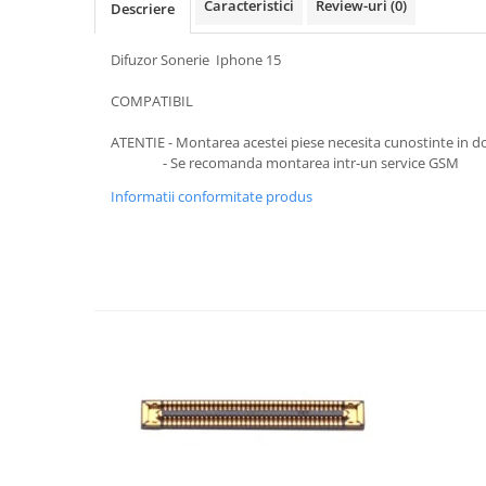
SERIA 11
Caracteristici
Review-uri
(0)
Descriere
SERIA 12
Difuzor Sonerie Iphone 15
SERIA 13
COMPATIBIL
SERIA 14
SERIA 15
ATENTIE - Montarea acestei piese necesita cunostinte in d
- Se recomanda montarea intr-un service GSM
SERIA 16
Informatii conformitate produs
SERIA 17
Ecrane Pentru MOTOROLA
MOTOROLA COMPATIBILE
MOTOROLA SERVICE PACK
Ecrane Pentru XIAOMI
XIAOMI COMPATIBILE
XIAOMI SERVICE PACK
Ecrane Pentru NOKIA
NOKIA COMPATIBILE