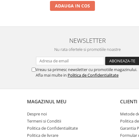
ADAUGA IN COS
INFINIX COMPATIBILE
Alte Accesorii
Boxe Portabile
Carduri de memorie
NEWSLETTER
Curele ceasuri
Nu rata ofertele si promotiile noastre
PowerBank
Selfie Stick / Tripod
Vreau sa primesc newsletter cu promotiile magazinului.
Stick-uri USB
Afla mai multe in
Politica de Confidentialitate
SUPORT AUTO
Ecrane COMPATIBILE pentru
HUAWEI
MAGAZINUL MEU
CLIENTI
HUAWEI COMPATIBILE
Despre noi
Metode de
HUAWEI SERVICE PACK
Termeni si Conditii
Politica d
ACUMULATORI
Politica de Confidentialitate
Garantia 
Acumulatori Pentru Motorola
Politica de livrare
Formular 