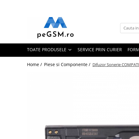
Toate Produsele
Ecrane Pentru SAMSUNG
Galaxy A
TOATE PRODUSELE
SERVICE PRIN CURIER
FORM
SAMSUNG COMPATIBILE
SAMSUNG SERVICE PACK
Home /
Piese si Componente /
Difuzor Sonerie COMPATI
Galaxy J
Galaxy J COMPATIBIL
Galaxy J SERVICE PACK
Galaxy M
GALAXY M COMPATIBILE
GALAXY M SERVICE PACK
Galaxy N
Galaxy N COMPATIBILE
Galaxy N SERVICE PACK