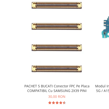
Ecrane Pentru VIVO
VIVO COMPATIBILE
Ecrane Pentru OPPO
OPPO COMPATIBILE
OPPO SERVICE PACK
Ecrane Pentru REALME
REALME COMPATIBILE
REALME SERVICE PACK
Ecrane pentru LG
LG COMPATIBILE
Ecrane Pentru DOOGEE
DOOGEE COMPATIBILE
DOOGEE SERVICE PACK
PACHET 5 BUCATI Conector FPC Pe Placa
Modul I
COMPATIBIL Cu SAMSUNG 2X39 PINI
5G / A1
Ecrane Pentru LENOVO
30,00 RON
ECRANE LENOVO COMPATIBILE
Ecrane Pentru INFINIX