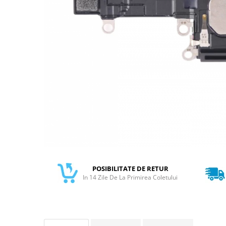
Galaxy S
SAMSUNG S SERVICE PACK
SAMSUNG S COMPATIBILE
FLIP
FLIP SERVICE PACK
FOLD
FOLD SERVICE PACK
GALAXY TAB
GALAXY TAB COMPATIBILE
Ecrane Pentru IPHONE
SERIA 5
SERIA 6
POSIBILITATE DE RETUR
In 14 Zile De La Primirea Coletului
SERIA 7
SERIA 8
SERIA X