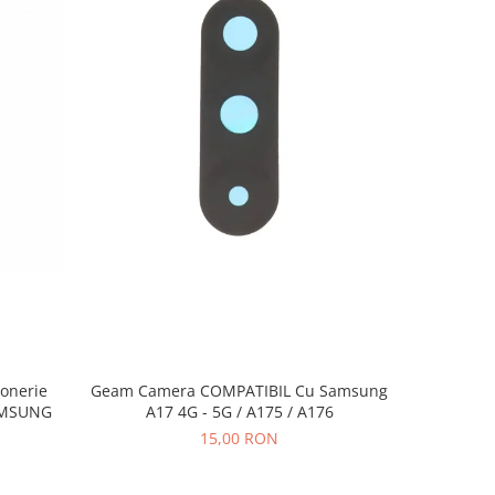
Geam Camera COMPATIBIL Cu Samsung
Sonerie
Banda 
A17 4G - 5G / A175 / A176
AMSUNG
COMPATI
15,00 RON