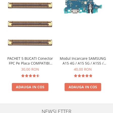
ECRANE LENOVO COMPATIBILE
Ecrane Pentru INFINIX
INFINIX COMPATIBILE
Alte Accesorii
Boxe Portabile
Carduri de memorie
Curele ceasuri
PowerBank
PACHET 5 BUCATI Conector
Modul Incarcare SAMSUNG
FPC Pe Placa COMPATIBIL
A15 4G / A15 5G / A155 /
Selfie Stick / Tripod
Cu SAMSUNG 2X39 PINI
A156 / M15 / M156 - Service
30,00 RON
40,00 RON
Stick-uri USB
Pack
SUPORT AUTO
ADAUGA IN COS
ADAUGA IN COS
Ecrane COMPATIBILE pentru
HUAWEI
HUAWEI COMPATIBILE
HUAWEI SERVICE PACK
NEWSLETTER