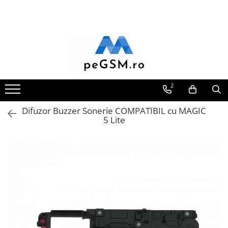
Toate Produsele
Ecrane Pentru SAMSUNG
Galaxy A
SAMSUNG COMPATIBILE
2
SAMSUNG SERVICE PACK
Difuzor Buzzer Sonerie COMPATIBIL cu MAGIC
Galaxy J
5 Lite
Galaxy J COMPATIBIL
Galaxy J SERVICE PACK
Galaxy M
GALAXY M COMPATIBILE
GALAXY M SERVICE PACK
Galaxy N
Galaxy N COMPATIBILE
Galaxy N SERVICE PACK