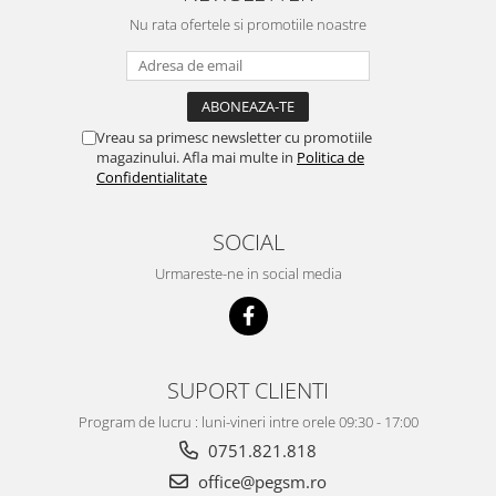
ACUMULATORI
Nu rata ofertele si promotiile noastre
Acumulatori Pentru Motorola
ACUMULATORI MOTOROLA
COMPATIBILI
ACUMULATORI MOTOROLA SERVICE
Vreau sa primesc newsletter cu promotiile
PACK
magazinului. Afla mai multe in
Politica de
Acumulatori Pentru Xiaomi
Confidentialitate
ACUMULATORI XIAOMI COMPATIBIL
ACUMULATORI XIAOMI SERVICE
SOCIAL
PACK
Urmareste-ne in social media
BM52 / Xiaomi Mi Note 10 / Mi Note
10 Lite / Mi Note 10 Pro
BM58 / Xiaomi 11T Pro
BM59 / XIAOMI 11T 5G
SUPORT CLIENTI
BN57 / Xiaomi Poco X3 NFC / Poco
X3 Pro
Program de lucru : luni-vineri intre orele 09:30 - 17:00
BN59 / Redmi Note 10 / Note 10s
0751.821.818
BN5D / Note 11 4G / 11S 4G / 12S
office@pegsm.ro