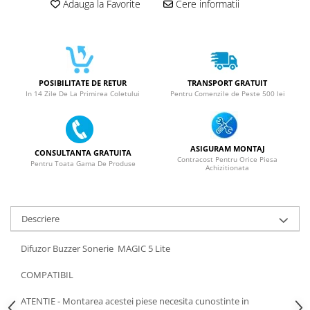
Adauga la Favorite
Cere informatii
SERIA X
SERIA 11
SERIA 12
SERIA 13
POSIBILITATE DE RETUR
TRANSPORT GRATUIT
In 14 Zile De La Primirea Coletului
Pentru Comenzile de Peste 500 lei
SERIA 14
SERIA 15
SERIA 16
ASIGURAM MONTAJ
CONSULTANTA GRATUITA
Contracost Pentru Orice Piesa
Pentru Toata Gama De Produse
SERIA 17
Achizitionata
Ecrane Pentru MOTOROLA
MOTOROLA COMPATIBILE
Descriere
MOTOROLA SERVICE PACK
Difuzor Buzzer Sonerie MAGIC 5 Lite
Ecrane Pentru XIAOMI
XIAOMI COMPATIBILE
COMPATIBIL
XIAOMI SERVICE PACK
ATENTIE - Montarea acestei piese necesita cunostinte in