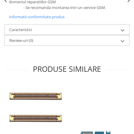
Ecrane Pentru NOKIA
domeniul reparatiilor GSM
- Se recomanda montarea intr-un service GSM.
NOKIA COMPATIBILE
Informatii conformitate produs
Ecrane Pentru VIVO
VIVO COMPATIBILE
Caracteristici
Ecrane Pentru OPPO
Review-uri
(0)
OPPO COMPATIBILE
OPPO SERVICE PACK
Ecrane Pentru REALME
PRODUSE SIMILARE
REALME COMPATIBILE
REALME SERVICE PACK
Ecrane pentru LG
LG COMPATIBILE
Ecrane Pentru DOOGEE
DOOGEE COMPATIBILE
DOOGEE SERVICE PACK
Ecrane Pentru LENOVO