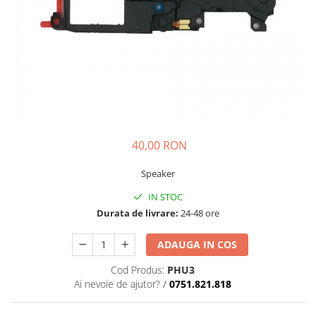
Galaxy S
SAMSUNG S SERVICE PACK
SAMSUNG S COMPATIBILE
S20 FE 4G / G780
S20 FE 5G / G781
FLIP
FLIP SERVICE PACK
40,00 RON
FOLD
FOLD SERVICE PACK
Speaker
GALAXY TAB
IN STOC
GALAXY TAB COMPATIBILE
Durata de livrare:
24-48 ore
Ecrane Pentru IPHONE
ADAUGA IN COS
SERIA 5
SERIA 6
Cod Produs:
PHU3
Ai nevoie de ajutor?
/
0751.821.818
SERIA 7
SERIA 8