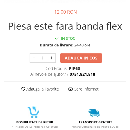
Galaxy S
12,00 RON
SAMSUNG S SERVICE PACK
SAMSUNG S COMPATIBILE
Piesa este fara banda flex
FLIP
FLIP SERVICE PACK
IN STOC
Durata de livrare:
24-48 ore
FOLD
FOLD SERVICE PACK
ADAUGA IN COS
GALAXY TAB
Cod Produs:
PIP60
GALAXY TAB COMPATIBILE
Ai nevoie de ajutor?
/
0751.821.818
Ecrane Pentru IPHONE
SERIA 5
Adauga la Favorite
Cere informatii
SERIA 6
SERIA 7
SERIA 8
SERIA X
POSIBILITATE DE RETUR
TRANSPORT GRATUIT
In 14 Zile De La Primirea Coletului
Pentru Comenzile de Peste 500 lei