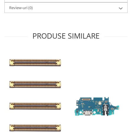
Ecrane Pentru VIVO
Review-uri
(0)
VIVO COMPATIBILE
Ecrane Pentru OPPO
OPPO COMPATIBILE
PRODUSE SIMILARE
OPPO SERVICE PACK
Ecrane Pentru REALME
REALME COMPATIBILE
REALME SERVICE PACK
Ecrane pentru LG
LG COMPATIBILE
Ecrane Pentru DOOGEE
DOOGEE COMPATIBILE
DOOGEE SERVICE PACK
Ecrane Pentru LENOVO
ECRANE LENOVO COMPATIBILE
Ecrane Pentru INFINIX