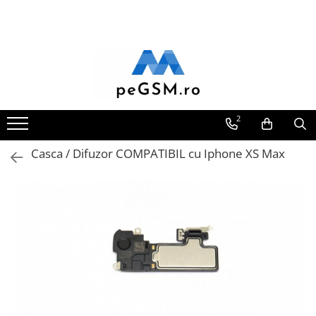
Toate Produsele
Ecrane Pentru SAMSUNG
Galaxy A
SAMSUNG COMPATIBILE
2
SAMSUNG SERVICE PACK
Casca / Difuzor COMPATIBIL cu Iphone XS Max
Galaxy J
Galaxy J COMPATIBIL
Galaxy J SERVICE PACK
Galaxy M
GALAXY M COMPATIBILE
GALAXY M SERVICE PACK
Galaxy N
Galaxy N COMPATIBILE
Galaxy N SERVICE PACK