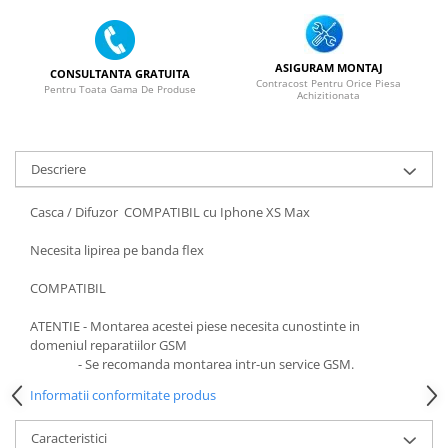
SERIA 11
SERIA 12
SERIA 13
ASIGURAM MONTAJ
CONSULTANTA GRATUITA
Contracost Pentru Orice Piesa
Pentru Toata Gama De Produse
Achizitionata
SERIA 14
SERIA 15
SERIA 16
Descriere
SERIA 17
Casca / Difuzor COMPATIBIL cu Iphone XS Max
Ecrane Pentru MOTOROLA
MOTOROLA COMPATIBILE
Necesita lipirea pe banda flex
MOTOROLA SERVICE PACK
COMPATIBIL
Ecrane Pentru XIAOMI
ATENTIE - Montarea acestei piese necesita cunostinte in
XIAOMI COMPATIBILE
domeniul reparatiilor GSM
- Se recomanda montarea intr-un service GSM.
XIAOMI SERVICE PACK
Informatii conformitate produs
Ecrane Pentru NOKIA
NOKIA COMPATIBILE
Caracteristici