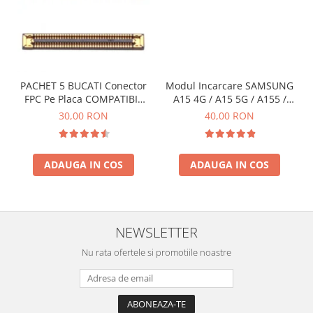
INFINIX COMPATIBILE
Alte Accesorii
Boxe Portabile
Carduri de memorie
PACHET 5 BUCATI Conector
Modul Incarcare SAMSUNG
Curele ceasuri
FPC Pe Placa COMPATIBIL
A15 4G / A15 5G / A155 /
Cu SAMSUNG 2X39 PINI
A156 / M15 / M156 - Service
30,00 RON
40,00 RON
PowerBank
Pack
Selfie Stick / Tripod
Stick-uri USB
ADAUGA IN COS
ADAUGA IN COS
SUPORT AUTO
Ecrane COMPATIBILE pentru
HUAWEI
NEWSLETTER
HUAWEI COMPATIBILE
Nu rata ofertele si promotiile noastre
HUAWEI SERVICE PACK
ACUMULATORI
Acumulatori Pentru Motorola