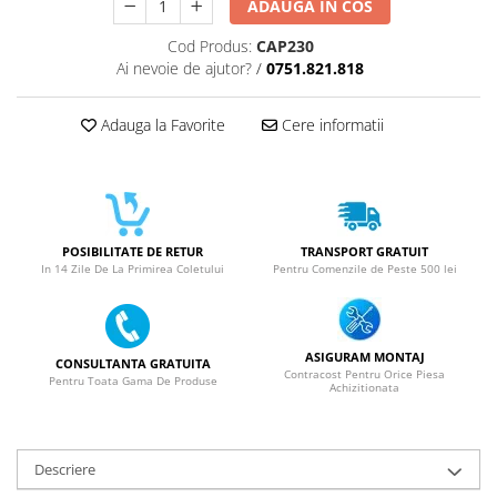
SERIA 11
ADAUGA IN COS
SERIA 12
Cod Produs:
CAP230
Ai nevoie de ajutor?
/
0751.821.818
SERIA 13
SERIA 14
Adauga la Favorite
Cere informatii
SERIA 15
SERIA 16
SERIA 17
Ecrane Pentru MOTOROLA
POSIBILITATE DE RETUR
TRANSPORT GRATUIT
In 14 Zile De La Primirea Coletului
Pentru Comenzile de Peste 500 lei
MOTOROLA COMPATIBILE
MOTOROLA SERVICE PACK
Ecrane Pentru XIAOMI
ASIGURAM MONTAJ
CONSULTANTA GRATUITA
XIAOMI COMPATIBILE
Contracost Pentru Orice Piesa
Pentru Toata Gama De Produse
Achizitionata
XIAOMI SERVICE PACK
Ecrane Pentru NOKIA
NOKIA COMPATIBILE
Descriere