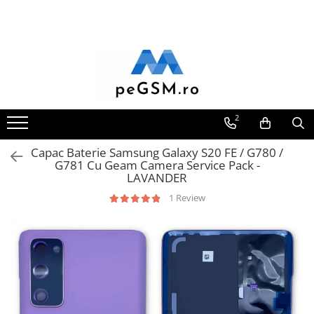
Toate Produsele
Ecrane Pentru SAMSUNG
Galaxy A
SAMSUNG COMPATIBILE
2
SAMSUNG SERVICE PACK
Capac Baterie Samsung Galaxy S20 FE / G780 /
Galaxy J
G781 Cu Geam Camera Service Pack -
Galaxy J COMPATIBIL
LAVANDER
Galaxy J SERVICE PACK
1 Review
Galaxy M
GALAXY M COMPATIBILE
GALAXY M SERVICE PACK
Galaxy N
Galaxy N COMPATIBILE
Galaxy N SERVICE PACK