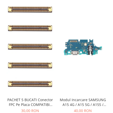
INFINIX COMPATIBILE
Alte Accesorii
Boxe Portabile
Carduri de memorie
Curele ceasuri
PowerBank
Selfie Stick / Tripod
Stick-uri USB
SUPORT AUTO
Ecrane COMPATIBILE pentru
HUAWEI
HUAWEI COMPATIBILE
HUAWEI SERVICE PACK
PACHET 5 BUCATI Conector
Modul Incarcare SAMSUNG
ACUMULATORI
FPC Pe Placa COMPATIBIL
A15 4G / A15 5G / A155 /
Acumulatori Pentru Motorola
Cu SAMSUNG 2X39 PINI
A156 / M15 / M156 - Service
30,00 RON
40,00 RON