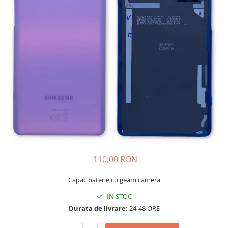
Galaxy S
SAMSUNG S SERVICE PACK
SAMSUNG S COMPATIBILE
FLIP
FLIP SERVICE PACK
FOLD
FOLD SERVICE PACK
GALAXY TAB
GALAXY TAB COMPATIBILE
Ecrane Pentru IPHONE
SERIA 5
110,00 RON
SERIA 6
Capac baterie cu geam camera
SERIA 7
IN STOC
SERIA 8
Durata de livrare:
24-48 ORE
SERIA X