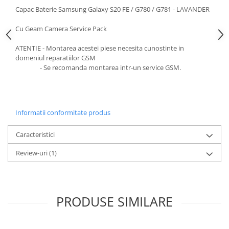
Ecrane Pentru VIVO
Capac Baterie Samsung Galaxy S20 FE / G780 / G781 - LAVANDER
VIVO COMPATIBILE
Cu Geam Camera Service Pack
Ecrane Pentru OPPO
OPPO COMPATIBILE
ATENTIE - Montarea acestei piese necesita cunostinte in
domeniul reparatiilor GSM
OPPO SERVICE PACK
- Se recomanda montarea intr-un service GSM.
Ecrane Pentru REALME
REALME COMPATIBILE
REALME SERVICE PACK
Informatii conformitate produs
Ecrane pentru LG
Caracteristici
LG COMPATIBILE
Ecrane Pentru DOOGEE
Review-uri
(1)
DOOGEE COMPATIBILE
DOOGEE SERVICE PACK
Ecrane Pentru LENOVO
PRODUSE SIMILARE
ECRANE LENOVO COMPATIBILE
Ecrane Pentru INFINIX