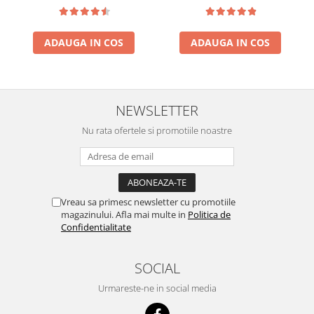
Pack
ACUMULATORI MOTOROLA
COMPATIBILI
ACUMULATORI MOTOROLA SERVICE
ADAUGA IN COS
ADAUGA IN COS
PACK
Acumulatori Pentru Xiaomi
ACUMULATORI XIAOMI COMPATIBIL
NEWSLETTER
ACUMULATORI XIAOMI SERVICE
PACK
Nu rata ofertele si promotiile noastre
BM52 / Xiaomi Mi Note 10 / Mi Note
10 Lite / Mi Note 10 Pro
BM58 / Xiaomi 11T Pro
BM59 / XIAOMI 11T 5G
Vreau sa primesc newsletter cu promotiile
BN57 / Xiaomi Poco X3 NFC / Poco
magazinului. Afla mai multe in
Politica de
X3 Pro
Confidentialitate
BN59 / Redmi Note 10 / Note 10s
BN5D / Note 11 4G / 11S 4G / 12S
SOCIAL
BP4K / Redmi Note 12 Pro 5G / Poco
Urmareste-ne in social media
x5 Pro 5G / Poco F5 5G
Acumulatori Pentru OPPO