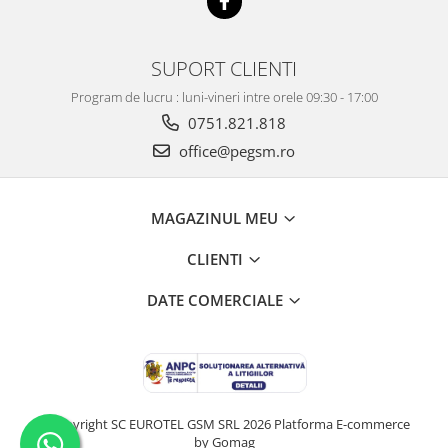
ACUMULATORI OPPO COMPATIBILI
Acumulatori pentru Huawei
SUPORT CLIENTI
ACUMULATORI HUAWEI
Program de lucru : luni-vineri intre orele 09:30 - 17:00
COMPATIBILI
0751.821.818
ACUMULATORI HUAWEI SERVICE
office@pegsm.ro
PACK
Acumulatori Pentru Iphone
ACUMULATORI IPHONE
MAGAZINUL MEU
COMPATIBILI
ACUMULATORI IPHONE SERVICE
CLIENTI
PACK
DATE COMERCIALE
Acumulatori Pentru Nokia
ACUMULATORI NOKIA COMPATIBILI
Acumulatori Pentru Samsung
ACUMULATORI SAMSUNG
COMPATIBIL
©Copyright SC EUROTEL GSM SRL 2026
Platforma E-commerce
ACUMULATORI SAMSUNG SERVICE
by Gomag