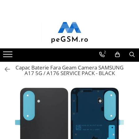
Toate Produsele
Ecrane Pentru SAMSUNG
Galaxy A
SAMSUNG COMPATIBILE
2
SAMSUNG SERVICE PACK
Capac Baterie Fara Geam Camera SAMSUNG
Galaxy J
A17 5G / A176 SERVICE PACK - BLACK
Galaxy J COMPATIBIL
Galaxy J SERVICE PACK
Galaxy M
GALAXY M COMPATIBILE
GALAXY M SERVICE PACK
Galaxy N
Galaxy N COMPATIBILE
Galaxy N SERVICE PACK