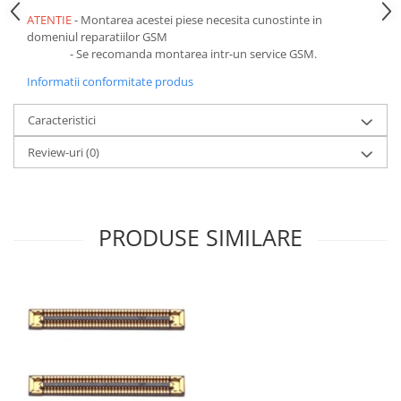
Ecrane Pentru VIVO
ATENTIE
- Montarea acestei piese necesita cunostinte in
VIVO COMPATIBILE
domeniul reparatiilor GSM
- Se recomanda montarea intr-un service GSM.
Ecrane Pentru OPPO
OPPO COMPATIBILE
Informatii conformitate produs
OPPO SERVICE PACK
Caracteristici
Ecrane Pentru REALME
Review-uri
(0)
REALME COMPATIBILE
REALME SERVICE PACK
Ecrane pentru LG
PRODUSE SIMILARE
LG COMPATIBILE
Ecrane Pentru DOOGEE
DOOGEE COMPATIBILE
DOOGEE SERVICE PACK
Ecrane Pentru LENOVO
ECRANE LENOVO COMPATIBILE
Ecrane Pentru INFINIX