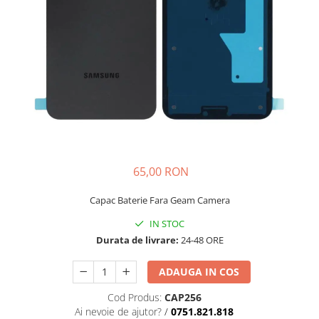
Galaxy S
SAMSUNG S SERVICE PACK
SAMSUNG S COMPATIBILE
FLIP
FLIP SERVICE PACK
FOLD
FOLD SERVICE PACK
GALAXY TAB
65,00 RON
GALAXY TAB COMPATIBILE
Ecrane Pentru IPHONE
Capac Baterie Fara Geam Camera
SERIA 5
IN STOC
SERIA 6
Durata de livrare:
24-48 ORE
SERIA 7
ADAUGA IN COS
SERIA 8
Cod Produs:
CAP256
SERIA X
Ai nevoie de ajutor?
/
0751.821.818