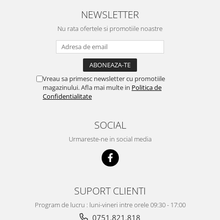
ACUMULATORI MOTOROLA
NEWSLETTER
COMPATIBILI
ACUMULATORI MOTOROLA SERVICE
Nu rata ofertele si promotiile noastre
PACK
Acumulatori Pentru Xiaomi
ACUMULATORI XIAOMI COMPATIBIL
ACUMULATORI XIAOMI SERVICE
Vreau sa primesc newsletter cu promotiile
magazinului. Afla mai multe in
Politica de
PACK
Confidentialitate
BM52 / Xiaomi Mi Note 10 / Mi Note
10 Lite / Mi Note 10 Pro
SOCIAL
BM58 / Xiaomi 11T Pro
BM59 / XIAOMI 11T 5G
Urmareste-ne in social media
BN57 / Xiaomi Poco X3 NFC / Poco
X3 Pro
BN59 / Redmi Note 10 / Note 10s
BN5D / Note 11 4G / 11S 4G / 12S
SUPORT CLIENTI
BP4K / Redmi Note 12 Pro 5G / Poco
Program de lucru : luni-vineri intre orele 09:30 - 17:00
x5 Pro 5G / Poco F5 5G
0751.821.818
Acumulatori Pentru OPPO