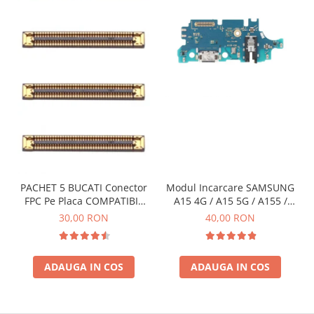
INFINIX COMPATIBILE
Alte Accesorii
Boxe Portabile
Carduri de memorie
Curele ceasuri
PowerBank
Selfie Stick / Tripod
Stick-uri USB
SUPORT AUTO
PACHET 5 BUCATI Conector
Modul Incarcare SAMSUNG
FPC Pe Placa COMPATIBIL
A15 4G / A15 5G / A155 /
Ecrane COMPATIBILE pentru
Cu SAMSUNG 2X39 PINI
A156 / M15 / M156 - Service
30,00 RON
40,00 RON
HUAWEI
Pack
HUAWEI COMPATIBILE
HUAWEI SERVICE PACK
ADAUGA IN COS
ADAUGA IN COS
ACUMULATORI
Acumulatori Pentru Motorola