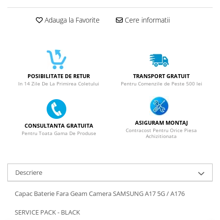
SERIA 11
SERIA 12
Adauga la Favorite
Cere informatii
SERIA 13
SERIA 14
SERIA 15
POSIBILITATE DE RETUR
TRANSPORT GRATUIT
SERIA 16
In 14 Zile De La Primirea Coletului
Pentru Comenzile de Peste 500 lei
SERIA 17
Ecrane Pentru MOTOROLA
MOTOROLA COMPATIBILE
ASIGURAM MONTAJ
CONSULTANTA GRATUITA
Contracost Pentru Orice Piesa
Pentru Toata Gama De Produse
MOTOROLA SERVICE PACK
Achizitionata
Ecrane Pentru XIAOMI
XIAOMI COMPATIBILE
Descriere
XIAOMI SERVICE PACK
Capac Baterie Fara Geam Camera SAMSUNG A17 5G / A176
Ecrane Pentru NOKIA
NOKIA COMPATIBILE
SERVICE PACK - BLACK