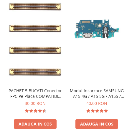
INFINIX COMPATIBILE
Alte Accesorii
Boxe Portabile
Carduri de memorie
Curele ceasuri
PowerBank
Selfie Stick / Tripod
Stick-uri USB
SUPORT AUTO
Ecrane COMPATIBILE pentru
PACHET 5 BUCATI Conector
Modul Incarcare SAMSUNG
HUAWEI
FPC Pe Placa COMPATIBIL
A15 4G / A15 5G / A155 /
HUAWEI COMPATIBILE
Cu SAMSUNG 2X39 PINI
A156 / M15 / M156 - Service
30,00 RON
40,00 RON
Pack
HUAWEI SERVICE PACK
ACUMULATORI
ADAUGA IN COS
ADAUGA IN COS
Acumulatori Pentru Motorola