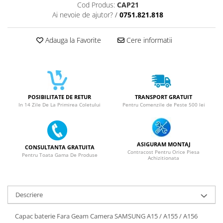
SERIA 11
Cod Produs:
CAP21
Ai nevoie de ajutor?
/
0751.821.818
SERIA 12
SERIA 13
Adauga la Favorite
Cere informatii
SERIA 14
SERIA 15
SERIA 16
SERIA 17
POSIBILITATE DE RETUR
TRANSPORT GRATUIT
In 14 Zile De La Primirea Coletului
Pentru Comenzile de Peste 500 lei
Ecrane Pentru MOTOROLA
MOTOROLA COMPATIBILE
MOTOROLA SERVICE PACK
ASIGURAM MONTAJ
CONSULTANTA GRATUITA
Contracost Pentru Orice Piesa
Ecrane Pentru XIAOMI
Pentru Toata Gama De Produse
Achizitionata
XIAOMI COMPATIBILE
XIAOMI SERVICE PACK
Descriere
Ecrane Pentru NOKIA
NOKIA COMPATIBILE
Capac baterie Fara Geam Camera SAMSUNG A15 / A155 / A156