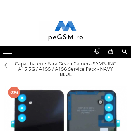
Toate Produsele
Ecrane Pentru SAMSUNG
Galaxy A
SAMSUNG COMPATIBILE
2
SAMSUNG SERVICE PACK
Capac baterie Fara Geam Camera SAMSUNG
Galaxy J
A15 5G / A155 / A156 Service Pack - NAVY
Galaxy J COMPATIBIL
BLUE
Galaxy J SERVICE PACK
Galaxy M
-23%
GALAXY M COMPATIBILE
GALAXY M SERVICE PACK
Galaxy N
Galaxy N COMPATIBILE
Galaxy N SERVICE PACK