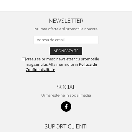
ACUMULATORI MOTOROLA
COMPATIBILI
ACUMULATORI MOTOROLA SERVICE
NEWSLETTER
PACK
Nu rata ofertele si promotiile noastre
Acumulatori Pentru Xiaomi
ACUMULATORI XIAOMI COMPATIBIL
ACUMULATORI XIAOMI SERVICE
PACK
Vreau sa primesc newsletter cu promotiile
BM52 / Xiaomi Mi Note 10 / Mi Note
magazinului. Afla mai multe in
Politica de
10 Lite / Mi Note 10 Pro
Confidentialitate
BM58 / Xiaomi 11T Pro
BM59 / XIAOMI 11T 5G
SOCIAL
BN57 / Xiaomi Poco X3 NFC / Poco
Urmareste-ne in social media
X3 Pro
BN59 / Redmi Note 10 / Note 10s
BN5D / Note 11 4G / 11S 4G / 12S
BP4K / Redmi Note 12 Pro 5G / Poco
x5 Pro 5G / Poco F5 5G
SUPORT CLIENTI
Acumulatori Pentru OPPO