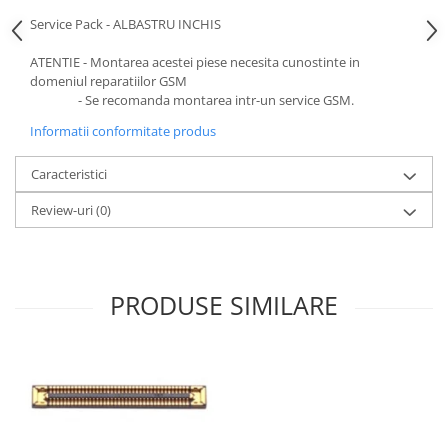
Ecrane Pentru VIVO
Service Pack - ALBASTRU INCHIS
VIVO COMPATIBILE
ATENTIE - Montarea acestei piese necesita cunostinte in
Ecrane Pentru OPPO
domeniul reparatiilor GSM
OPPO COMPATIBILE
- Se recomanda montarea intr-un service GSM.
OPPO SERVICE PACK
Informatii conformitate produs
Ecrane Pentru REALME
Caracteristici
REALME COMPATIBILE
REALME SERVICE PACK
Review-uri
(0)
Ecrane pentru LG
LG COMPATIBILE
Ecrane Pentru DOOGEE
PRODUSE SIMILARE
DOOGEE COMPATIBILE
DOOGEE SERVICE PACK
Ecrane Pentru LENOVO
ECRANE LENOVO COMPATIBILE
Ecrane Pentru INFINIX