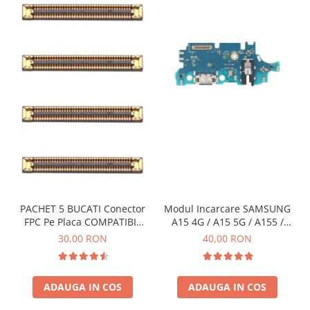
ECRANE LENOVO COMPATIBILE
Ecrane Pentru INFINIX
INFINIX COMPATIBILE
Alte Accesorii
Boxe Portabile
Carduri de memorie
Curele ceasuri
PowerBank
Selfie Stick / Tripod
Stick-uri USB
PACHET 5 BUCATI Conector
Modul Incarcare SAMSUNG
SUPORT AUTO
FPC Pe Placa COMPATIBIL
A15 4G / A15 5G / A155 /
Cu SAMSUNG 2X39 PINI
A156 / M15 / M156 - Service
30,00 RON
40,00 RON
Ecrane COMPATIBILE pentru
Pack
HUAWEI
HUAWEI COMPATIBILE
ADAUGA IN COS
ADAUGA IN COS
HUAWEI SERVICE PACK