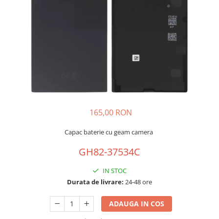
Galaxy S
SAMSUNG S SERVICE PACK
SAMSUNG S COMPATIBILE
S20 FE 4G / G780
S20 FE 5G / G781
FLIP
FLIP SERVICE PACK
FOLD
165,00 RON
FOLD SERVICE PACK
GALAXY TAB
Capac baterie cu geam camera
GALAXY TAB COMPATIBILE
GH82-37534C
Ecrane Pentru IPHONE
IN STOC
SERIA 5
Durata de livrare:
24-48 ore
SERIA 6
SERIA 7
ADAUGA IN COS
SERIA 8