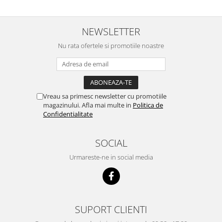
ACUMULATORI
Acumulatori Pentru Motorola
NEWSLETTER
ACUMULATORI MOTOROLA
COMPATIBILI
Nu rata ofertele si promotiile noastre
ACUMULATORI MOTOROLA SERVICE
PACK
Acumulatori Pentru Xiaomi
ACUMULATORI XIAOMI COMPATIBIL
Vreau sa primesc newsletter cu promotiile
ACUMULATORI XIAOMI SERVICE
magazinului. Afla mai multe in
Politica de
Confidentialitate
PACK
BM52 / Xiaomi Mi Note 10 / Mi Note
10 Lite / Mi Note 10 Pro
SOCIAL
BM58 / Xiaomi 11T Pro
Urmareste-ne in social media
BM59 / XIAOMI 11T 5G
BN57 / Xiaomi Poco X3 NFC / Poco
X3 Pro
BN59 / Redmi Note 10 / Note 10s
SUPORT CLIENTI
BN5D / Note 11 4G / 11S 4G / 12S