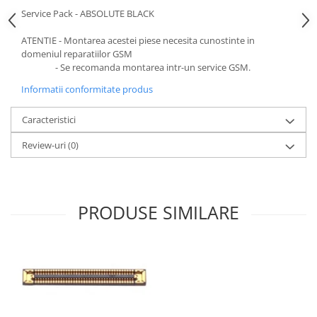
Ecrane Pentru NOKIA
Service Pack - ABSOLUTE BLACK
NOKIA COMPATIBILE
ATENTIE - Montarea acestei piese necesita cunostinte in
Ecrane Pentru VIVO
domeniul reparatiilor GSM
VIVO COMPATIBILE
- Se recomanda montarea intr-un service GSM.
Ecrane Pentru OPPO
Informatii conformitate produs
OPPO COMPATIBILE
Caracteristici
OPPO SERVICE PACK
Ecrane Pentru REALME
Review-uri
(0)
REALME COMPATIBILE
REALME SERVICE PACK
Ecrane pentru LG
PRODUSE SIMILARE
LG COMPATIBILE
Ecrane Pentru DOOGEE
DOOGEE COMPATIBILE
DOOGEE SERVICE PACK
Ecrane Pentru LENOVO