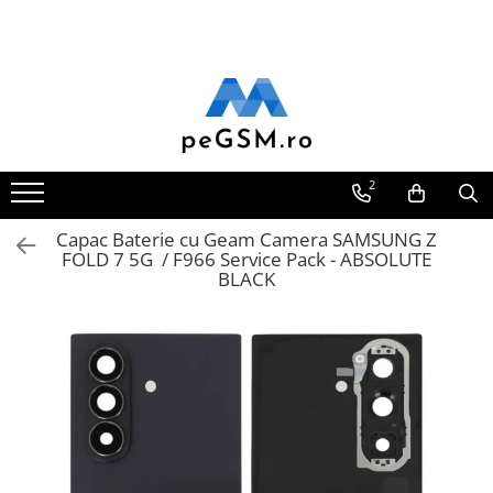
Toate Produsele
Ecrane Pentru SAMSUNG
Galaxy A
SAMSUNG COMPATIBILE
2
SAMSUNG SERVICE PACK
Capac Baterie cu Geam Camera SAMSUNG Z
Galaxy J
FOLD 7 5G / F966 Service Pack - ABSOLUTE
Galaxy J COMPATIBIL
BLACK
Galaxy J SERVICE PACK
Galaxy M
GALAXY M COMPATIBILE
GALAXY M SERVICE PACK
Galaxy N
Galaxy N COMPATIBILE
Galaxy N SERVICE PACK