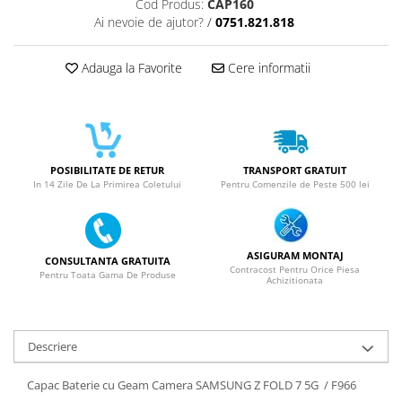
Cod Produs:
CAP160
Ai nevoie de ajutor?
/
0751.821.818
SERIA X
SERIA 11
Adauga la Favorite
Cere informatii
SERIA 12
SERIA 13
SERIA 14
SERIA 15
POSIBILITATE DE RETUR
TRANSPORT GRATUIT
In 14 Zile De La Primirea Coletului
Pentru Comenzile de Peste 500 lei
SERIA 16
SERIA 17
Ecrane Pentru MOTOROLA
ASIGURAM MONTAJ
CONSULTANTA GRATUITA
MOTOROLA COMPATIBILE
Contracost Pentru Orice Piesa
Pentru Toata Gama De Produse
Achizitionata
MOTOROLA SERVICE PACK
Ecrane Pentru XIAOMI
Descriere
XIAOMI COMPATIBILE
XIAOMI SERVICE PACK
Capac Baterie cu Geam Camera SAMSUNG Z FOLD 7 5G / F966