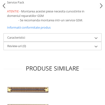
Ecrane Pentru VIVO
Service Pack
VIVO COMPATIBILE
ATENTIE
- Montarea acestei piese necesita cunostinte in
Ecrane Pentru OPPO
domeniul reparatiilor GSM
- Se recomanda montarea intr-un service GSM.
OPPO COMPATIBILE
Informatii conformitate produs
OPPO SERVICE PACK
Ecrane Pentru REALME
Caracteristici
REALME COMPATIBILE
Review-uri
(0)
REALME SERVICE PACK
Ecrane pentru LG
LG COMPATIBILE
PRODUSE SIMILARE
Ecrane Pentru DOOGEE
DOOGEE COMPATIBILE
DOOGEE SERVICE PACK
Ecrane Pentru LENOVO
ECRANE LENOVO COMPATIBILE
Ecrane Pentru INFINIX