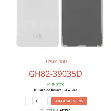
Galaxy S
SAMSUNG S SERVICE PACK
SAMSUNG S COMPATIBILE
FLIP
FLIP SERVICE PACK
FOLD
FOLD SERVICE PACK
GALAXY TAB
GALAXY TAB COMPATIBILE
175,00 RON
Ecrane Pentru IPHONE
GH82-39035D
SERIA 5
SERIA 6
IN STOC
SERIA 7
Durata de livrare:
24-48 ore
SERIA 8
ADAUGA IN COS
SERIA X
Cod Produs:
CAP192