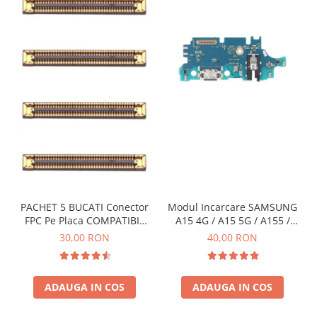
INFINIX COMPATIBILE
Alte Accesorii
Boxe Portabile
Carduri de memorie
Curele ceasuri
PowerBank
Selfie Stick / Tripod
Stick-uri USB
SUPORT AUTO
PACHET 5 BUCATI Conector
Modul Incarcare SAMSUNG
Ecrane COMPATIBILE pentru
FPC Pe Placa COMPATIBIL
A15 4G / A15 5G / A155 /
HUAWEI
Cu SAMSUNG 2X39 PINI
A156 / M15 / M156 - Service
30,00 RON
40,00 RON
HUAWEI COMPATIBILE
Pack
HUAWEI SERVICE PACK
ACUMULATORI
ADAUGA IN COS
ADAUGA IN COS
Acumulatori Pentru Motorola