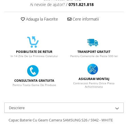
SERIA 11
Ai nevoie de ajutor?
/
0751.821.818
SERIA 12
Adauga la Favorite
Cere informatii
SERIA 13
SERIA 14
SERIA 15
SERIA 16
POSIBILITATE DE RETUR
TRANSPORT GRATUIT
SERIA 17
In 14 Zile De La Primirea Coletului
Pentru Comenzile de Peste 500 lei
Ecrane Pentru MOTOROLA
MOTOROLA COMPATIBILE
ASIGURAM MONTAJ
MOTOROLA SERVICE PACK
CONSULTANTA GRATUITA
Contracost Pentru Orice Piesa
Pentru Toata Gama De Produse
Achizitionata
Ecrane Pentru XIAOMI
XIAOMI COMPATIBILE
XIAOMI SERVICE PACK
Descriere
Ecrane Pentru NOKIA
Capac Baterie Cu Geam Camera SAMSUNG S26 / S942 - WHITE
NOKIA COMPATIBILE