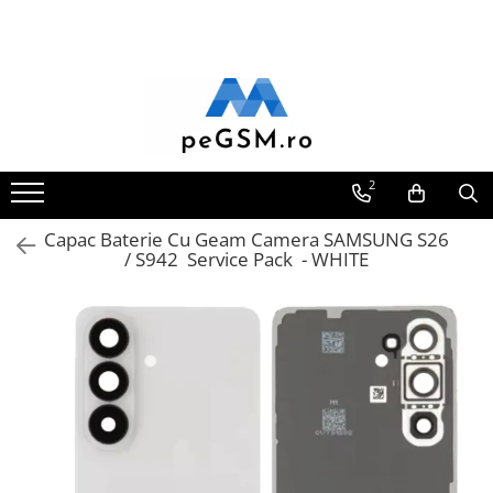
Toate Produsele
Ecrane Pentru SAMSUNG
Galaxy A
SAMSUNG COMPATIBILE
2
SAMSUNG SERVICE PACK
Capac Baterie Cu Geam Camera SAMSUNG S26
Galaxy J
/ S942 Service Pack - WHITE
Galaxy J COMPATIBIL
Galaxy J SERVICE PACK
Galaxy M
GALAXY M COMPATIBILE
GALAXY M SERVICE PACK
Galaxy N
Galaxy N COMPATIBILE
Galaxy N SERVICE PACK