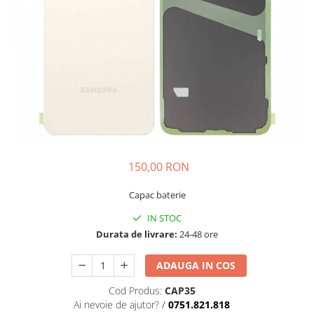
Galaxy S
SAMSUNG S SERVICE PACK
SAMSUNG S COMPATIBILE
FLIP
FLIP SERVICE PACK
FOLD
FOLD SERVICE PACK
GALAXY TAB
150,00 RON
GALAXY TAB COMPATIBILE
Ecrane Pentru IPHONE
Capac baterie
SERIA 5
IN STOC
SERIA 6
Durata de livrare:
24-48 ore
SERIA 7
ADAUGA IN COS
SERIA 8
Cod Produs:
CAP35
SERIA X
Ai nevoie de ajutor?
/
0751.821.818