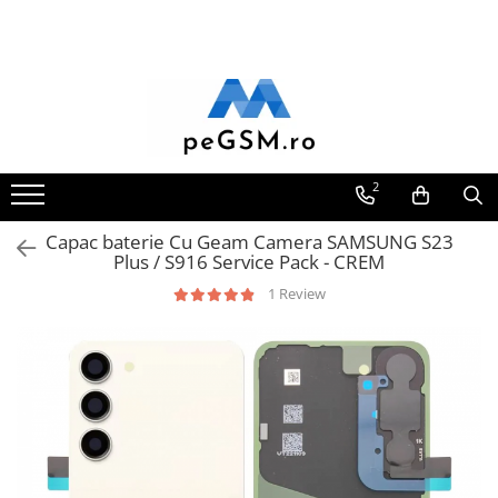
Toate Produsele
Ecrane Pentru SAMSUNG
Galaxy A
SAMSUNG COMPATIBILE
2
SAMSUNG SERVICE PACK
Capac baterie Cu Geam Camera SAMSUNG S23
Galaxy J
Plus / S916 Service Pack - CREM
Galaxy J COMPATIBIL
1 Review
Galaxy J SERVICE PACK
Galaxy M
GALAXY M COMPATIBILE
GALAXY M SERVICE PACK
Galaxy N
Galaxy N COMPATIBILE
Galaxy N SERVICE PACK