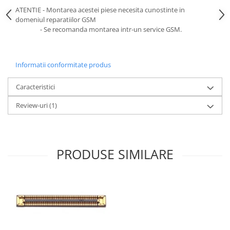
Ecrane Pentru VIVO
ATENTIE - Montarea acestei piese necesita cunostinte in
VIVO COMPATIBILE
domeniul reparatiilor GSM
- Se recomanda montarea intr-un service GSM.
Ecrane Pentru OPPO
OPPO COMPATIBILE
OPPO SERVICE PACK
Informatii conformitate produs
Ecrane Pentru REALME
Caracteristici
REALME COMPATIBILE
Review-uri
(1)
REALME SERVICE PACK
Ecrane pentru LG
LG COMPATIBILE
PRODUSE SIMILARE
Ecrane Pentru DOOGEE
DOOGEE COMPATIBILE
DOOGEE SERVICE PACK
Ecrane Pentru LENOVO
ECRANE LENOVO COMPATIBILE
Ecrane Pentru INFINIX