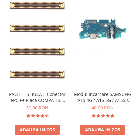
INFINIX COMPATIBILE
Alte Accesorii
Boxe Portabile
Carduri de memorie
Curele ceasuri
PowerBank
Selfie Stick / Tripod
Stick-uri USB
SUPORT AUTO
Ecrane COMPATIBILE pentru
PACHET 5 BUCATI Conector
Modul Incarcare SAMSUNG
HUAWEI
FPC Pe Placa COMPATIBIL
A15 4G / A15 5G / A155 /
HUAWEI COMPATIBILE
Cu SAMSUNG 2X39 PINI
A156 / M15 / M156 - Service
30,00 RON
40,00 RON
Pack
HUAWEI SERVICE PACK
ACUMULATORI
ADAUGA IN COS
ADAUGA IN COS
Acumulatori Pentru Motorola