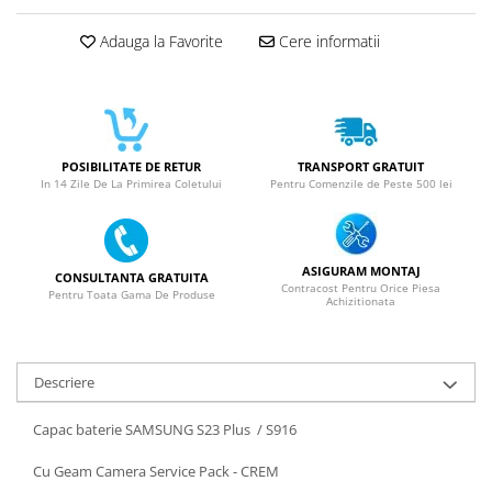
SERIA 11
SERIA 12
Adauga la Favorite
Cere informatii
SERIA 13
SERIA 14
SERIA 15
POSIBILITATE DE RETUR
TRANSPORT GRATUIT
SERIA 16
In 14 Zile De La Primirea Coletului
Pentru Comenzile de Peste 500 lei
SERIA 17
Ecrane Pentru MOTOROLA
MOTOROLA COMPATIBILE
ASIGURAM MONTAJ
CONSULTANTA GRATUITA
Contracost Pentru Orice Piesa
Pentru Toata Gama De Produse
Achizitionata
MOTOROLA SERVICE PACK
Ecrane Pentru XIAOMI
XIAOMI COMPATIBILE
Descriere
XIAOMI SERVICE PACK
Capac baterie SAMSUNG S23 Plus / S916
Ecrane Pentru NOKIA
NOKIA COMPATIBILE
Cu Geam Camera Service Pack - CREM