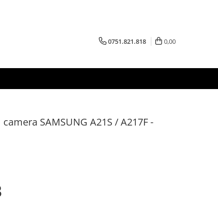
0751.821.818
0,00
m camera SAMSUNG A21S / A217F -
B