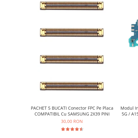
Ecrane Pentru VIVO
VIVO COMPATIBILE
Ecrane Pentru OPPO
OPPO COMPATIBILE
OPPO SERVICE PACK
Ecrane Pentru REALME
REALME COMPATIBILE
REALME SERVICE PACK
Ecrane pentru LG
LG COMPATIBILE
Ecrane Pentru DOOGEE
DOOGEE COMPATIBILE
PACHET 5 BUCATI Conector FPC Pe Placa
Modul I
DOOGEE SERVICE PACK
COMPATIBIL Cu SAMSUNG 2X39 PINI
5G / A1
Ecrane Pentru LENOVO
30,00 RON
ECRANE LENOVO COMPATIBILE
Ecrane Pentru INFINIX