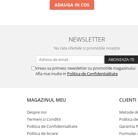
ADAUGA IN COS
INFINIX COMPATIBILE
Alte Accesorii
Boxe Portabile
Carduri de memorie
NEWSLETTER
Curele ceasuri
Nu rata ofertele si promotiile noastre
PowerBank
Selfie Stick / Tripod
Vreau sa primesc newsletter cu promotiile magazinului.
Stick-uri USB
Afla mai multe in
Politica de Confidentialitate
SUPORT AUTO
Ecrane COMPATIBILE pentru
HUAWEI
MAGAZINUL MEU
CLIENTI
HUAWEI COMPATIBILE
Despre noi
Metode de
HUAWEI SERVICE PACK
Termeni si Conditii
Politica d
ACUMULATORI
Politica de Confidentialitate
Garantia 
Acumulatori Pentru Motorola
Politica de livrare
Formular 