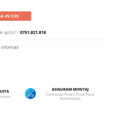
A IN COS
de ajutor?
/
0751.821.818
informatii
ASIGURAM MONTAJ
UITA
Contracost Pentru Orice Piesa
roduse
Achizitionata