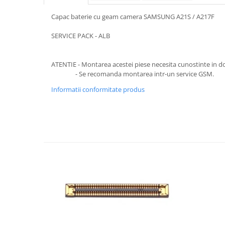
SERIA 11
Capac baterie cu geam camera SAMSUNG A21S / A217F
SERIA 12
SERIA 13
SERVICE PACK - ALB
SERIA 14
ATENTIE - Montarea acestei piese necesita cunostinte in d
SERIA 15
- Se recomanda montarea intr-un service GSM.
SERIA 16
Informatii conformitate produs
SERIA 17
Ecrane Pentru MOTOROLA
MOTOROLA COMPATIBILE
MOTOROLA SERVICE PACK
Ecrane Pentru XIAOMI
XIAOMI COMPATIBILE
XIAOMI SERVICE PACK
Ecrane Pentru NOKIA
NOKIA COMPATIBILE