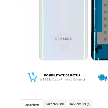
Galaxy S
SAMSUNG S SERVICE PACK
SAMSUNG S COMPATIBILE
FLIP
FLIP SERVICE PACK
FOLD
FOLD SERVICE PACK
GALAXY TAB
GALAXY TAB COMPATIBILE
Ecrane Pentru IPHONE
SERIA 5
POSIBILITATE DE RETUR
SERIA 6
In 14 Zile De La Primirea Coletului
SERIA 7
SERIA 8
SERIA X
Caracteristici
Review-uri
(1)
Descriere