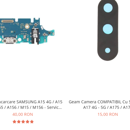
Geam Camera COMPATIBIL Cu
ncarcare SAMSUNG A15 4G / A15
A17 4G - 5G / A175 / A1
55 / A156 / M15 / M156 - Service
Pack
15,00 RON
40,00 RON