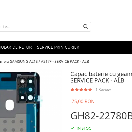
ULAR DE RETUR
SERVICE PRIN CURIER
amera SAMSUNG A21S / A217F - SERVICE PACK - ALB
Capac baterie cu gea
SERVICE PACK - ALB
1 Review
75,00 RON
GH82-22780
IN STOC