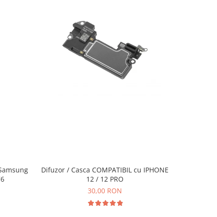
 Samsung
Difuzor / Casca COMPATIBIL cu IPHONE
Difuzor 
76
12 / 12 PRO
UNIVERS
30,00 RON