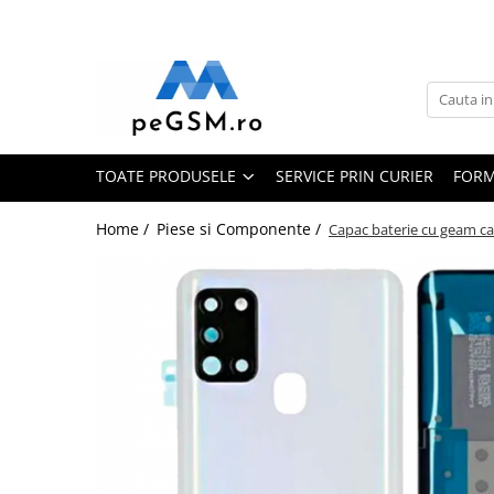
Toate Produsele
Ecrane Pentru SAMSUNG
Galaxy A
TOATE PRODUSELE
SERVICE PRIN CURIER
FORM
SAMSUNG COMPATIBILE
SAMSUNG SERVICE PACK
Home /
Piese si Componente /
Capac baterie cu geam c
Galaxy J
Galaxy J COMPATIBIL
Galaxy J SERVICE PACK
Galaxy M
GALAXY M COMPATIBILE
GALAXY M SERVICE PACK
Galaxy N
Galaxy N COMPATIBILE
Galaxy N SERVICE PACK