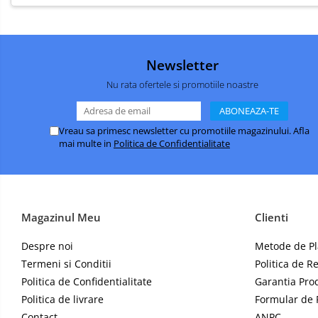
SUPORT AUTO
HUAWEI COMPATIBILE
HUAWEI SERVICE PACK
Newsletter
Acumulatori Pentru Motorola
Nu rata ofertele si promotiile noastre
ACUMULATORI MOTOROLA
COMPATIBILI
Vreau sa primesc newsletter cu promotiile magazinului. Afla
ACUMULATORI MOTOROLA SERVICE
mai multe in
Politica de Confidentialitate
PACK
Acumulatori Pentru Xiaomi
ACUMULATORI XIAOMI COMPATIBIL
ACUMULATORI XIAOMI SERVICE
Magazinul Meu
Clienti
PACK
BM52 / Xiaomi Mi Note 10 / Mi Note
Despre noi
Metode de Pl
10 Lite / Mi Note 10 Pro
Termeni si Conditii
Politica de R
BM58 / Xiaomi 11T Pro
Politica de Confidentialitate
Garantia Pro
BM59 / XIAOMI 11T 5G
Politica de livrare
Formular de 
BN57 / Xiaomi Poco X3 NFC / Poco
Contact
ANPC