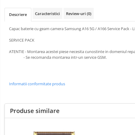
Incarcatoare
SERIA X
Instrumente
Caracteristici
Review-uri
(0)
SERIA 11
si
Descriere
Consumabile
Piese
SERIA 12
si
Capac baterie cu geam camera Samsung A16 5G / A166 Service Pack 
SERIA 13
Componente
SERVICE PACK
SERIA 14
SERIA 15
ATENTIE - Montarea acestei piese necesita cunostinte in domeniul repa
- Se recomanda montarea intr-un service GSM.
SERIA 16
SERIA 17
MOTOROLA COMPATIBILE
Informatii conformitate produs
MOTOROLA SERVICE PACK
XIAOMI COMPATIBILE
XIAOMI SERVICE PACK
Produse similare
NOKIA COMPATIBILE
VIVO COMPATIBILE