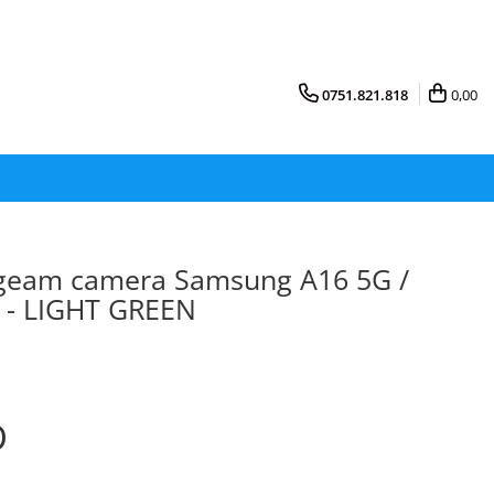
0751.821.818
0,00
 geam camera Samsung A16 5G /
k - LIGHT GREEN
D