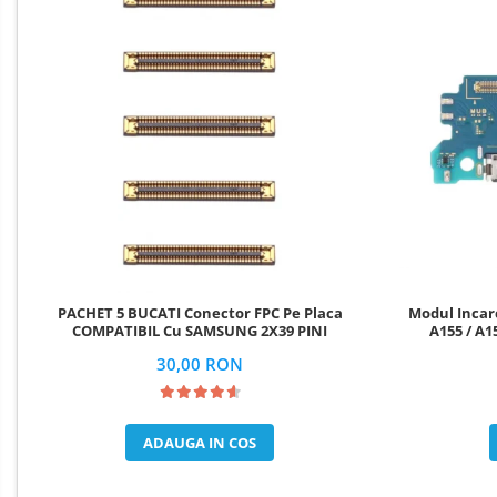
OPPO COMPATIBILE
OPPO SERVICE PACK
REALME COMPATIBILE
REALME SERVICE PACK
LG COMPATIBILE
DOOGEE COMPATIBILE
DOOGEE SERVICE PACK
ECRANE LENOVO COMPATIBILE
INFINIX COMPATIBILE
Boxe Portabile
PACHET 5 BUCATI Conector FPC Pe Placa
Modul Incar
COMPATIBIL Cu SAMSUNG 2X39 PINI
A155 / A1
Carduri de memorie
30,00 RON
Curele ceasuri
PowerBank
ADAUGA IN COS
Selfie Stick / Tripod
Stick-uri USB