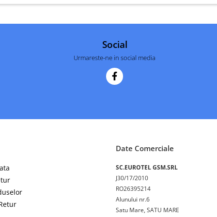
Social
Urmareste-ne in social media
Date Comerciale
ata
SC.EUROTEL GSM.SRL
J30/17/2010
etur
RO26395214
duselor
Alunului nr.6
Retur
Satu Mare, SATU MARE