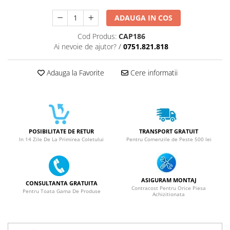
ACUMULATORI NOKIA COMPATIBILI
Acumulatori Pentru Samsung
ADAUGA IN COS
ACUMULATORI SAMSUNG
Cod Produs:
CAP186
COMPATIBIL
Ai nevoie de ajutor?
/
0751.821.818
ACUMULATORI SAMSUNG SERVICE
PACK
Adauga la Favorite
Cere informatii
Acumulatori Pentru VIVO
ACUMULATORI VIVO COMPATIBILI
POSIBILITATE DE RETUR
TRANSPORT GRATUIT
In 14 Zile De La Primirea Coletului
Pentru Comenzile de Peste 500 lei
ASIGURAM MONTAJ
CONSULTANTA GRATUITA
Contracost Pentru Orice Piesa
Pentru Toata Gama De Produse
Achizitionata