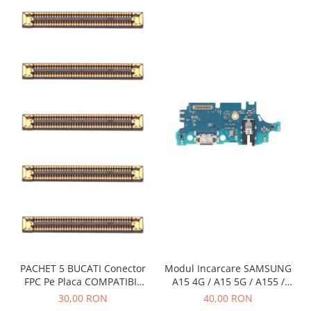
PACHET 5 BUCATI Conector
Modul Incarcare SAMSUNG
FPC Pe Placa COMPATIBIL
A15 4G / A15 5G / A155 /
Cu SAMSUNG 2X39 PINI
A156 / M15 / M156 - Service
30,00 RON
40,00 RON
Pack