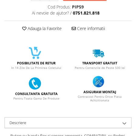
ACUMULATORI NOKIA COMPATIBILI
Cod Produs:
PIP59
Acumulatori Pentru Samsung
Ai nevoie de ajutor?
/
0751.821.818
ACUMULATORI SAMSUNG
COMPATIBIL
Adauga la Favorite
Cere informatii
ACUMULATORI SAMSUNG SERVICE
PACK
Acumulatori Pentru VIVO
ACUMULATORI VIVO COMPATIBILI
POSIBILITATE DE RETUR
TRANSPORT GRATUIT
In 14 Zile De La Primirea Coletului
Pentru Comenzile de Peste 500 lei
ASIGURAM MONTAJ
CONSULTANTA GRATUITA
Contracost Pentru Orice Piesa
Pentru Toata Gama De Produse
Achizitionata
Descriere
-Buton cu banda flex si senzor amprenta COMPATIBIL cu Redmi