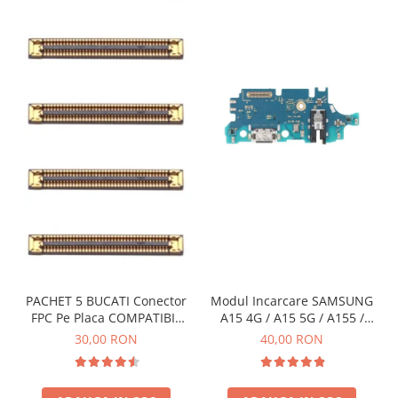
PACHET 5 BUCATI Conector
Modul Incarcare SAMSUNG
FPC Pe Placa COMPATIBIL
A15 4G / A15 5G / A155 /
Cu SAMSUNG 2X39 PINI
A156 / M15 / M156 - Service
30,00 RON
40,00 RON
Pack