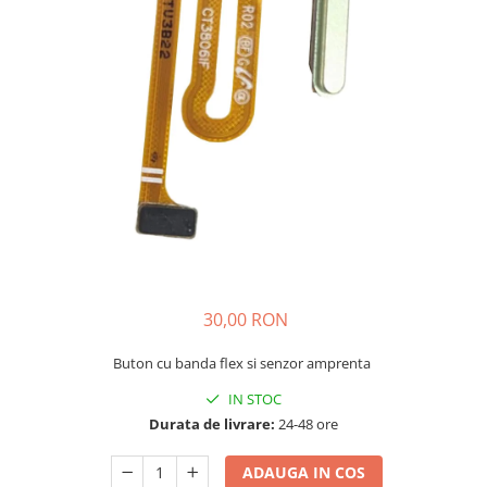
Galaxy S
SAMSUNG S SERVICE PACK
SAMSUNG S COMPATIBILE
FLIP
FLIP SERVICE PACK
FOLD
FOLD SERVICE PACK
GALAXY TAB
GALAXY TAB COMPATIBILE
Ecrane Pentru IPHONE
30,00 RON
SERIA 5
SERIA 6
Buton cu banda flex si senzor amprenta
SERIA 7
IN STOC
SERIA 8
Durata de livrare:
24-48 ore
SERIA X
ADAUGA IN COS