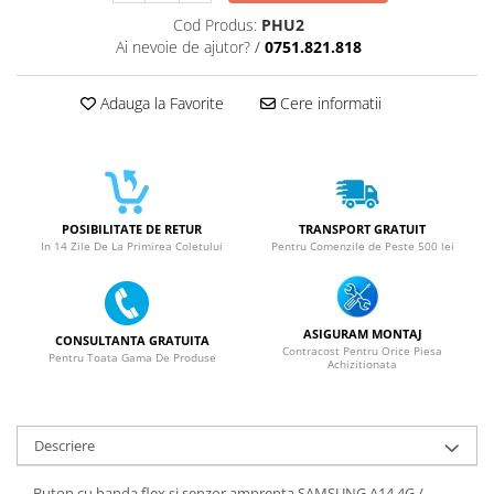
SERIA 11
Cod Produs:
PHU2
SERIA 12
Ai nevoie de ajutor?
/
0751.821.818
SERIA 13
Adauga la Favorite
Cere informatii
SERIA 14
SERIA 15
SERIA 16
SERIA 17
POSIBILITATE DE RETUR
TRANSPORT GRATUIT
Ecrane Pentru MOTOROLA
In 14 Zile De La Primirea Coletului
Pentru Comenzile de Peste 500 lei
MOTOROLA COMPATIBILE
MOTOROLA SERVICE PACK
ASIGURAM MONTAJ
Ecrane Pentru XIAOMI
CONSULTANTA GRATUITA
Contracost Pentru Orice Piesa
Pentru Toata Gama De Produse
Achizitionata
XIAOMI COMPATIBILE
XIAOMI SERVICE PACK
Ecrane Pentru NOKIA
Descriere
NOKIA COMPATIBILE
Buton cu banda flex si senzor amprenta SAMSUNG A14 4G /