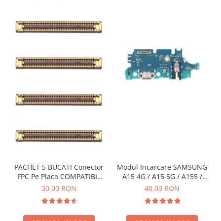
INFINIX COMPATIBILE
Alte Accesorii
Boxe Portabile
Carduri de memorie
Curele ceasuri
PowerBank
Selfie Stick / Tripod
Stick-uri USB
SUPORT AUTO
Ecrane COMPATIBILE pentru
HUAWEI
PACHET 5 BUCATI Conector
Modul Incarcare SAMSUNG
HUAWEI COMPATIBILE
FPC Pe Placa COMPATIBIL
A15 4G / A15 5G / A155 /
HUAWEI SERVICE PACK
Cu SAMSUNG 2X39 PINI
A156 / M15 / M156 - Service
30,00 RON
40,00 RON
Pack
ACUMULATORI
Acumulatori Pentru Motorola