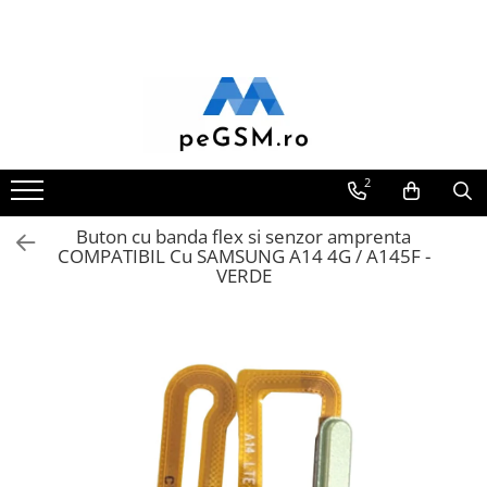
Toate Produsele
Ecrane Pentru SAMSUNG
Galaxy A
SAMSUNG COMPATIBILE
2
SAMSUNG SERVICE PACK
Buton cu banda flex si senzor amprenta
Galaxy J
COMPATIBIL Cu SAMSUNG A14 4G / A145F -
Galaxy J COMPATIBIL
VERDE
Galaxy J SERVICE PACK
Galaxy M
GALAXY M COMPATIBILE
GALAXY M SERVICE PACK
Galaxy N
Galaxy N COMPATIBILE
Galaxy N SERVICE PACK