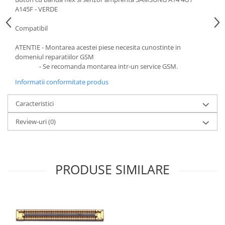
Ecrane Pentru VIVO
A145F - VERDE
VIVO COMPATIBILE
Compatibil
Ecrane Pentru OPPO
OPPO COMPATIBILE
ATENTIE - Montarea acestei piese necesita cunostinte in
domeniul reparatiilor GSM
OPPO SERVICE PACK
- Se recomanda montarea intr-un service GSM.
Ecrane Pentru REALME
Informatii conformitate produs
REALME COMPATIBILE
Caracteristici
REALME SERVICE PACK
Ecrane pentru LG
Review-uri
(0)
LG COMPATIBILE
Ecrane Pentru DOOGEE
DOOGEE COMPATIBILE
PRODUSE SIMILARE
DOOGEE SERVICE PACK
Ecrane Pentru LENOVO
ECRANE LENOVO COMPATIBILE
Ecrane Pentru INFINIX