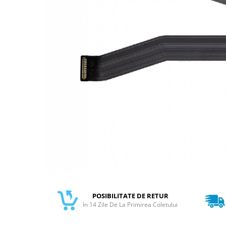
Galaxy S
SAMSUNG S SERVICE PACK
SAMSUNG S COMPATIBILE
FLIP
FLIP SERVICE PACK
FOLD
FOLD SERVICE PACK
GALAXY TAB
GALAXY TAB COMPATIBILE
Ecrane Pentru IPHONE
SERIA 5
SERIA 6
SERIA 7
POSIBILITATE DE RETUR
SERIA 8
In 14 Zile De La Primirea Coletului
SERIA X