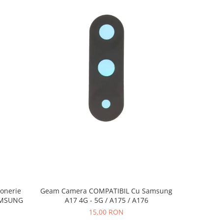
Geam Camera COMPATIBIL Cu Samsung
Sonerie
Banda 
A17 4G - 5G / A175 / A176
AMSUNG
COMPATI
15,00 RON