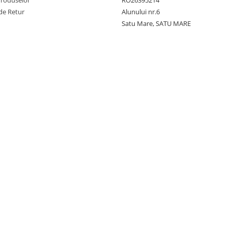
Produselor
RO26395214
de Retur
Alunului nr.6
Satu Mare, SATU MARE