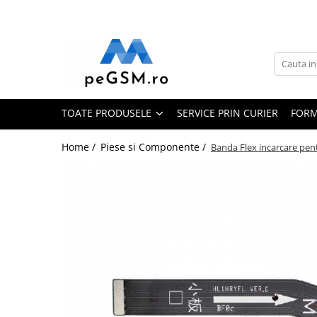
Toate Produsele
Ecrane Pentru SAMSUNG
Galaxy A
TOATE PRODUSELE
SERVICE PRIN CURIER
FORM
SAMSUNG COMPATIBILE
SAMSUNG SERVICE PACK
Home /
Piese si Componente /
Banda Flex incarcare pe
Galaxy J
Galaxy J COMPATIBIL
Galaxy J SERVICE PACK
Galaxy M
GALAXY M COMPATIBILE
GALAXY M SERVICE PACK
Galaxy N
Galaxy N COMPATIBILE
Galaxy N SERVICE PACK