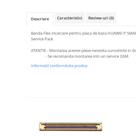
SERIA 11
SERIA 12
Caracteristici
Review-uri
(0)
Descriere
SERIA 13
SERIA 14
Banda Flex incarcare pentru placa de baza HUAWEI P SMA
SERIA 15
Service Pack
SERIA 16
ATENTIE - Montarea acestei piese necesita cunostinte in d
- Se recomanda montarea intr-un service GSM.
SERIA 17
Informatii conformitate produs
Ecrane Pentru MOTOROLA
MOTOROLA COMPATIBILE
MOTOROLA SERVICE PACK
Ecrane Pentru XIAOMI
XIAOMI COMPATIBILE
XIAOMI SERVICE PACK
Ecrane Pentru NOKIA
NOKIA COMPATIBILE