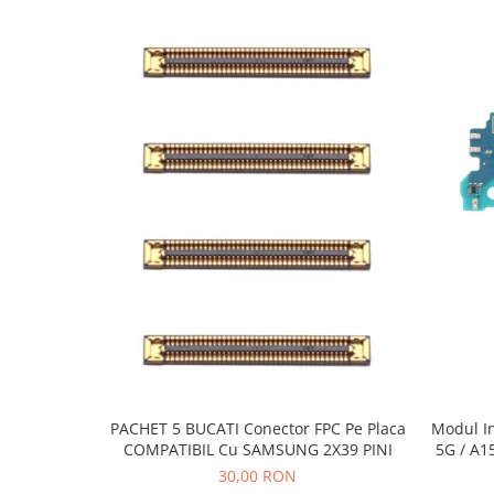
Ecrane Pentru VIVO
VIVO COMPATIBILE
Ecrane Pentru OPPO
OPPO COMPATIBILE
OPPO SERVICE PACK
Ecrane Pentru REALME
REALME COMPATIBILE
REALME SERVICE PACK
Ecrane pentru LG
LG COMPATIBILE
Ecrane Pentru DOOGEE
DOOGEE COMPATIBILE
DOOGEE SERVICE PACK
Ecrane Pentru LENOVO
PACHET 5 BUCATI Conector FPC Pe Placa
Modul I
COMPATIBIL Cu SAMSUNG 2X39 PINI
5G / A1
ECRANE LENOVO COMPATIBILE
30,00 RON
Ecrane Pentru INFINIX