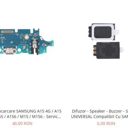
ncarcare SAMSUNG A15 4G / A15
Difuzor - Speaker - Buzzer - 
55 / A156 / M15 / M156 - Service
UNIVERSAL Compatibil Cu S
Pack
40,00 RON
6,00 RON