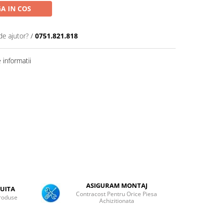
A IN COS
de ajutor?
/
0751.821.818
informatii
ASIGURAM MONTAJ
UITA
Contracost Pentru Orice Piesa
roduse
Achizitionata