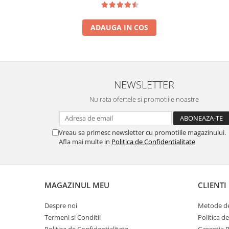
INFINIX COMPATIBILE
Alte Accesorii
ADAUGA IN COS
Boxe Portabile
Carduri de memorie
Curele ceasuri
NEWSLETTER
PowerBank
Nu rata ofertele si promotiile noastre
Selfie Stick / Tripod
Stick-uri USB
Vreau sa primesc newsletter cu promotiile magazinului.
SUPORT AUTO
Afla mai multe in
Politica de Confidentialitate
Ecrane COMPATIBILE pentru
HUAWEI
HUAWEI COMPATIBILE
MAGAZINUL MEU
CLIENTI
HUAWEI SERVICE PACK
ACUMULATORI
Despre noi
Metode de
Termeni si Conditii
Politica d
Acumulatori Pentru Motorola